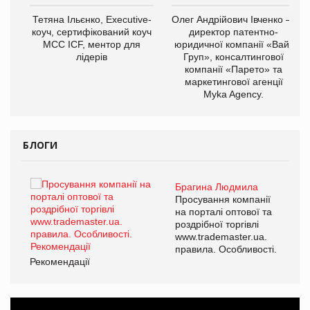
,
Тетяна Ільєнко, Executive-
Олег Андрійович Івченко —
ОВ
коуч, сертифікований коуч
директор патентно-
МСС ICF, ментор для
юридичної компанії «Вайз
лідерів
Груп», консалтингової
компанії «Парето» та
маркетингової агенції
Myka Agency.
БЛОГИ
Брагина Людмила
ї
Просування компанії
а
на порталі оптової та
роздрібної торгівлі
www.trademaster.ua.
і.
правила. Особливості.
Рекомендації
Ре