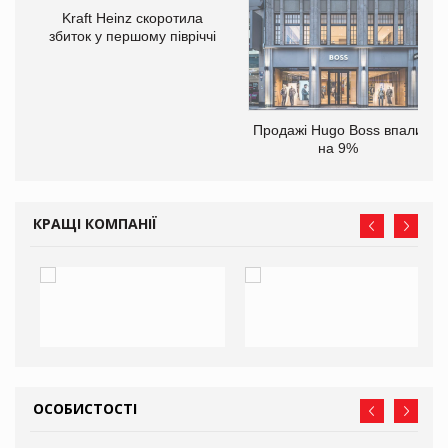
Kraft Heinz скоротила
збиток у першому півріччі
ам
Продажі Hugo Boss впали
іше
на 9%
КРАЩІ КОМПАНІЇ
ОСОБИСТОСТІ