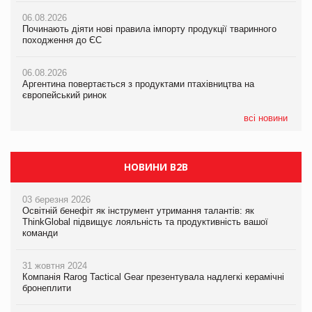
06.08.2026
06.08.2026
06.08.2026
Починають діяти нові правила імпорту продукції тваринного
Починають діяти нові правила імпорту продукції тваринного
Починають діяти нові правила імпорту продукції тваринного
походження до ЄС
походження до ЄС
походження до ЄС
06.08.2026
06.08.2026
06.08.2026
Аргентина повертається з продуктами птахівництва на
Аргентина повертається з продуктами птахівництва на
Аргентина повертається з продуктами птахівництва на
європейський ринок
європейський ринок
європейський ринок
всі новини
НОВИНИ B2B
03 березня 2026
Освітній бенефіт як інструмент утримання талантів: як
ThinkGlobal підвищує лояльність та продуктивність вашої
команди
31 жовтня 2024
Компанія Rarog Tactical Gear презентувала надлегкі керамічні
бронеплити