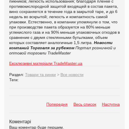
пикников; легкость использования; благодаря пленке с
противокислородной защитой входящей в состав пакета,
вино сохраняется в течение года в закрытой таре, и до 6
недель во вскрытой; легкость и компактность самой
упаковки. Естественно, в компании упомянули о том, что
при производстве пакета образуется на 80% меньше
углекислого газа и на 90% меньше упаковочных отходов в
сравнение с двумя стеклянными бутылками, объем
которых составляет аналогичные 1,5 литра.
Новости
компаний
Торговля за рубежом
Портал розничной и
оптовой торговли TradeMaster
Ексклюзивні матеріали TradeMaster.ua
Раздел:
Товари та ринки
>
Все новости
Теги:
Попередня
Весь список
Наступна
Коментарі
Ваш коментар буде першим.