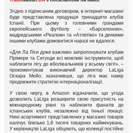
Згідно з підписаним договором, в інтернет-магазині
буде представлена продукція тринадцяти клубів
Іспанії. При цьому з головними грандами
європейського футболу – «Барселоною»,
мадридськими «Реалом» та «Атлетіко» та деякими
іншими клубами домовитися наразі не вдалося.
«Для Ла Ліги дуже важливо запропонувати клубам
Прімери та Сегунди всі можливі інструменти, щоб
наблизити лігу до вболівальників у всьому світі», –
прокоментував виконавчий директор LaLiga
Оскара Мейо, зазначивши, що ліга має намір
продовжити стратегію інтернаціоналізації.
У свою чергу, в Amazon відзначили, що угода
дозволить LaLiga розширити свою присутність на
міжнародному рівні та наблизити фанатів до
іспанських клубів, незалежно від їхньої локації.
Нині асортимент представлених у магазині товарів
налічує близько 1,6 тисячі товарних найменувань.
У керівництві LaLiga обіцяють, що колекції постійно