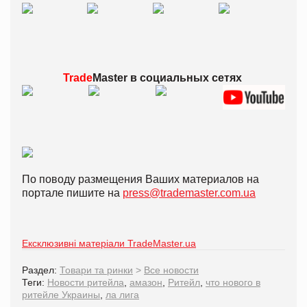
Trade
Master в
социальных сетях
По поводу размещения Ваших материалов на
портале пишите на
press@trademaster.com.ua
Ексклюзивні матеріали TradeMaster.ua
Раздел:
Товари та ринки
>
Все новости
Теги:
Новости ритейла
,
амазон
,
Ритейл
,
что нового в
ритейле Украины
,
ла лига