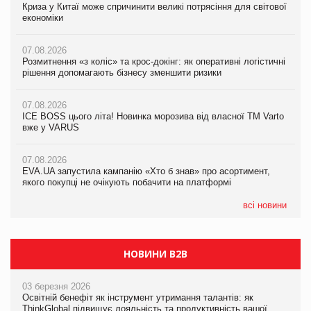
Криза у Китаї може спричинити великі потрясіння для світової
Криза у Китаї може спричинити великі потрясіння для світової
Криза у Китаї може спричинити великі потрясіння для світової
економіки
економіки
економіки
07.08.2026
07.08.2026
07.08.2026
Розмитнення «з коліс» та крос-докінг: як оперативні логістичні
Розмитнення «з коліс» та крос-докінг: як оперативні логістичні
Kraft Heinz скоротила збиток у першому півріччі
рішення допомагають бізнесу зменшити ризики
рішення допомагають бізнесу зменшити ризики
07.08.2026
07.08.2026
07.08.2026
Продажі Hugo Boss впали на 9%
ICE BOSS цього літа! Новинка морозива від власної ТМ Varto
ICE BOSS цього літа! Новинка морозива від власної ТМ Varto
вже у VARUS
вже у VARUS
07.08.2026
Франція заборонила рекламні дзвінки без згоди клієнтів
07.08.2026
07.08.2026
EVA.UA запустила кампанію «Хто б знав» про асортимент,
EVA.UA запустила кампанію «Хто б знав» про асортимент,
якого покупці не очікують побачити на платформі
якого покупці не очікують побачити на платформі
всі новини
НОВИНИ B2B
03 березня 2026
Освітній бенефіт як інструмент утримання талантів: як
ThinkGlobal підвищує лояльність та продуктивність вашої