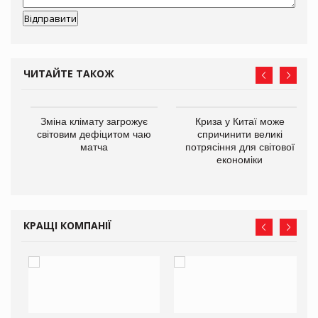
ЧИТАЙТЕ ТАКОЖ
Зміна клімату загрожує
Криза у Китаї може
ne
світовим дефіцитом чаю
спричинити великі
матча
потрясіння для світової
економіки
КРАЩІ КОМПАНІЇ