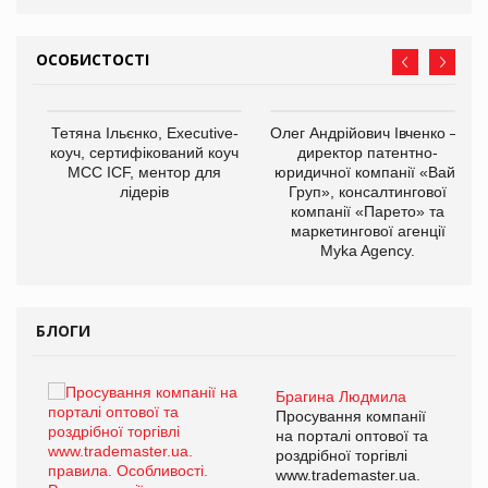
ОСОБИСТОСТІ
Тетяна Ільєнко, Executive-
Олег Андрійович Івченко —
коуч, сертифікований коуч
директор патентно-
МСС ICF, ментор для
юридичної компанії «Вайз
лідерів
Груп», консалтингової
компанії «Парето» та
маркетингової агенції
,
Myka Agency.
ОВ
БЛОГИ
Брагина Людмила
ї
Просування компанії
а
на порталі оптової та
роздрібної торгівлі
www.trademaster.ua.