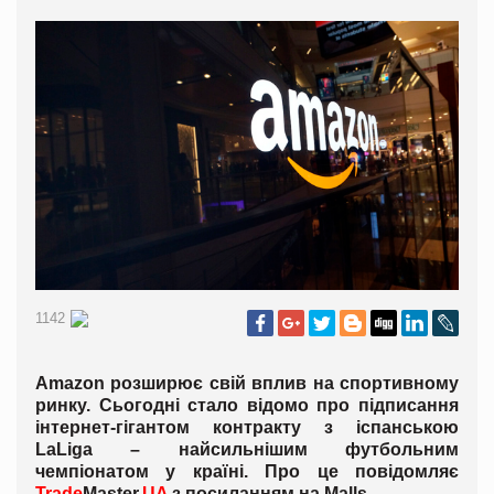
1142
Amazon розширює свій вплив на спортивному
ринку. Сьогодні стало відомо про підписання
інтернет-гігантом контракту з іспанською
LaLiga – найсильнішим футбольним
чемпіонатом у країні. Про це повідомляє
Trade
Master
.
UA
з посиланням на Malls.