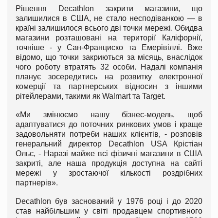
Рішення Decathlon закрити магазини, що
залишилися в США, не стало несподіванкою — в
країні залишилося всього дві точки мережі. Обидва
магазини розташовані на території Каліфорнії,
точніше - у Сан-Франциско та Емерівіллі. Вже
відомо, що точки закриються за місяць, внаслідок
чого роботу втратять 32 особи. Надалі компанія
планує зосередитись на розвитку електронної
комерції та партнерських відносин з іншими
рітейлерами, такими як Walmart та Target.
«Ми змінюємо нашу бізнес-модель, щоб
адаптуватися до поточних ринкових умов і краще
задовольняти потреби наших клієнтів, - розповів
генеральний директор Decathlon USA Крістіан
Ольє, - Наразі майже всі фізичні магазини в США
закриті, але наша продукція доступна на сайті
мережі у зростаючої кількості роздрібних
партнерів».
Decathlon був заснований у 1976 році і до 2020
став найбільшим у світі продавцем спортивного