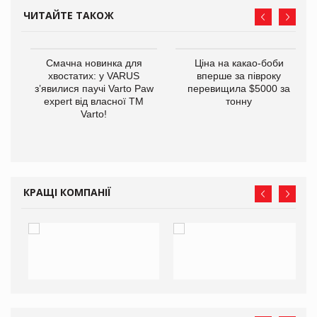
ЧИТАЙТЕ ТАКОЖ
Смачна новинка для
Ціна на какао-боби
хвостатих: у VARUS
вперше за півроку
з’явилися паучі Varto Paw
перевищила $5000 за
expert від власної ТМ
тонну
Varto!
у
КРАЩІ КОМПАНІЇ