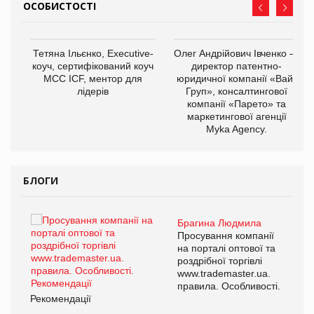
ОСОБИСТОСТІ
,
Тетяна Ільєнко, Executive-
Олег Андрійович Івченко —
ОВ
коуч, сертифікований коуч
директор патентно-
МСС ICF, ментор для
юридичної компанії «Вайз
лідерів
Груп», консалтингової
компанії «Парето» та
маркетингової агенції
Myka Agency.
БЛОГИ
Брагина Людмила
ї
Просування компанії
а
на порталі оптової та
роздрібної торгівлі
www.trademaster.ua.
і.
правила. Особливості.
Рекомендації
Ре