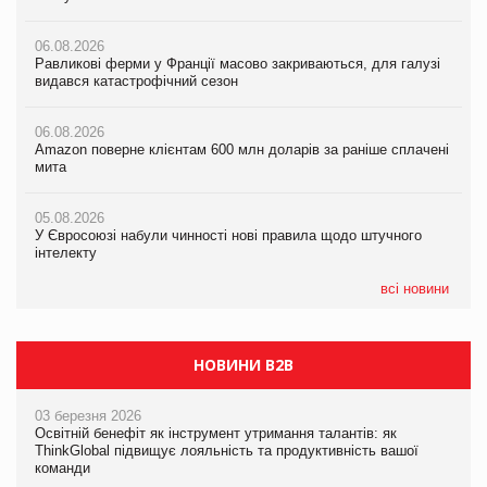
06.08.2026
06.08.2026
06.08.2026
Равликові ферми у Франції масово закриваються, для галузі
Равликові ферми у Франції масово закриваються, для галузі
Amazon поверне клієнтам 600 млн доларів за раніше сплачені
видався катастрофічний сезон
видався катастрофічний сезон
мита
06.08.2026
06.08.2026
05.08.2026
Amazon поверне клієнтам 600 млн доларів за раніше сплачені
Amazon поверне клієнтам 600 млн доларів за раніше сплачені
У Євросоюзі набули чинності нові правила щодо штучного
мита
мита
інтелекту
05.08.2026
05.08.2026
05.08.2026
У Євросоюзі набули чинності нові правила щодо штучного
У Євросоюзі набули чинності нові правила щодо штучного
Рекламна платформа вимагає від Google компенсацію за
інтелекту
інтелекту
втрату 6,9 трлн рекламних показів
всі новини
НОВИНИ B2B
03 березня 2026
Освітній бенефіт як інструмент утримання талантів: як
ThinkGlobal підвищує лояльність та продуктивність вашої
команди