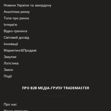
Новини України та закордону
Аналітика ринку
Топи про ринок
Інтерв’ю
Відео-тренінги
Світовий досвід
Інновації
Маркетинг&Продажі
Закупки
Логістика
Закон
Події
ПРО В2В МЕДІА-ГРУПУ TRADEMASTER
Про нас
Наша команда