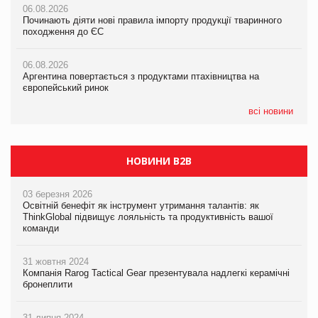
06.08.2026
06.08.2026
06.08.2026
Починають діяти нові правила імпорту продукції тваринного
Починають діяти нові правила імпорту продукції тваринного
Починають діяти нові правила імпорту продукції тваринного
походження до ЄС
походження до ЄС
походження до ЄС
06.08.2026
06.08.2026
06.08.2026
Аргентина повертається з продуктами птахівництва на
Аргентина повертається з продуктами птахівництва на
Аргентина повертається з продуктами птахівництва на
європейський ринок
європейський ринок
європейський ринок
всі новини
НОВИНИ B2B
03 березня 2026
Освітній бенефіт як інструмент утримання талантів: як
ThinkGlobal підвищує лояльність та продуктивність вашої
команди
31 жовтня 2024
Компанія Rarog Tactical Gear презентувала надлегкі керамічні
бронеплити
31 липня 2024