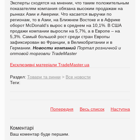
Эксперты сходятся на мнении, что таким положительным
показателям компания обязана высоким продажам на
рынках Азии и Америки. Что касается выручки по
регионам, то в Азии, на Ближнем Востоке и в Африке
оборот McDonald's вырос в среднем на 10,1%. В США
продажи компании выросли на 5,7%, а в Европе – на
5,3%. Самый большой рост среди стран Европы
зафиксирован во Франции, в Великобритании и в
Германии.
Новости компаний
Портал розничной и
оптовой торговли TradeMaster
Ексклюзивні матеріали TradeMaster.ua
Раздел:
Товари та ринки
>
Все новости
Теги:
Попередня
Весь список
Наступна
Коментарі
Ваш коментар буде першим.