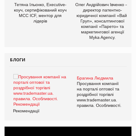
,
Тетяна Ільєнко, Executive-
Олег Андрійович Івченко —
ОВ
коуч, сертифікований коуч
директор патентно-
МСС ICF, ментор для
юридичної компанії «Вайз
лідерів
Груп», консалтингової
компанії «Парето» та
маркетингової агенції
Myka Agency.
БЛОГИ
Брагина Людмила
ї
Просування компанії
а
на порталі оптової та
роздрібної торгівлі
www.trademaster.ua.
і.
правила. Особливості.
Рекомендації
Ре