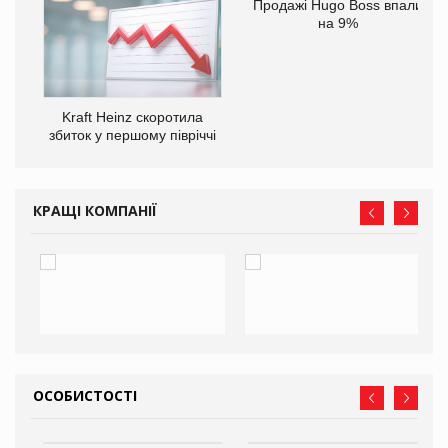
Продажі Hugo Boss впали
на 9%
ам
Kraft Heinz скоротила
іше
збиток у першому півріччі
КРАЩІ КОМПАНІЇ
ОСОБИСТОСТІ