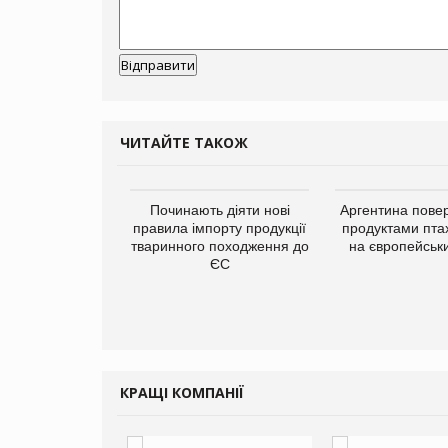
ЧИТАЙТЕ ТАКОЖ
упермаркетів
Починають діяти нові
Аргентина повер
упує мережу
правила імпорту продукції
продуктами пта
нів формату
тваринного походження до
на європейськ
ce store КОЛО:
ЄС
ана компанія
ватиме 374
газини
КРАЩІ КОМПАНІЇ