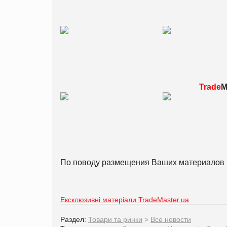
Trade
M
По поводу размещения Ваших материалов 
Ексклюзивні матеріали TradeMaster.ua
Раздел:
Товари та ринки
>
Все новости