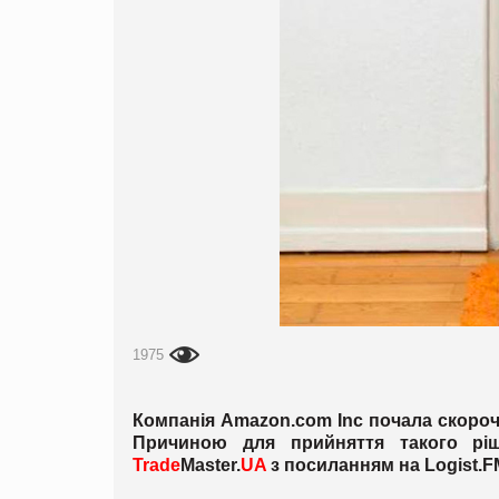
1975
Компанія Amazon.com Inc почала скорочу
Причиною для прийняття такого ріш
Trade
Master.
UA
з посиланням на
Logist.
FM