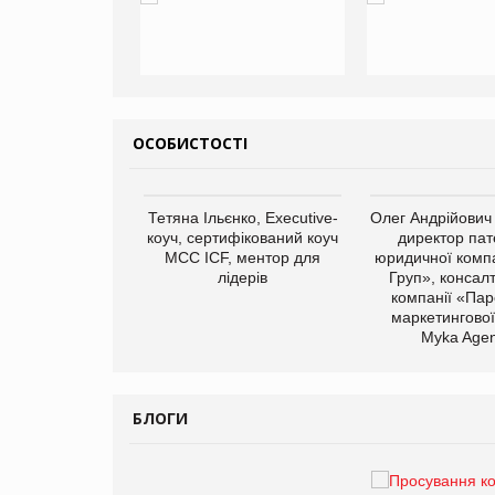
ОСОБИСТОСТІ
арас Ігорович,
Тетяна Ільєнко, Executive-
Олег Андрійович
иробництва ТОВ
коуч, сертифікований коуч
директор пат
Герчак"
МСС ICF, ментор для
юридичної компа
лідерів
Груп», консал
компанії «Пар
маркетингової
Myka Agen
БЛОГИ
Брагина Людмила