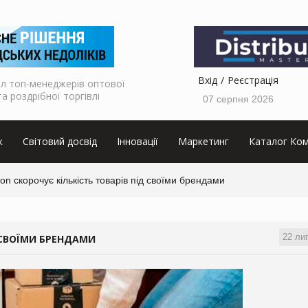
Вхід
Реєстрація
л топ-менеджерів оптової
та роздрібної торгівлі
07 серпня 2026
к
Світовий досвід
Інновації
Маркетинг
Каталог Ком
n скорочує кількість товарів під своїми брендами
22 ли
 СВОЇМИ БРЕНДАМИ