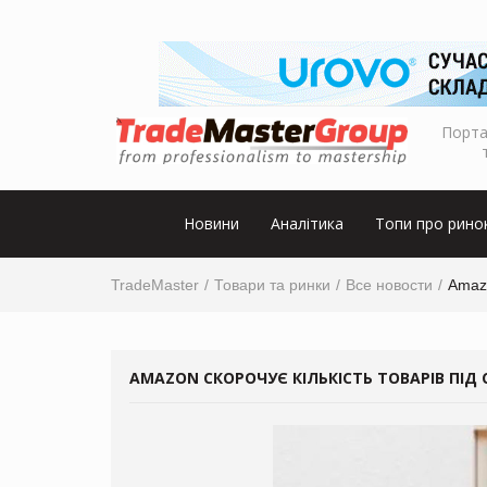
Порта
Новини
Аналітика
Топи про рино
TradeMaster
Товари та ринки
Все новости
Amazo
AMAZON СКОРОЧУЄ КІЛЬКІСТЬ ТОВАРІВ ПІД