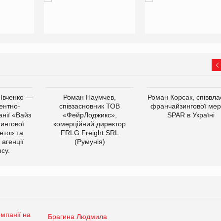
 Івченко —
Роман Наумчев,
Роман Корсак, співвла
ентно-
співзасновник ТОВ
франчайзингової мер
нії «Вайз
«ФейрЛоджикс»,
SPAR в Україні
тингової
комерційний директор
ето» та
FRLG Freight SRL
 агенції
(Румунія)
cy.
Брагина Людмила