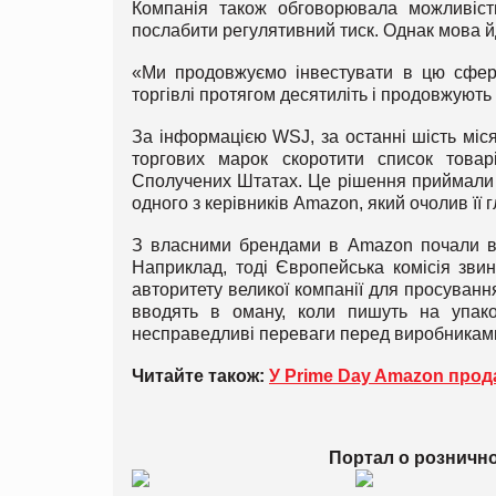
Компанія також обговорювала можливіст
послабити регулятивний тиск. Однак мова й
«Ми продовжуємо інвестувати в цю сферу
торгівлі протягом десятиліть і продовжують
За інформацією WSJ, за останні шість міс
торгових марок скоротити список товар
Сполучених Штатах. Це рішення приймали н
одного з керівників Amazon, який очолив її 
З власними брендами в Amazon почали вин
Наприклад, тоді Європейська комісія зви
авторитету великої компанії для просуванн
вводять в оману, коли пишуть на упако
несправедливі переваги перед виробниками-
Читайте також:
У Prime Day Amazon прода
Портал о розничн