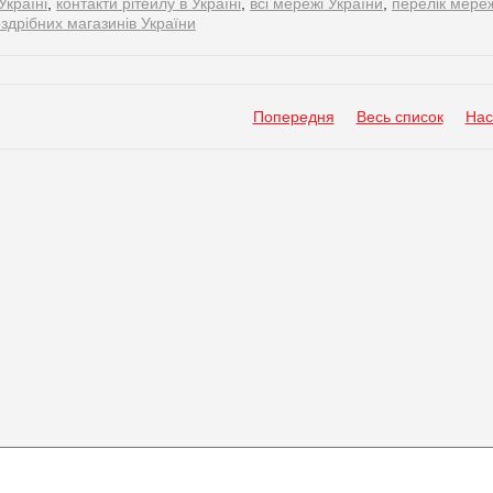
Україні
,
контакти рітейлу в Україні
,
всі мережі України
,
перелік мере
здрібних магазинів України
Попередня
Весь список
Нас