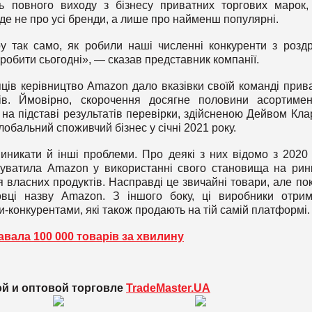
ь повного виходу з бізнесу приватних торгових марок
де не про усі бренди, а лише про найменш популярні.
 так само, як робили наші численні конкуренти з роздр
 робити сьогодні», — сказав представник компанії.
яців керівництво Amazon дало вказівки своїй команді прив
ів. Ймовірно, скорочення досягне половини асортиме
а підставі результатів перевірки, здійсненою Дейвом Кла
глобальний споживчий бізнес у січні 2021 року.
икати й інші проблеми. Про деякі з них відомо з 2020 
нуватила Amazon у використанні свого становища на рин
я власних продуктів. Насправді це звичайні товари, але по
вці назву Amazon. З іншого боку, ці виробники отри
конкурентами, які також продають на тій самій платформі
вала 100 000 товарів за хвилину
ой и оптовой торговле
TradeMaster.UA