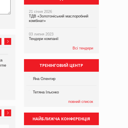
21 січня 2026
ТДВ «Золотоніський маслоробний
комбінат»
03 липня 2023
Тендери компанії
Всі тендери
ка
Bosch заявила про повне
Смачна новинка для
ТРЕНІНГОВИЙ ЦЕНТР
orne
знищення своєї продукції
хвостатих: у VARUS
на складі після російської
з’явилися паучі Varto Paw
атаки
expert від власної ТМ
Яна Олентир
Varto!
Тетяна Ільєнко
повний список
НАЙБЛИЖЧА КОНФЕРЕНЦІЯ