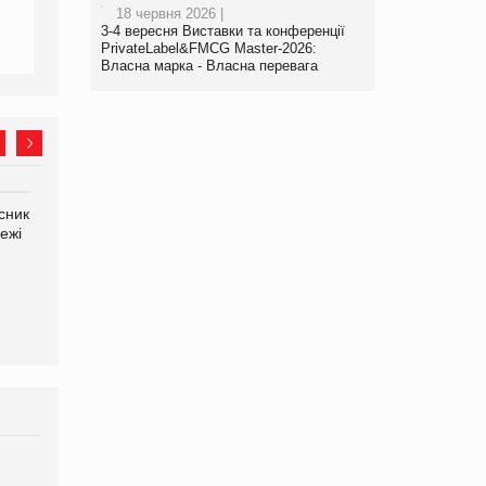
18 червня 2026 |
3-4 вересня Виставки та конференції
PrivateLabel&FMCG Master-2026:
Власна марка - Власна перевага
сник
Олексій Логачов-Михайлов
Яна Сараніна, директор
ежі
Файно маркет Директор
компанії «УкраМарин»
департаменту з
виробництва
Брагина Людмила