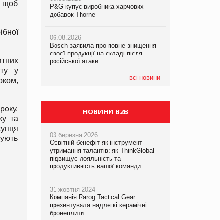
, щоб
P&G купує виробника харчових
P&G купує виробника харчових
P&G купує виробника харчових
добавок Thorne
добавок Thorne
добавок Thorne
ібної
06.08.2026
06.08.2026
06.08.2026
Bosch заявила про повне знищення
Bosch заявила про повне знищення
Bosch заявила про повне знищення
своєї продукції на складі після
своєї продукції на складі після
своєї продукції на складі після
атних
російської атаки
російської атаки
російської атаки
нту у
всі новини
рком,
року.
НОВИНИ B2B
ку та
купця
03 березня 2026
мують
Освітній бенефіт як інструмент
.
утримання талантів: як ThinkGlobal
підвищує лояльність та
продуктивність вашої команди
31 жовтня 2024
Компанія Rarog Tactical Gear
презентувала надлегкі керамічні
бронеплити