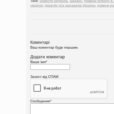
Теги:
новости ритейла
,
амазон
,
Новини рітейлу в 
україни
,
перелік усіх магазинів України
,
новини ро
Коментарі
Ваш коментар буде першим.
Додати коментар
Ваше імя
*
Захист від СПАМ
Сообщение
*