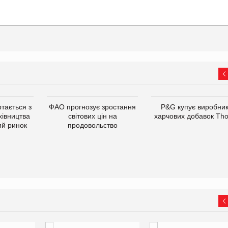
тається з
ФАО прогнозує зростання
P&G купує виробни
хівництва
світових цін на
харчових добавок Th
ий ринок
продовольство