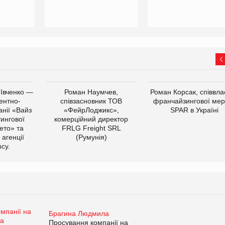
 Івченко —
Роман Наумчев,
Роман Корсак, співвла
ентно-
співзасновник ТОВ
франчайзингової мер
нії «Вайз
«ФейрЛоджикс»,
SPAR в Україні
тингової
комерційний директор
ето» та
FRLG Freight SRL
 агенції
(Румунія)
cy.
Брагина Людмила
Просування компанії на