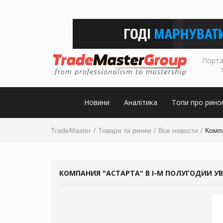
Порта
Новини
Аналітика
Топи про рино
TradeMaster
Товари та ринки
Все новости
Компа
КОМПАНИЯ "АСТАРТА" В I-М ПОЛУГОДИИ У