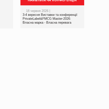
порталі оптової та
роздрібної торгівлі
18 червня 2026 |
www.trademaster.ua.
3-4 вересня Виставки та конференції
правила. Особливості.
PrivateLabel&FMCG Master-2026:
Власна марка - Власна перевага