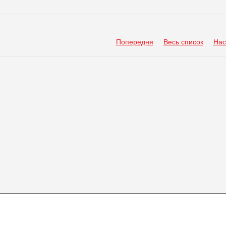
Попередня
Весь список
Нас