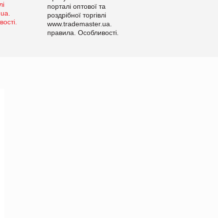
порталі оптової та
роздрібної торгівлі
www.trademaster.ua.
правила. Особливості.
Рекомендації