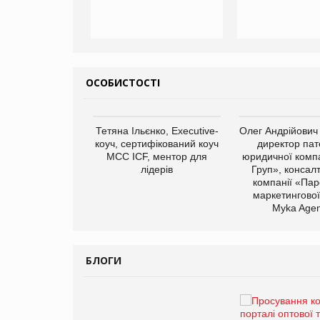
ОСОБИСТОСТІ
арас Ігорович,
Тетяна Ільєнко, Executive-
Олег Андрійович
иробництва ТОВ
коуч, сертифікований коуч
директор пат
Герчак"
МСС ICF, ментор для
юридичної компа
лідерів
Груп», консал
компанії «Пар
маркетингової
Myka Agen
БЛОГИ
Брагина Людмила
Просування компанії на