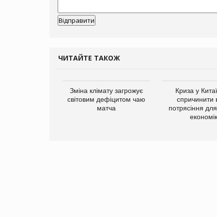
ЧИТАЙТЕ ТАКОЖ
ує виробника
Зміна клімату загрожує
Криза у Кита
добавок Thorne
світовим дефіцитом чаю
спричинити 
матча
потрясіння для 
економі