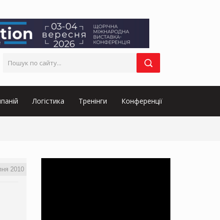
паній
Логістика
Тренінги
Конференції
пня 2010