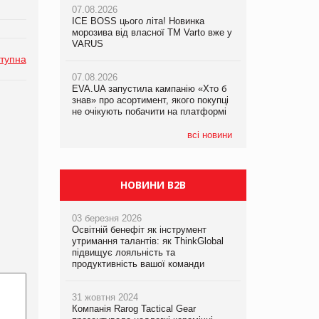
07.08.2026
07.08.2026
ICE BOSS цього літа! Новинка
ICE BOSS цього літа! Новинка
07.08.2026
морозива від власної ТМ Varto вже у
морозива від власної ТМ Varto вже у
Франція заборонила рекламні дзвінки
VARUS
VARUS
без згоди клієнтів
тупна
07.08.2026
07.08.2026
EVA.UA запустила кампанію «Хто б
EVA.UA запустила кампанію «Хто б
знав» про асортимент, якого покупці
знав» про асортимент, якого покупці
не очікують побачити на платформі
не очікують побачити на платформі
всі новини
НОВИНИ B2B
03 березня 2026
Освітній бенефіт як інструмент
утримання талантів: як ThinkGlobal
підвищує лояльність та
продуктивність вашої команди
31 жовтня 2024
Компанія Rarog Tactical Gear