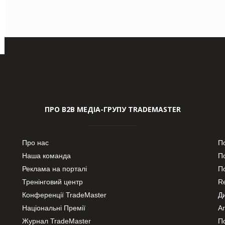
ПРО В2В МЕДІА-ГРУПУ TRADEMASTER
Про нас
П
Наша команда
П
Реклама на порталі
По
Тренінговий центр
Re
Конференції TradeMaster
Д
Національні Премії
А
Журнал TradeMaster
П