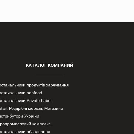
КАТАЛОГ КОМПАНИЙ
остачальники продуктів харчування
остачальники nonfood
стачальники Private Label
tail. Роздрібні мережі, Магазини
истрибутори України
гропромисловий комплекс
остачальники обладнання