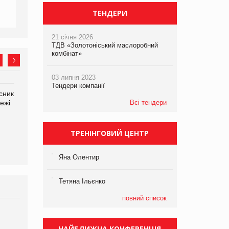
ТЕНДЕРИ
21 січня 2026
ТДВ «Золотоніський маслоробний
комбінат»
03 липня 2023
Тендери компанії
сник
Олексій Логачов-Михайлов
Яна Сараніна, директор
ежі
Файно маркет Директор
Всі тендери
компанії «УкраМарин»
департаменту з
виробництва
ТРЕНІНГОВИЙ ЦЕНТР
Яна Олентир
Тетяна Ільєнко
повний список
Брагина Людмила
Просування компанії на
НАЙБЛИЖЧА КОНФЕРЕНЦІЯ