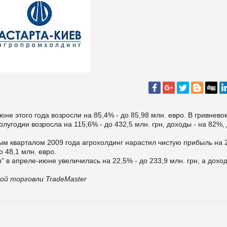
е этого года возросли на 85,4% - до 85,98 млн. евро. В гривнево
лугодии возросла на 115,6% - до 432,5 млн. грн, доходы - на 82%,
ым кварталом 2009 года агрохолдинг нарастил чистую прибыль на 
о 48,1 млн. евро.
 в апреле-июне увеличилась на 22,5% - до 233,9 млн. грн, а доход
ой торговли TradeMaster