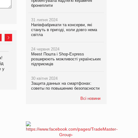
презентувала надлегкі керамічні
бронеплити
31 липня 2024
Напівфабрикати та консерви, які
стануть в пригоді, коли довго нема
світла
24 червня 2024
Meest Пошта і Shop-Express
а!
EVA.UA запустила
Kraft Heinz скоротила
розширюють можливості українських
ід
кампанію «Хто б знав» про
збиток у першому півріччі
підприємців
е у
асортимент, якого покупці
не очікують побачити на
30 квітня 2024
платформі
Защита данных на смартфонах:
советы по повышению безопасности
Всі новини