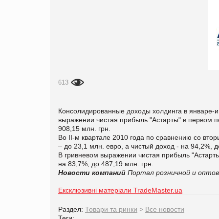
613
Консолидированные доходы холдинга в январе-июн
выражении чистая прибыль "Астарты" в первом по
908,15 млн. грн.
Во ІІ-м
квартале 2010 года по сравнению со втор
– до 23,1 млн. евро, а чистый доход - на 94,2%, д
В гривневом выражении чистая прибыль "Астарты"
на 83,7%, до 487,19 млн. грн.
Новости компаний
Портал розничной и оптов
Ексклюзивні матеріали TradeMaster.ua
Раздел:
Товари та ринки
>
Все новости
Теги: