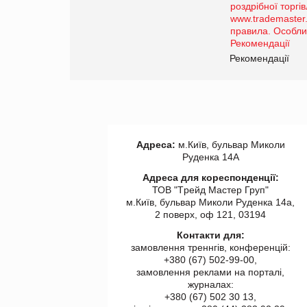
порталі оптової та
роздрібної торгівлі
www.trademaster.ua.
правила. Особливості.
ії
Рекомендації
Адреса:
м.Київ, бульвар Миколи
Руденка 14А
Адреса для кореспонденції:
ТОВ "Tрейд Мастер Груп"
м.Київ, бульвар Миколи Руденка 14а,
2 поверх, оф 121, 03194
Контакти для:
замовлення треннгів, конференцій:
+380 (67) 502-99-00,
замовлення реклами на порталі,
журналах:
+380 (67) 502 30 13,