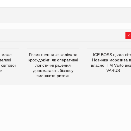
ї може
Розмитнення «з коліс» та
ICE BOSS цього літ
великі
крос-докінг: як оперативні
Новинка морозива в
світової
логістичні рішення
власної ТМ Varto вж
ки
допомагають бізнесу
VARUS
зменшити ризики