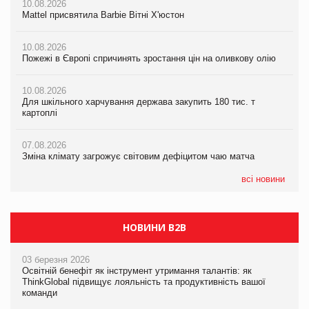
10.08.2026
10.08.2026
Пожежі в Європі спричинять зростання цін на оливкову олію
Mattel присвятила Barbie Вітні Х'юстон
Mattel присвятила Barbie Вітні Х'юстон
07.08.2026
10.08.2026
10.08.2026
Зміна клімату загрожує світовим дефіцитом чаю матча
Пожежі в Європі спричинять зростання цін на оливкову олію
Пожежі в Європі спричинять зростання цін на оливкову олію
07.08.2026
10.08.2026
10.08.2026
Криза у Китаї може спричинити великі потрясіння для світової
Для шкільного харчування держава закупить 180 тис. т
Для шкільного харчування держава закупить 180 тис. т
економіки
картоплі
картоплі
07.08.2026
07.08.2026
07.08.2026
Kraft Heinz скоротила збиток у першому півріччі
Зміна клімату загрожує світовим дефіцитом чаю матча
Зміна клімату загрожує світовим дефіцитом чаю матча
всі новини
НОВИНИ B2B
03 березня 2026
Освітній бенефіт як інструмент утримання талантів: як
ThinkGlobal підвищує лояльність та продуктивність вашої
команди