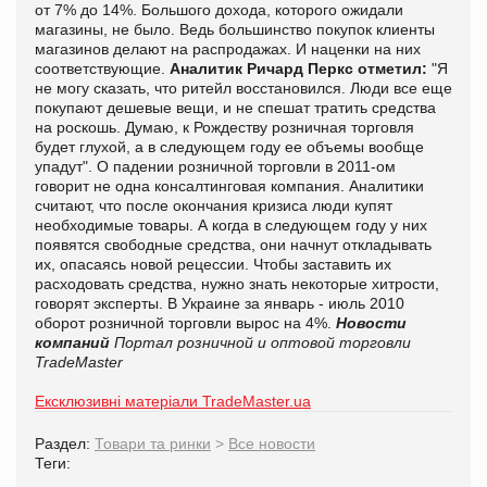
от 7% до 14%. Большого дохода, которого ожидали
магазины, не было. Ведь большинство покупок клиенты
магазинов делают на распродажах. И наценки на них
соответствующие.
Аналитик
Ричард Перкс отметил:
"Я
не могу сказать, что ритейл восстановился. Люди все еще
покупают дешевые вещи, и не спешат тратить средства
на роскошь. Думаю, к Рождеству розничная торговля
будет глухой, а в следующем году ее объемы вообще
упадут". О падении розничной торговли в 2011-ом
говорит не одна консалтинговая компания. Аналитики
считают, что после окончания кризиса люди купят
необходимые товары. А когда в следующем году у них
появятся свободные средства, они начнут откладывать
их, опасаясь новой рецессии. Чтобы заставить их
расходовать средства, нужно знать некоторые хитрости,
говорят эксперты. В Украине за январь - июль 2010
оборот розничной торговли вырос на 4%.
Новости
компаний
Портал розничной и оптовой торговли
TradeMaster
Ексклюзивні матеріали TradeMaster.ua
Раздел:
Товари та ринки
>
Все новости
Теги: