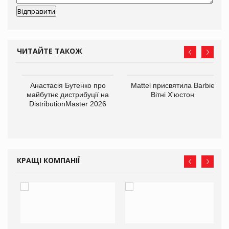
ЧИТАЙТЕ ТАКОЖ
Анастасія Бутенко про
Mattel присвятила Barbie
оди
майбутнє дистрибуції на
Вітні Х'юстон
DistributionMaster 2026
КРАЩІ КОМПАНІЇ