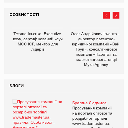
ОСОБИСТОСТІ
,
Тетяна Ільєнко, Executive-
Олег Андрійович Івченко —
ОВ
коуч, сертифікований коуч
директор патентно-
МСС ICF, ментор для
юридичної компанії «Вайз
лідерів
Груп», консалтингової
компанії «Парето» та
маркетингової агенції
Myka Agency.
БЛОГИ
Брагина Людмила
ї
Просування компанії
а
на порталі оптової та
роздрібної торгівлі
www.trademaster.ua.