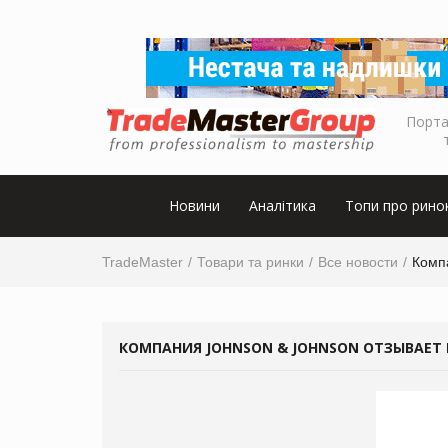
Порта
Новини
Аналітика
Топи про рино
TradeMaster
Товари та ринки
Все новости
Комп
КОМПАНИЯ JOHNSON & JOHNSON ОТЗЫВАЕТ