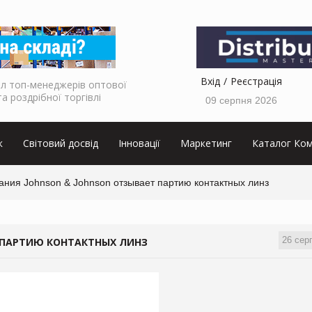
Вхід
Реєстрація
л топ-менеджерів оптової
та роздрібної торгівлі
09 серпня 2026
к
Світовий досвід
Інновації
Маркетинг
Каталог Ком
ания Johnson & Johnson отзывает партию контактных линз
26 сер
 ПАРТИЮ КОНТАКТНЫХ ЛИНЗ