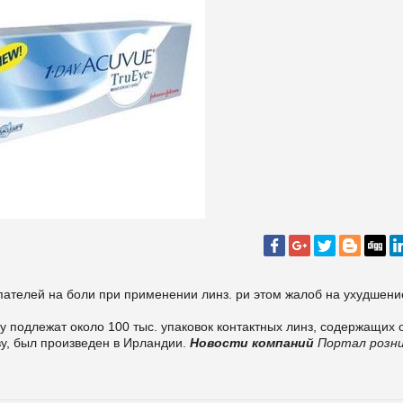
пателей на боли при применении линз. ри этом жалоб на ухудшени
у подлежат около 100 тыс. упаковок контактных линз, содержащих 
ву, был произведен в Ирландии.
Новости компаний
Портал розн