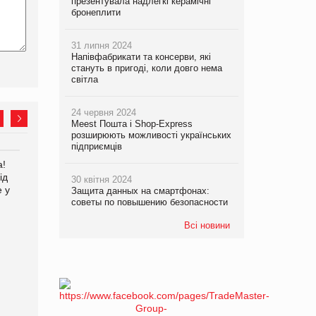
презентувала надлегкі керамічні
бронеплити
31 липня 2024
Напівфабрикати та консерви, які
стануть в пригоді, коли довго нема
світла
24 червня 2024
Meest Пошта і Shop-Express
розширюють можливості українських
підприємців
а!
EVA.UA запустила
Kraft Heinz скоротила
ід
кампанію «Хто б знав» про
збиток у першому півріччі
30 квітня 2024
е у
асортимент, якого покупці
Защита данных на смартфонах:
не очікують побачити на
советы по повышению безопасности
платформі
Всі новини