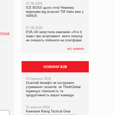
07.08.2026
07.08.2026
ICE BOSS цього літа! Новинка
ICE BOSS цього літа! Новинка
07.08.2026
морозива від власної ТМ Varto вже у
морозива від власної ТМ Varto вже у
Франція заборонила рекламні дзвінки
VARUS
VARUS
без згоди клієнтів
07.08.2026
07.08.2026
EVA.UA запустила кампанію «Хто б
EVA.UA запустила кампанію «Хто б
тупна
знав» про асортимент, якого покупці
знав» про асортимент, якого покупці
не очікують побачити на платформі
не очікують побачити на платформі
всі новини
НОВИНИ B2B
03 березня 2026
Освітній бенефіт як інструмент
утримання талантів: як ThinkGlobal
підвищує лояльність та
продуктивність вашої команди
31 жовтня 2024
Компанія Rarog Tactical Gear