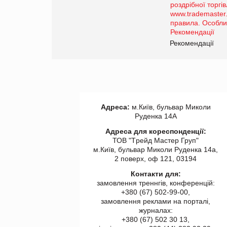
порталі оптової та роздрібної
торгівлі www.trademaster.ua.
правила. Особливості.
Рекомендації
Рекомендації
Адреса:
м.Київ, бульвар Миколи
Руденка 14А
Адреса для кореспонденції:
ТОВ "Tрейд Мастер Груп"
м.Київ, бульвар Миколи Руденка 14а,
2 поверх, оф 121, 03194
Контакти для:
замовлення треннгів, конференцій:
+380 (67) 502-99-00,
замовлення реклами на порталі,
журналах:
+380 (67) 502 30 13,