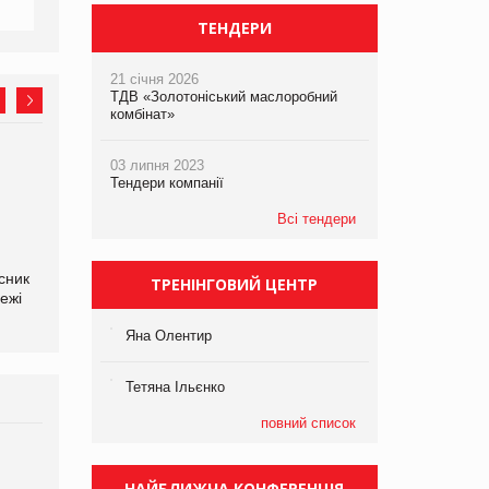
ТЕНДЕРИ
21 січня 2026
ТДВ «Золотоніський маслоробний
комбінат»
03 липня 2023
Олексій Логачов-Михайлов
Яна Сараніна, директор
Тендери компанії
Файно маркет Директор
компанії «УкраМарин»
департаменту з
Всі тендери
виробництва
сник
ТРЕНІНГОВИЙ ЦЕНТР
ежі
Яна Олентир
Тетяна Ільєнко
повний список
Брагина Людмила
Просування компанії на
НАЙБЛИЖЧА КОНФЕРЕНЦІЯ