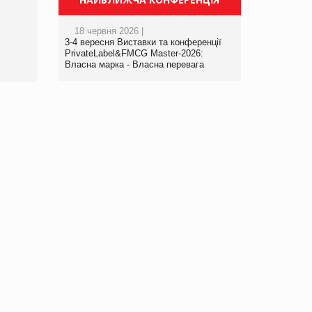
порталі оптової та роздрібної
торгівлі www.trademaster.ua.
18 червня 2026 |
правила. Особливості.
3-4 вересня Виставки та конференції
Рекомендації
PrivateLabel&FMCG Master-2026:
Власна марка - Власна перевага