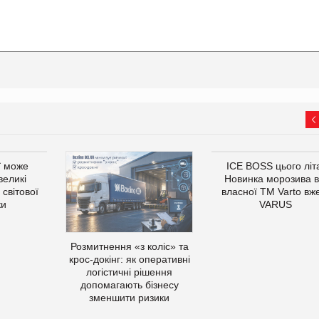
ї може
ICE BOSS цього літ
великі
Новинка морозива в
світової
власної ТМ Varto вж
ки
VARUS
Розмитнення «з коліс» та
крос-докінг: як оперативні
логістичні рішення
допомагають бізнесу
зменшити ризики