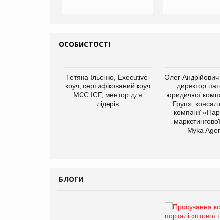
ОСОБИСТОСТІ
арас Ігорович,
Тетяна Ільєнко, Executive-
Олег Андрійович
иробництва ТОВ
коуч, сертифікований коуч
директор пат
Герчак"
МСС ICF, ментор для
юридичної компа
лідерів
Груп», консал
компанії «Пар
маркетингової
Myka Agen
БЛОГИ
Брагина Людмила
Просування компанії на