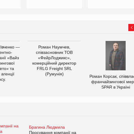
 Івченко —
Роман Наумчев,
ентно-
співзасновник ТОВ
нії «Вайз
«ФейрЛоджикс»,
тингової
комерційний директор
ето» та
FRLG Freight SRL
 агенції
(Румунія)
Роман Корсак, співвла
cy.
франчайзингової мер
SPAR в Україні
Брагина Людмила
Просування компанії на