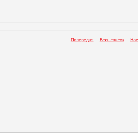
Попередня
Весь список
Нас