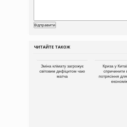
ЧИТАЙТЕ ТАКОЖ
ує виробника
Зміна клімату загрожує
Криза у Кита
добавок Thorne
світовим дефіцитом чаю
спричинити 
матча
потрясіння для 
економі