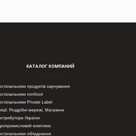
КАТАЛОГ КОМПАНИЙ
остачальники продуктів харчування
остачальники nonfood
стачальники Private Label
tail. Роздрібні мережі, Магазини
истрибутори України
гропромисловий комплекс
остачальники обладнання