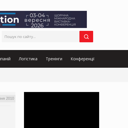
паній
Логістика
Тренінги
Конференції
пня 2010