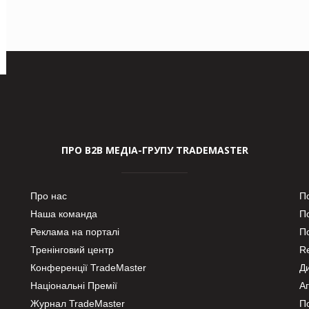
ПРО В2В МЕДІА-ГРУПУ TRADEMASTER
Про нас
П
Наша команда
П
Реклама на порталі
По
Тренінговий центр
Re
Конференції TradeMaster
Д
Національні Премії
А
Журнал TradeMaster
П