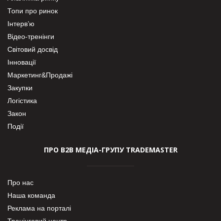
Топи про ринок
Інтерв’ю
Відео-тренінги
Світовий досвід
Інновації
Маркетинг&Продажі
Закупки
Логістика
Закон
Події
ПРО В2В МЕДІА-ГРУПУ TRADEMASTER
Про нас
Наша команда
Реклама на порталі
Тренінговий центр