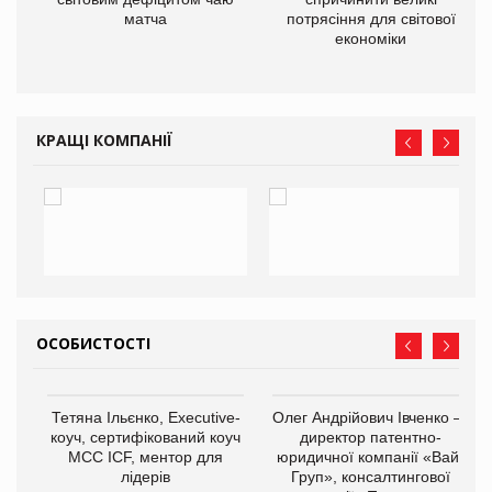
матча
потрясіння для світової
економіки
КРАЩІ КОМПАНІЇ
ОСОБИСТОСТІ
,
Тетяна Ільєнко, Executive-
Олег Андрійович Івченко —
ОВ
коуч, сертифікований коуч
директор патентно-
МСС ICF, ментор для
юридичної компанії «Вайз
лідерів
Груп», консалтингової