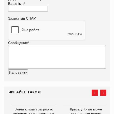
Ваше імя
*
Захист від СПАМ
Сообщение
*
ЧИТАЙТЕ ТАКОЖ
Зміна клімату загрожує
Криза у Китаї може
ne
світовим дефіцитом чаю
спричинити великі