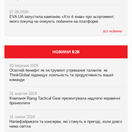
07.08.2026
Франція заборонила рекламні дзвінки без згоди клієнтів
07.08.2026
07.08.2026
EVA.UA запустила кампанію «Хто б знав» про асортимент,
EVA.UA запустила кампанію «Хто б знав» про асортимент,
якого покупці не очікують побачити на платформі
якого покупці не очікують побачити на платформі
всі новини
НОВИНИ B2B
03 березня 2026
Освітній бенефіт як інструмент утримання талантів: як
ThinkGlobal підвищує лояльність та продуктивність вашої
команди
31 жовтня 2024
Компанія Rarog Tactical Gear презентувала надлегкі керамічні
бронеплити
31 липня 2024
Напівфабрикати та консерви, які стануть в пригоді, коли довго
нема світла