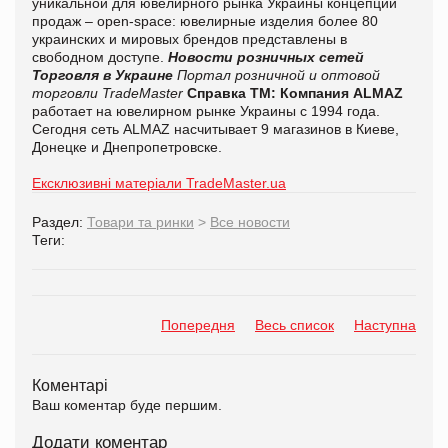
уникальной для ювелирного рынка Украины концепции
продаж – open-space: ювелирные изделия более 80
украинских и мировых брендов представлены в
свободном доступе.
Новости розничных сетей
Торговля в Украине
Портал розничной и оптовой
торговли TradeMaster
Справка ТМ:
Компания
ALMAZ
работает на ювелирном рынке Украины с 1994 года.
Сегодня сеть
ALMAZ
насчитывает 9 магазинов в Киеве,
Донецке и Днепропетровске.
Ексклюзивні матеріали TradeMaster.ua
Раздел:
Товари та ринки
>
Все новости
Теги:
Попередня
Весь список
Наступна
Коментарі
Ваш коментар буде першим.
Додати коментар