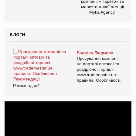
компанії «Парето» та
маркетингової агенції
Myka Agency.
БЛОГИ
Брагина Людмила
ї
Просування компанії
а
на порталі оптової та
роздрібної торгівлі
www.trademaster.ua.
і.
правила. Особливості.
Рекомендації
Ре