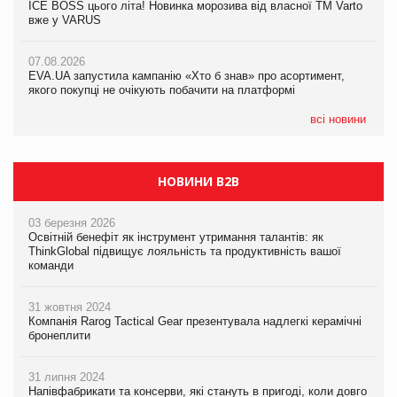
ICE BOSS цього літа! Новинка морозива від власної ТМ Varto
ICE BOSS цього літа! Новинка морозива від власної ТМ Varto
вже у VARUS
вже у VARUS
07.08.2026
Франція заборонила рекламні дзвінки без згоди клієнтів
07.08.2026
07.08.2026
EVA.UA запустила кампанію «Хто б знав» про асортимент,
EVA.UA запустила кампанію «Хто б знав» про асортимент,
якого покупці не очікують побачити на платформі
якого покупці не очікують побачити на платформі
всі новини
НОВИНИ B2B
03 березня 2026
Освітній бенефіт як інструмент утримання талантів: як
ThinkGlobal підвищує лояльність та продуктивність вашої
команди
31 жовтня 2024
Компанія Rarog Tactical Gear презентувала надлегкі керамічні
бронеплити
31 липня 2024
Напівфабрикати та консерви, які стануть в пригоді, коли довго