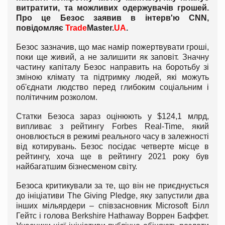
витратити, та можливих одержувачів грошей.
Про це Безос заявив в інтерв'ю CNN,
повідомляє
Trade
Master.
UA
.
Безос зазначив, що має намір пожертвувати гроші,
поки ще живий, а не залишити як заповіт. Значну
частину капіталу Безос направить на боротьбу зі
зміною клімату та підтримку людей, які можуть
об'єднати людство перед глибоким соціальним і
політичним розколом.
Статки Безоса зараз оцінюють у $124,1 млрд,
випливає з рейтингу Forbes Real-Time, який
оновлюється в режимі реального часу в залежності
від котирувань. Безос посідає четверте місце в
рейтингу, хоча ще в рейтингу 2021 року був
найбагатшим бізнесменом світу.
Безоса критикували за те, що він не приєднується
до ініціативи The Giving Pledge, яку запустили два
інших мільярдери – співзасновник Microsoft Білл
Гейтс і голова Berkshire Hathaway Воррен Баффет.