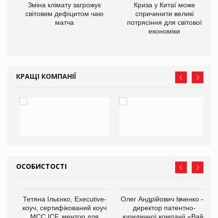
Зміна клімату загрожує
Криза у Китаї може
ne
світовим дефіцитом чаю
спричинити великі
матча
потрясіння для світової
економіки
КРАЩІ КОМПАНІЇ
ОСОБИСТОСТІ
,
Тетяна Ільєнко, Executive-
Олег Андрійович Івченко —
ОВ
коуч, сертифікований коуч
директор патентно-
МСС ICF, ментор для
юридичної компанії «Вайз