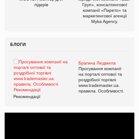
лідерів
Груп», консалтингової
компанії «Парето» та
маркетингової агенції
Myka Agency.
БЛОГИ
Брагина Людмила
ї
Просування компанії
а
на порталі оптової та
роздрібної торгівлі
www.trademaster.ua.
і.
правила. Особливості.
Рекомендації
Ре