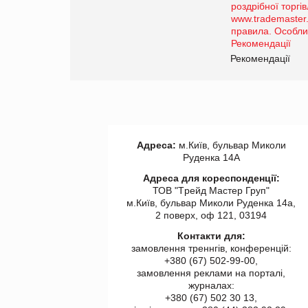
порталі оптової та
роздрібної торгівлі
www.trademaster.ua.
правила. Особливості.
ії
Рекомендації
Адреса:
м.Київ, бульвар Миколи
Руденка 14А
Адреса для кореспонденції:
ТОВ "Tрейд Мастер Груп"
м.Київ, бульвар Миколи Руденка 14а,
2 поверх, оф 121, 03194
Контакти для:
замовлення треннгів, конференцій:
+380 (67) 502-99-00,
замовлення реклами на порталі,
журналах:
+380 (67) 502 30 13,