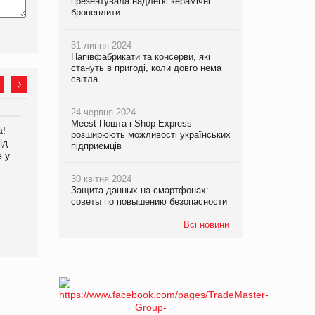
презентувала надлегкі керамічні
бронеплити
31 липня 2024
Напівфабрикати та консерви, які
стануть в пригоді, коли довго нема
світла
24 червня 2024
Meest Пошта і Shop-Express
а!
EVA.UA запустила
Kraft Heinz скоротила
розширюють можливості українських
ід
кампанію «Хто б знав» про
збиток у першому півріччі
підприємців
е у
асортимент, якого покупці
не очікують побачити на
30 квітня 2024
платформі
Защита данных на смартфонах:
советы по повышению безопасности
Всі новини