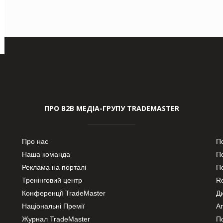
ПРО В2В МЕДІА-ГРУПУ TRADEMASTER
Про нас
П
Наша команда
П
Реклама на порталі
По
Тренінговий центр
Re
Конференції TradeMaster
Д
Національні Премії
А
Журнал TradeMaster
П