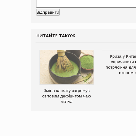
ЧИТАЙТЕ ТАКОЖ
ує виробника
Криза у Кита
добавок Thorne
спричинити 
потрясіння для 
економі
Зміна клімату загрожує
світовим дефіцитом чаю
матча