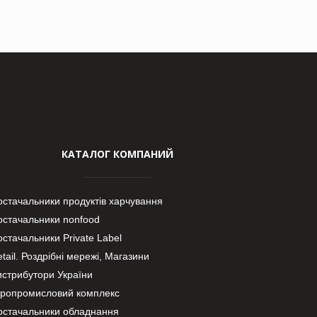
КАТАЛОГ КОМПАНИЙ
остачальники продуктів харчування
остачальники nonfood
стачальники Private Label
tail. Роздрібні мережі, Магазини
истрибутори України
гропромисловий комплекс
остачальники обладнання