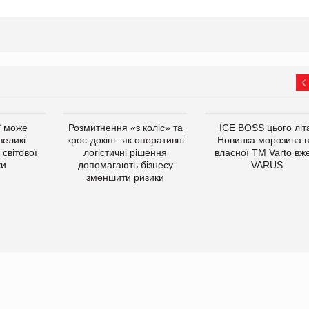
ї може
Розмитнення «з коліс» та
ICE BOSS цього літ
великі
крос-докінг: як оперативні
Новинка морозива в
світової
логістичні рішення
власної ТМ Varto вж
ки
допомагають бізнесу
VARUS
зменшити ризики