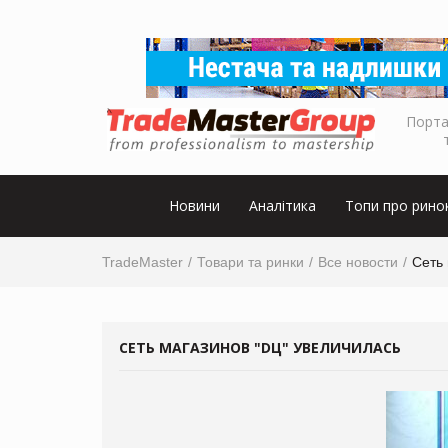
Порта
Новини
Аналітика
Топи про рино
TradeMaster
Товари та ринки
Все новости
Сеть
СЕТЬ МАГАЗИНОВ "DЦ" УВЕЛИЧИЛАСЬ