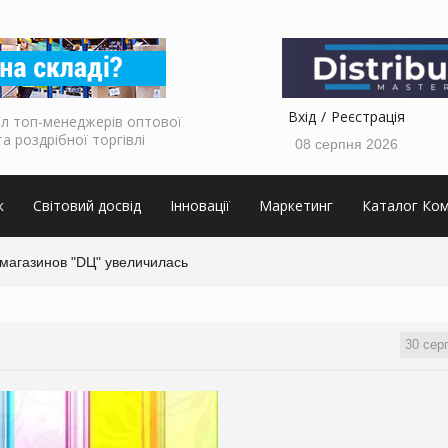
Вхід
Реєстрація
л топ-менеджерів оптової
та роздрібної торгівлі
08 серпня 2026
к
Світовий досвід
Інновації
Маркетинг
Каталог Ком
 магазинов "DЦ" увеличилась
30 сер