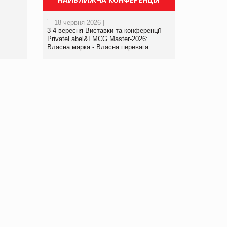
порталі оптової та
роздрібної торгівлі
18 червня 2026 |
www.trademaster.ua.
3-4 вересня Виставки та конференції
правила. Особливості.
PrivateLabel&FMCG Master-2026:
Власна марка - Власна перевага