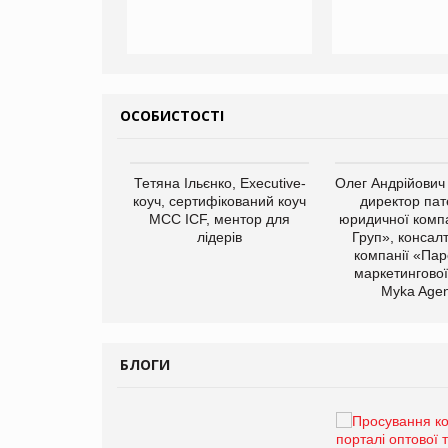
ОСОБИСТОСТІ
арас Ігорович,
Тетяна Ільєнко, Executive-
Олег Андрійович
иробництва ТОВ
коуч, сертифікований коуч
директор пат
Герчак"
МСС ICF, ментор для
юридичної компа
лідерів
Груп», консал
компанії «Пар
маркетингової
Myka Agen
БЛОГИ
Брагина Людмила
Просування компанії на