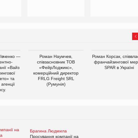
 Івченко —
Роман Наумчев,
Роман Корсак, співвла
ентно-
співзасновник ТОВ
франчайзингової мер
нії «Вайз
«ФейрЛоджикс»,
SPAR в Україні
тингової
комерційний директор
ето» та
FRLG Freight SRL
 агенції
(Румунія)
cy.
Брагина Людмила
Просування компанії на