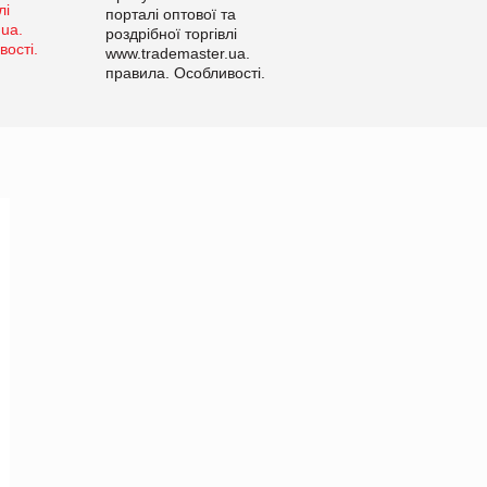
порталі оптової та
роздрібної торгівлі
www.trademaster.ua.
правила. Особливості.
Рекомендації