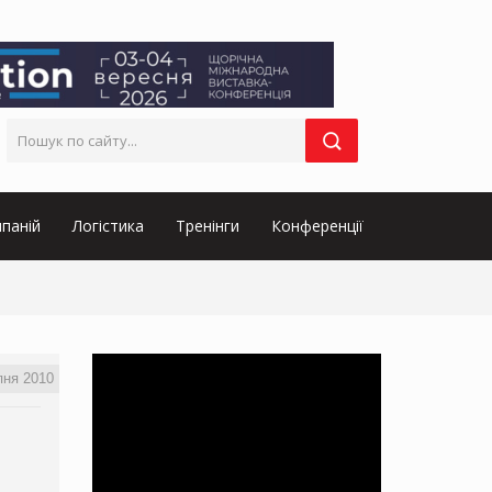
паній
Логістика
Тренінги
Конференції
пня 2010