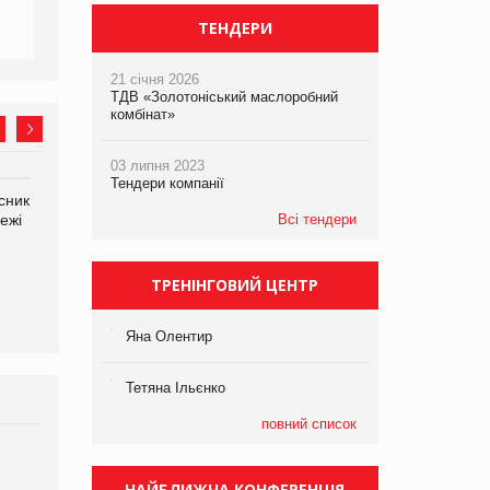
ТЕНДЕРИ
21 січня 2026
ТДВ «Золотоніський маслоробний
комбінат»
03 липня 2023
Тендери компанії
сник
Олексій Логачов-Михайлов
Яна Сараніна, директор
ежі
Файно маркет Директор
Всі тендери
компанії «УкраМарин»
департаменту з
виробництва
ТРЕНІНГОВИЙ ЦЕНТР
Яна Олентир
Тетяна Ільєнко
повний список
Брагина Людмила
Просування компанії на
НАЙБЛИЖЧА КОНФЕРЕНЦІЯ