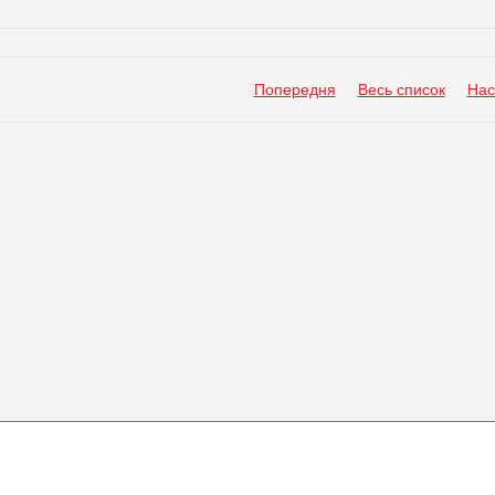
Попередня
Весь список
Нас