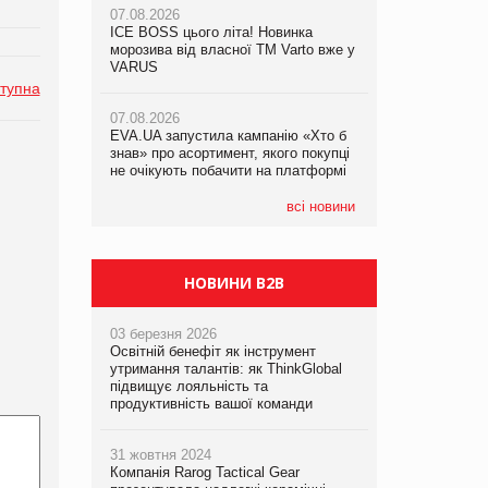
07.08.2026
07.08.2026
ICE BOSS цього літа! Новинка
ICE BOSS цього літа! Новинка
07.08.2026
морозива від власної ТМ Varto вже у
морозива від власної ТМ Varto вже у
Франція заборонила рекламні дзвінки
VARUS
VARUS
без згоди клієнтів
тупна
07.08.2026
07.08.2026
EVA.UA запустила кампанію «Хто б
EVA.UA запустила кампанію «Хто б
знав» про асортимент, якого покупці
знав» про асортимент, якого покупці
не очікують побачити на платформі
не очікують побачити на платформі
всі новини
НОВИНИ B2B
03 березня 2026
Освітній бенефіт як інструмент
утримання талантів: як ThinkGlobal
підвищує лояльність та
продуктивність вашої команди
31 жовтня 2024
Компанія Rarog Tactical Gear