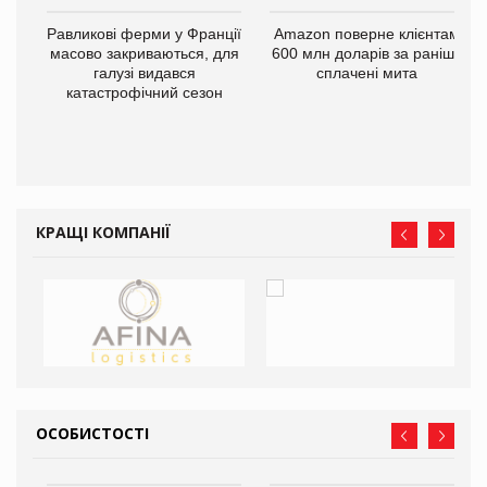
і
Равликові ферми у Франції
Amazon поверне клієнтам
масово закриваються, для
600 млн доларів за раніше
галузі видався
сплачені мита
катастрофічний сезон
КРАЩІ КОМПАНІЇ
ОСОБИСТОСТІ