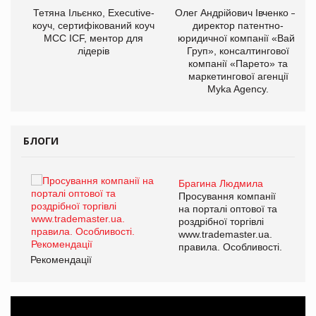
,
Тетяна Ільєнко, Executive-
Олег Андрійович Івченко —
ОВ
коуч, сертифікований коуч
директор патентно-
МСС ICF, ментор для
юридичної компанії «Вайз
лідерів
Груп», консалтингової
компанії «Парето» та
маркетингової агенції
Myka Agency.
БЛОГИ
Брагина Людмила
ї
Просування компанії
а
на порталі оптової та
роздрібної торгівлі
www.trademaster.ua.
і.
правила. Особливості.
Рекомендації
Ре