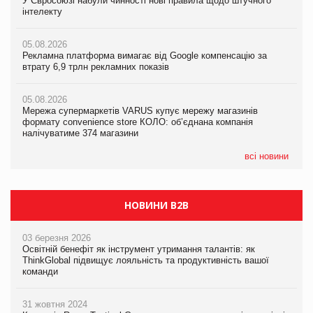
У Євросоюзі набули чинності нові правила щодо штучного
У Євросоюзі набули чинності нові правила щодо штучного
У Євросоюзі набули чинності нові правила щодо штучного
інтелекту
інтелекту
інтелекту
05.08.2026
05.08.2026
05.08.2026
Рекламна платформа вимагає від Google компенсацію за
Рекламна платформа вимагає від Google компенсацію за
Рекламна платформа вимагає від Google компенсацію за
втрату 6,9 трлн рекламних показів
втрату 6,9 трлн рекламних показів
втрату 6,9 трлн рекламних показів
05.08.2026
05.08.2026
05.08.2026
Мережа супермаркетів VARUS купує мережу магазинів
Мережа супермаркетів VARUS купує мережу магазинів
Adidas витратила понад $1 млрд на маркетинг за квартал
формату convenience store КОЛО: об’єднана компанія
формату convenience store КОЛО: об’єднана компанія
налічуватиме 374 магазини
налічуватиме 374 магазини
всі новини
НОВИНИ B2B
03 березня 2026
Освітній бенефіт як інструмент утримання талантів: як
ThinkGlobal підвищує лояльність та продуктивність вашої
команди
31 жовтня 2024