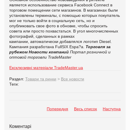
является использование сервиса Facebook Connect в
торговом помещении сети магазинов. В магазинах были
установлены терминалы, с помощью которых покупатель
мог не только войти в социальную сеть, но и
опубликовать свое фото в обновке, чтобы спросить
совета или просто похвастаться. В угол многочисленных
фотографий, сделанных в рамках
кампании, автоматически добавлялся логотип Diesel.
Кампания разработана FullSIX Espa?a.
Торговля за
рубежом
Новости компаний
Портал розничной и
оптовой торговли TradeMaster
Ексклюзивні матеріали TradeMaster.ua
Раздел:
Товари та ринки
>
Все новости
Теги:
Попередня
Весь список
Наступна
Коментарі