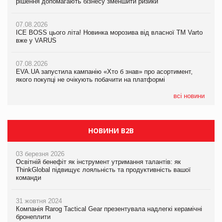
рішення допомагають бізнесу зменшити ризики
рішення допомагають бізнесу зменшити ризики
07.08.2026
07.08.2026
07.08.2026
Продажі Hugo Boss впали на 9%
ICE BOSS цього літа! Новинка морозива від власної ТМ Varto
ICE BOSS цього літа! Новинка морозива від власної ТМ Varto
вже у VARUS
вже у VARUS
07.08.2026
Франція заборонила рекламні дзвінки без згоди клієнтів
07.08.2026
07.08.2026
EVA.UA запустила кампанію «Хто б знав» про асортимент,
EVA.UA запустила кампанію «Хто б знав» про асортимент,
якого покупці не очікують побачити на платформі
якого покупці не очікують побачити на платформі
всі новини
НОВИНИ B2B
03 березня 2026
Освітній бенефіт як інструмент утримання талантів: як
ThinkGlobal підвищує лояльність та продуктивність вашої
команди
31 жовтня 2024
Компанія Rarog Tactical Gear презентувала надлегкі керамічні
бронеплити