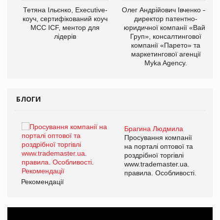
Тетяна Ільєнко, Executive-
Олег Андрійович Івченко —
коуч, сертифікований коуч
директор патентно-
МСС ICF, ментор для
юридичної компанії «Вайз
лідерів
Груп», консалтингової
компанії «Парето» та
маркетингової агенції
,
Myka Agency.
ОВ
БЛОГИ
Брагина Людмила
ї
Просування компанії
а
на порталі оптової та
роздрібної торгівлі
www.trademaster.ua.
і.
правила. Особливості.
Рекомендації
Ре