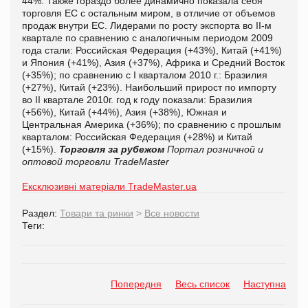
44%. Также гораздо более динамично показала себя
торговля ЕС с остальным миром, в отличие от объемов
продаж внутри ЕС. Лидерами по росту экспорта во II-м
квартале по сравнению с аналогичным периодом 2009
года стали: Российская Федерация (+43%), Китай (+41%)
и Япония (+41%), Азия (+37%), Африка и Средний Восток
(+35%); по сравнению с I кварталом 2010 г.: Бразилия
(+27%), Китай (+23%). Наибольший прирост по импорту
во II квартале 2010г. год к году показали: Бразилия
(+56%), Китай (+44%), Азия (+38%), Южная и
Центральная Америка (+36%); по сравнению с прошлым
кварталом: Российская Федерация (+28%) и Китай
(+15%).
Торговля за рубежом
Портал розничной и
оптовой торговли TradeMaster
Ексклюзивні матеріали TradeMaster.ua
Раздел:
Товари та ринки
>
Все новости
Теги:
Попередня
Весь список
Наступна