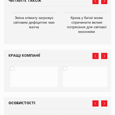
ЧИТАЙТЕ ТАКОЖ
Зміна клімату загрожує
Криза у Китаї може
ne
світовим дефіцитом чаю
спричинити великі
матча
потрясіння для світової
економіки
КРАЩІ КОМПАНІЇ
ОСОБИСТОСТІ