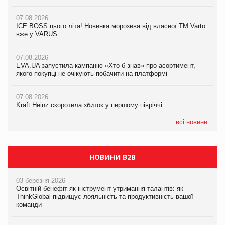
07.08.2026
07.08.2026
07.08.2026
Продажі Hugo Boss впали на 9%
ICE BOSS цього літа! Новинка морозива від власної ТМ Varto
ICE BOSS цього літа! Новинка морозива від власної ТМ Varto
вже у VARUS
вже у VARUS
07.08.2026
Франція заборонила рекламні дзвінки без згоди клієнтів
07.08.2026
07.08.2026
EVA.UA запустила кампанію «Хто б знав» про асортимент,
EVA.UA запустила кампанію «Хто б знав» про асортимент,
06.08.2026
якого покупці не очікують побачити на платформі
якого покупці не очікують побачити на платформі
Починають діяти нові правила імпорту продукції тваринного
походження до ЄС
07.08.2026
07.08.2026
Kraft Heinz скоротила збиток у першому півріччі
Kraft Heinz скоротила збиток у першому півріччі
всі новини
НОВИНИ B2B
03 березня 2026
Освітній бенефіт як інструмент утримання талантів: як
ThinkGlobal підвищує лояльність та продуктивність вашої
команди