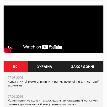
ВСІ
УКРАЇНА
ЗАКОРДОННІ
07.08.2026
07.08.2026
07.08.2026
Криза у Китаї може спричинити великі потрясіння для світової
Криза у Китаї може спричинити великі потрясіння для світової
Криза у Китаї може спричинити великі потрясіння для світової
економіки
економіки
економіки
07.08.2026
07.08.2026
07.08.2026
Розмитнення «з коліс» та крос-докінг: як оперативні логістичні
Розмитнення «з коліс» та крос-докінг: як оперативні логістичні
Kraft Heinz скоротила збиток у першому півріччі
рішення допомагають бізнесу зменшити ризики
рішення допомагають бізнесу зменшити ризики