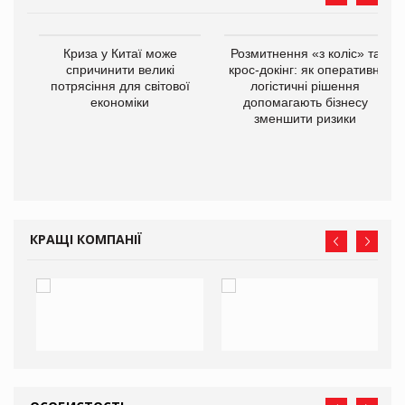
не
Криза у Китаї може
Розмитнення «з коліс» та
ії
спричинити великі
крос-докінг: як оперативні
ої
потрясіння для світової
логістичні рішення
економіки
допомагають бізнесу
зменшити ризики
КРАЩІ КОМПАНІЇ