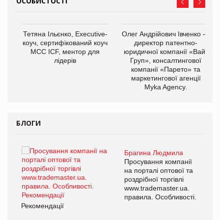
ОСОБИСТОСТІ
,
Тетяна Ільєнко, Executive-
Олег Андрійович Івченко —
ОВ
коуч, сертифікований коуч
директор патентно-
МСС ICF, ментор для
юридичної компанії «Вайз
лідерів
Груп», консалтингової
компанії «Парето» та
маркетингової агенції
Myka Agency.
БЛОГИ
Брагина Людмила
ї
Просування компанії
а
на порталі оптової та
роздрібної торгівлі
www.trademaster.ua.
і.
правила. Особливості.
Рекомендації
Ре