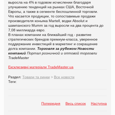
выросла на 4% в годовом исчислении благодаря
улучшению тенденций на рынках США, Восточной
Европы, а также в сегменте беспошлинной торговли.
Что касается продукции, то сопоставимые продажи
производителя коньяка Martell, водки Absolut и
шампанского Mumm за год выросли на два процента до
7,08 миллиарда евро.
В планах компании на ближайший год - развитие
стратегических брендов премиум-класса, уверенное
поддержание инвестиций в маркетинг и сокращение
долга компании.
Торговля за рубежом
Новости
компаний
Портал розничной и оптовой торговли
TradeMaster
Ексклюзивні матеріали TradeMaster.ua
Раздел:
Товари та ринки
>
Все новости
Теги:
Попередня
Весь список
Наступна