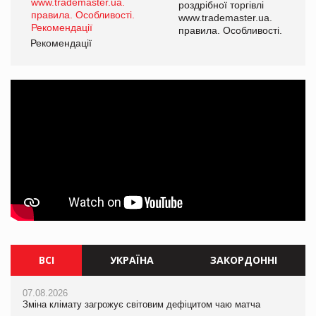
роздрібної торгівлі
www.trademaster.ua.
і.
правила. Особливості.
Рекомендації
Ре
ВСІ
УКРАЇНА
ЗАКОРДОННІ
07.08.2026
07.08.2026
07.08.2026
Зміна клімату загрожує світовим дефіцитом чаю матча
Зміна клімату загрожує світовим дефіцитом чаю матча
Зміна клімату загрожує світовим дефіцитом чаю матча