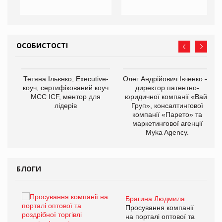
ОСОБИСТОСТІ
,
Тетяна Ільєнко, Executive-
Олег Андрійович Івченко —
ОВ
коуч, сертифікований коуч
директор патентно-
МСС ICF, ментор для
юридичної компанії «Вайз
лідерів
Груп», консалтингової
компанії «Парето» та
маркетингової агенції
Myka Agency.
БЛОГИ
Брагина Людмила
ї
Просування компанії
а
на порталі оптової та