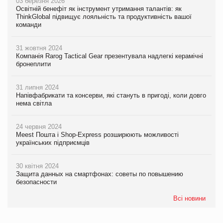
03 березня 2026
Освітній бенефіт як інструмент утримання талантів: як
ThinkGlobal підвищує лояльність та продуктивність вашої
команди
31 жовтня 2024
Компанія Rarog Tactical Gear презентувала надлегкі керамічні
бронеплити
31 липня 2024
Напівфабрикати та консерви, які стануть в пригоді, коли довго
нема світла
24 червня 2024
Meest Пошта і Shop-Express розширюють можливості
українських підприємців
30 квітня 2024
Защита данных на смартфонах: советы по повышению
безопасности
Всі новини