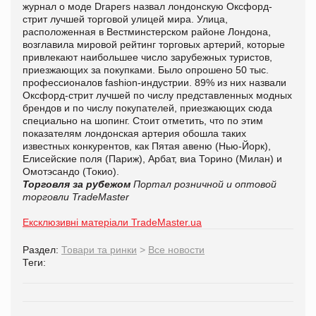
журнал о моде Drapers назвал лондонскую Оксфорд-
стрит лучшей торговой улицей мира.
Улица,
р
асположенная в Вестминстерском районе
Лондона,
возглавила мировой рейтинг торговых артерий, которые
привлекают наибольшее число зарубежных туристов,
приезжающих за покупками.
Б
ыло опрошено 50 тыс.
профессионалов fashion-индустрии. 89% из них назвали
Оксфорд-стрит лучшей по числу представленных модных
брендов и по числу покупателей, приезжающих сюда
специально на шопинг. Стоит отметить, что по этим
показателям лондонская артерия обошла таких
известных конкурентов, как Пятая авеню (Нью-Йорк),
Елисейские поля (Париж), Арбат, виа Торино (Милан) и
Омотэсандо (Токио).
Торговля за рубежом
Портал розничной и оптовой
торговли TradeMaster
Ексклюзивні матеріали TradeMaster.ua
Раздел:
Товари та ринки
>
Все новости
Теги: