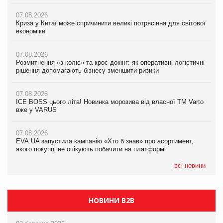
07.08.2026
07.08.2026
07.08.2026
Криза у Китаї може спричинити великі потрясіння для світової
Криза у Китаї може спричинити великі потрясіння для світової
Криза у Китаї може спричинити великі потрясіння для світової
економіки
економіки
економіки
07.08.2026
07.08.2026
07.08.2026
Розмитнення «з коліс» та крос-докінг: як оперативні логістичні
Розмитнення «з коліс» та крос-докінг: як оперативні логістичні
Kraft Heinz скоротила збиток у першому півріччі
рішення допомагають бізнесу зменшити ризики
рішення допомагають бізнесу зменшити ризики
07.08.2026
07.08.2026
07.08.2026
Продажі Hugo Boss впали на 9%
ICE BOSS цього літа! Новинка морозива від власної ТМ Varto
ICE BOSS цього літа! Новинка морозива від власної ТМ Varto
вже у VARUS
вже у VARUS
07.08.2026
Франція заборонила рекламні дзвінки без згоди клієнтів
07.08.2026
07.08.2026
EVA.UA запустила кампанію «Хто б знав» про асортимент,
EVA.UA запустила кампанію «Хто б знав» про асортимент,
якого покупці не очікують побачити на платформі
якого покупці не очікують побачити на платформі
всі новини
НОВИНИ B2B