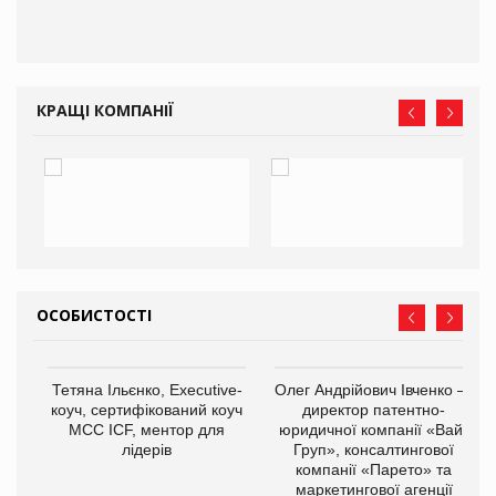
КРАЩІ КОМПАНІЇ
ОСОБИСТОСТІ
,
Тетяна Ільєнко, Executive-
Олег Андрійович Івченко —
ОВ
коуч, сертифікований коуч
директор патентно-
МСС ICF, ментор для
юридичної компанії «Вайз
лідерів
Груп», консалтингової
компанії «Парето» та
маркетингової агенції