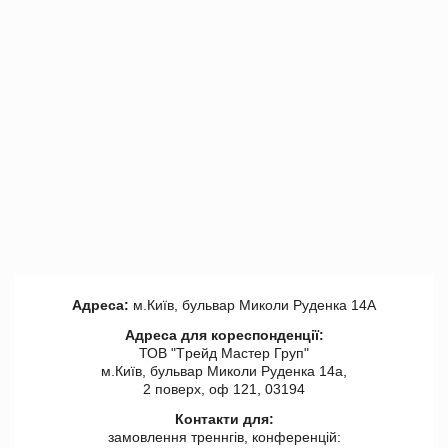
Адреса:
м.Київ, бульвар Миколи Руденка 14А
Адреса для кореспонденції:
ТОВ "Tрейд Мастер Груп"
м.Київ, бульвар Миколи Руденка 14а,
2 поверх, оф 121, 03194
Контакти для:
замовлення треннгів, конференцій: