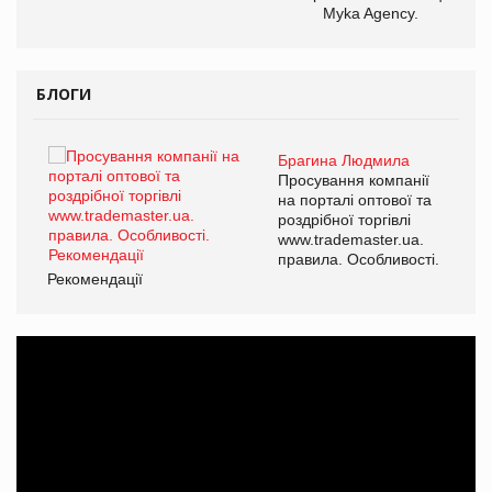
Myka Agency.
БЛОГИ
Брагина Людмила
ї
Просування компанії
а
на порталі оптової та
роздрібної торгівлі
www.trademaster.ua.
і.
правила. Особливості.
Рекомендації
Ре