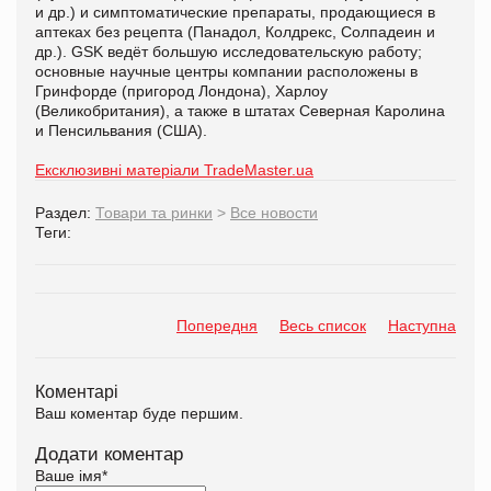
и др.) и симптоматические препараты, продающиеся в
аптеках без рецепта (Панадол, Колдрекс, Солпадеин и
др.). GSK ведёт большую исследовательскую работу;
основные научные центры компании расположены в
Гринфорде (пригород Лондона), Харлоу
(Великобритания), а также в штатах Северная Каролина
и Пенсильвания (США).
Ексклюзивні матеріали TradeMaster.ua
Раздел:
Товари та ринки
>
Все новости
Теги:
Попередня
Весь список
Наступна
Коментарі
Ваш коментар буде першим.
Додати коментар
Ваше імя
*