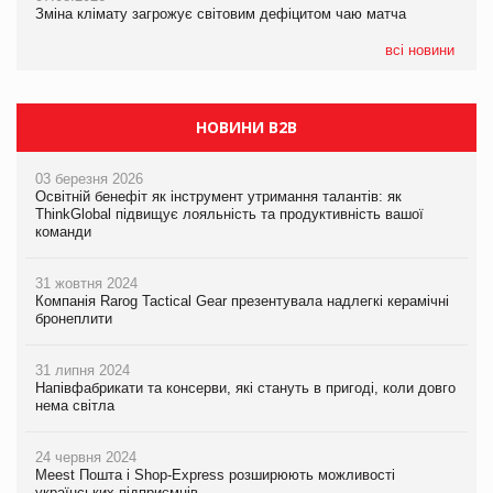
Зміна клімату загрожує світовим дефіцитом чаю матча
Зміна клімату загрожує світовим дефіцитом чаю матча
всі новини
НОВИНИ B2B
03 березня 2026
Освітній бенефіт як інструмент утримання талантів: як
ThinkGlobal підвищує лояльність та продуктивність вашої
команди
31 жовтня 2024
Компанія Rarog Tactical Gear презентувала надлегкі керамічні
бронеплити
31 липня 2024
Напівфабрикати та консерви, які стануть в пригоді, коли довго
нема світла
24 червня 2024
Meest Пошта і Shop-Express розширюють можливості
українських підприємців