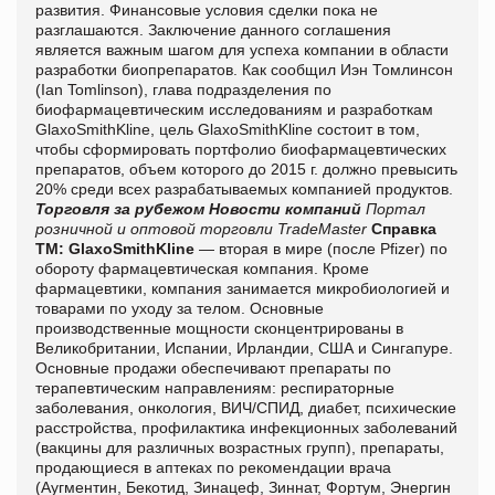
развития. Финансовые условия сделки пока не
разглашаются. Заключение данного соглашения
является важным шагом для успеха компании в области
разработки биопрепаратов. Как сообщил Иэн Томлинсон
(Ian Tomlinson), глава подразделения по
биофармацевтическим исследованиям и разработкам
GlaxoSmithKline, цель GlaxoSmithKline состоит в том,
чтобы сформировать портфолио биофармацевтических
препаратов, объем которого до 2015 г. должно превысить
20% среди всех разрабатываемых компанией продуктов.
Торговля за рубежом
Новости компаний
Портал
розничной и оптовой торговли TradeMaster
Справка
ТМ:
GlaxoSmithKline
— вторая в мире (после Pfizer) по
обороту фармацевтическая компания. Кроме
фармацевтики, компания занимается микробиологией и
товарами по уходу за телом. Основные
производственные мощности сконцентрированы в
Великобритании, Испании, Ирландии, США и Сингапуре.
Основные продажи обеспечивают препараты по
терапевтическим направлениям: респираторные
заболевания, онкология, ВИЧ/СПИД, диабет, психические
расстройства, профилактика инфекционных заболеваний
(вакцины для различных возрастных групп), препараты,
продающиеся в аптеках по рекомендации врача
(Аугментин, Бекотид, Зинацеф, Зиннат, Фортум, Энергин