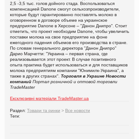
2,5 -3,5 тыс. голов дойного стада. Воспользоваться
компенсацией Danone смогут сельхозпроизводители,
которые будут гарантированно поставлять молоко в
оговоренном в договоре объеме на украинское
предприятие Danone в Херсоне – "Данон Днипро". Стоит
отметить, что проект необходим Danone, чтобы увеличить
поставки молока на свое предприятие на фоне
ежегодного падения объемов его производства в стране.
По словам генерального директора "Данон Днипро"
Дарио Марчетти: "Украина – первая страна, где
реализовывается этот проект. В случае позитивного
опыта практика будет использоваться и для поставщиков
молока предприятиям компании "Юнимилк-Украина", а
также в других странах".
Торговля в Украине
Новости
компаний
Портал розничной и оптовой торговли
TradeMaster
Ексклюзивні матеріали TradeMaster.ua
Раздел:
Товари та ринки
>
Все новости
Теги: