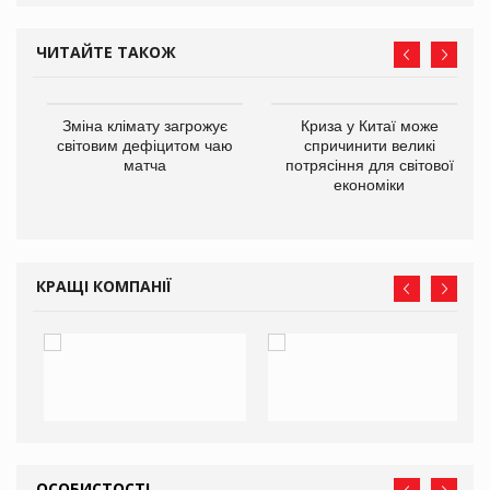
ЧИТАЙТЕ ТАКОЖ
Зміна клімату загрожує
Криза у Китаї може
ne
світовим дефіцитом чаю
спричинити великі
матча
потрясіння для світової
економіки
КРАЩІ КОМПАНІЇ
ОСОБИСТОСТІ