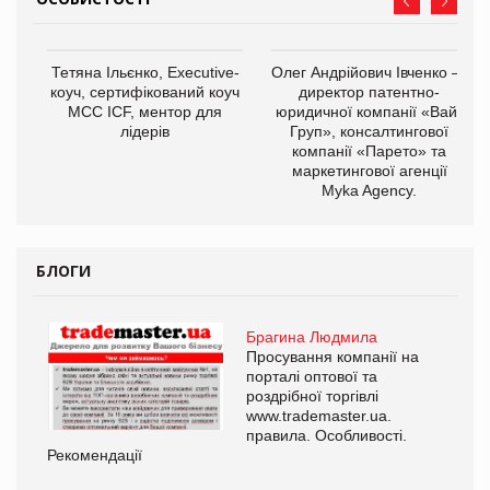
,
Тетяна Ільєнко, Executive-
Олег Андрійович Івченко —
ОВ
коуч, сертифікований коуч
директор патентно-
МСС ICF, ментор для
юридичної компанії «Вайз
лідерів
Груп», консалтингової
компанії «Парето» та
маркетингової агенції
Myka Agency.
БЛОГИ
Брагина Людмила
Просування компанії на
порталі оптової та
роздрібної торгівлі
www.trademaster.ua.
правила. Особливості.
Рекомендації
Ре