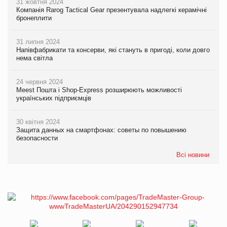
31 жовтня 2024
Компанія Rarog Tactical Gear презентувала надлегкі керамічні
бронеплити
31 липня 2024
Напівфабрикати та консерви, які стануть в пригоді, коли довго
нема світла
24 червня 2024
Meest Пошта і Shop-Express розширюють можливості
українських підприємців
30 квітня 2024
Защита данных на смартфонах: советы по повышению
безопасности
Всі новини