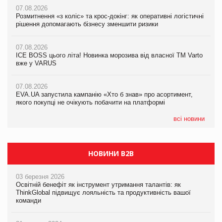
07.08.2026
07.08.2026
07.08.2026
Розмитнення «з коліс» та крос-докінг: як оперативні логістичні
Розмитнення «з коліс» та крос-докінг: як оперативні логістичні
Kraft Heinz скоротила збиток у першому півріччі
рішення допомагають бізнесу зменшити ризики
рішення допомагають бізнесу зменшити ризики
07.08.2026
07.08.2026
07.08.2026
Продажі Hugo Boss впали на 9%
ICE BOSS цього літа! Новинка морозива від власної ТМ Varto
ICE BOSS цього літа! Новинка морозива від власної ТМ Varto
вже у VARUS
вже у VARUS
07.08.2026
Франція заборонила рекламні дзвінки без згоди клієнтів
07.08.2026
07.08.2026
EVA.UA запустила кампанію «Хто б знав» про асортимент,
EVA.UA запустила кампанію «Хто б знав» про асортимент,
якого покупці не очікують побачити на платформі
якого покупці не очікують побачити на платформі
всі новини
НОВИНИ B2B
03 березня 2026
Освітній бенефіт як інструмент утримання талантів: як
ThinkGlobal підвищує лояльність та продуктивність вашої
команди