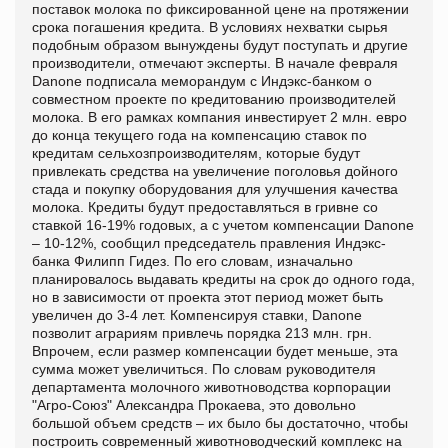
поставок молока по фиксированной цене на протяжении
срока погашения кредита. В условиях нехватки сырья
подобным образом вынуждены будут поступать и другие
производители, отмечают эксперты. В начале февраля
Danone подписала меморандум с Индэкс-банком о
совместном проекте по кредитованию производителей
молока. В его рамках компания инвестирует 2 млн. евро
до конца текущего года на компенсацию ставок по
кредитам сельхозпроизводителям, которые будут
привлекать средства на увеличение поголовья дойного
стада и покупку оборудования для улучшения качества
молока. Кредиты будут предоставляться в гривне со
ставкой 16-19% годовых, а с учетом компенсации Danone
– 10-12%, сообщил председатель правления Индэкс-
банка Филипп Гидез. По его словам, изначально
планировалось выдавать кредиты на срок до одного года,
но в зависимости от проекта этот период может быть
увеличен до 3-4 лет. Компенсируя ставки, Danone
позволит аграриям привлечь порядка 213 млн. грн.
Впрочем, если размер компенсации будет меньше, эта
сумма может увеличиться. По словам руководителя
департамента молочного животноводства корпорации
"Агро-Союз" Александра Прокаева, это довольно
большой объем средств – их было бы достаточно, чтобы
построить современный животноводческий комплекс на