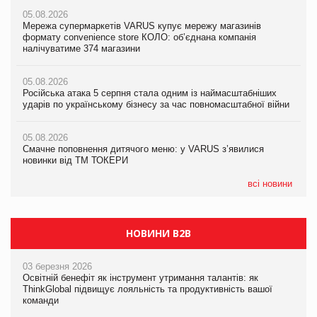
05.08.2026
05.08.2026
05.08.2026
Мережа супермаркетів VARUS купує мережу магазинів
Мережа супермаркетів VARUS купує мережу магазинів
Adidas витратила понад $1 млрд на маркетинг за квартал
формату convenience store КОЛО: об’єднана компанія
формату convenience store КОЛО: об’єднана компанія
налічуватиме 374 магазини
налічуватиме 374 магазини
05.08.2026
Amazon звинуватили у недостовірній рекламі екологічних
05.08.2026
05.08.2026
продуктів
Російська атака 5 серпня стала одним із наймасштабніших
Російська атака 5 серпня стала одним із наймасштабніших
ударів по українському бізнесу за час повномасштабної війни
ударів по українському бізнесу за час повномасштабної війни
05.08.2026
AstraZeneca обговорює найбільшу угоду десятиліття
05.08.2026
05.08.2026
Смачне поповнення дитячого меню: у VARUS з’явилися
Смачне поповнення дитячого меню: у VARUS з’явилися
новинки від ТМ ТОКЕРИ
новинки від ТМ ТОКЕРИ
всі новини
НОВИНИ B2B
03 березня 2026
Освітній бенефіт як інструмент утримання талантів: як
ThinkGlobal підвищує лояльність та продуктивність вашої
команди