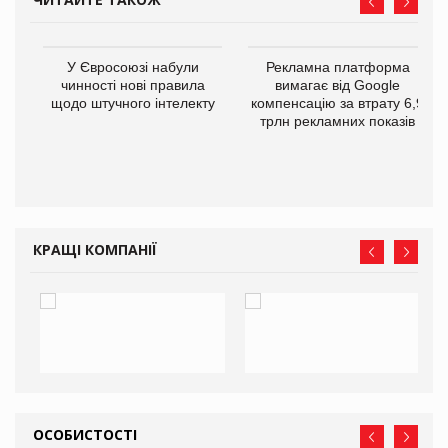
У Євросоюзі набули
Рекламна платформа
го
чинності нові правила
вимагає від Google
щодо штучного інтелекту
компенсацію за втрату 6,9
трлн рекламних показів
КРАЩІ КОМПАНІЇ
ОСОБИСТОСТІ