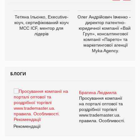
Тетяна Ільєнко, Executive-
Олег Андрійович Івченко —
коуч, сертифікований коуч
директор патентно-
МСС ICF, ментор для
юридичної компанії «Вайз
лідерів
Груп», консалтингової
компанії «Парето» та
маркетингової агенції
,
Myka Agency.
ОВ
БЛОГИ
Брагина Людмила
ї
Просування компанії
а
на порталі оптової та
роздрібної торгівлі
www.trademaster.ua.
і.
правила. Особливості.
Рекомендації
Ре