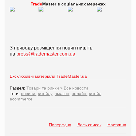
Trade
Master в
соціальних мережах
З приводу розміщення новин пишіть
на
press@trademaster.com.ua
Ексклюзивні матеріали TradeMaster.ua
Раздел:
Товари та ринки
>
Все новости
Теги:
новини ритейлу
,
амазон
,
онлайн ритейл
,
ecommerce
Попередня
Весь список
Наступна