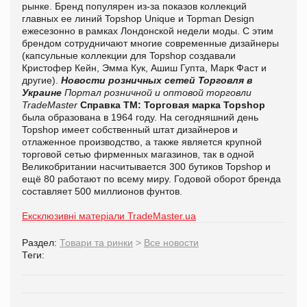
рынке. Бренд популярен из-за показов коллекций
главных ее линий Topshop Unique и Topman Design
ежесезонно в рамках Лондонской недели моды. С этим
брендом сотрудничают многие современные дизайнеры
(капсульные коллекции для Topshop создавали
Кристофер Кейн, Эмма Кук, Ашиш Гупта, Марк Фаст и
другие).
Новости розничных сетей
Торговля в
Украине
Портал розничной и оптовой торговли
TradeMaster
Справка ТМ:
Торговая марка Topshop
была образована в 1964 году. На сегодняшний день
Topshop имеет собственный штат дизайнеров и
отлаженное производство, а также является крупной
торговой сетью фирменных магазинов, так в одной
Великобритании насчитывается 300 бутиков Topshop и
ещё 80 работают по всему миру. Годовой оборот бренда
составляет 500 миллионов фунтов.
Ексклюзивні матеріали TradeMaster.ua
Раздел:
Товари та ринки
>
Все новости
Теги: