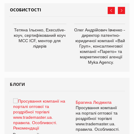
ОСОБИСТОСТІ
,
Тетяна Ільєнко, Executive-
Олег Андрійович Івченко —
ОВ
коуч, сертифікований коуч
директор патентно-
МСС ICF, ментор для
юридичної компанії «Вайз
лідерів
Груп», консалтингової
компанії «Парето» та
маркетингової агенції
Myka Agency.
БЛОГИ
Брагина Людмила
ї
Просування компанії
а
на порталі оптової та
роздрібної торгівлі
www.trademaster.ua.
і.
правила. Особливості.