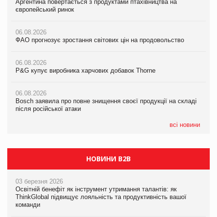
Аргентина повертається з продуктами птахівництва на
Аргентина повертається з продуктами птахівництва на
Аргентина повертається з продуктами птахівництва на
європейський ринок
європейський ринок
європейський ринок
06.08.2026
06.08.2026
06.08.2026
ФАО прогнозує зростання світових цін на продовольство
ФАО прогнозує зростання світових цін на продовольство
ФАО прогнозує зростання світових цін на продовольство
06.08.2026
06.08.2026
06.08.2026
P&G купує виробника харчових добавок Thorne
P&G купує виробника харчових добавок Thorne
P&G купує виробника харчових добавок Thorne
06.08.2026
06.08.2026
06.08.2026
Bosch заявила про повне знищення своєї продукції на складі
Bosch заявила про повне знищення своєї продукції на складі
Bosch заявила про повне знищення своєї продукції на складі
після російської атаки
після російської атаки
після російської атаки
всі новини
НОВИНИ B2B
03 березня 2026
Освітній бенефіт як інструмент утримання талантів: як
ThinkGlobal підвищує лояльність та продуктивність вашої
команди