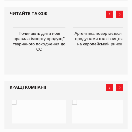
ЧИТАЙТЕ ТАКОЖ
в
Починають діяти нові
Аргентина повертається з
правила імпорту продукції
продуктами птахівництва
тваринного походження до
на європейський ринок
О:
ЄС
КРАЩІ КОМПАНІЇ