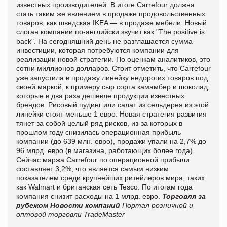
известных производителей. В итоге Carrefour должна
стать таким же явлением в продаже продовольственных
товаров, как шведская IKEA — в продаже мебели. Новый
слоган компании по-английски звучит как "The positive is
back". На сегодняшний день не разглашается сумма
инвестиции, которая потребуются компании для
реализации новой стратегии. По оценкам аналитиков, это
сотни миллионов долларов. Стоит отметить, что Carrefour
уже запустила в продажу линейку недорогих товаров под
своей маркой, к примеру сыр сорта камамбер и шоколад,
которые в два раза дешевле продукции известных
брендов. Рисовый пудинг или салат из сельдерея из этой
линейки стоят меньше 1 евро. Новая стратегия развития
тянет за собой целый ряд рисков, из-за которых в
прошлом году снизилась операционная прибыль
компании (до 639 млн. евро), продажи упали на 2,7% до
96 млрд. евро (в магазина, работающих более года).
Сейчас маржа Carrefour по операционной прибыли
составляет 3,2%, что является самым низким
показателем среди крупнейших ритейлеров мира, таких
как Walmart и британская сеть Tesco. По итогам года
компания снизит расходы на 1 млрд. евро.
Торговля за
рубежом
Новости компаний
Портал розничной и
оптовой торговли TradeMaster