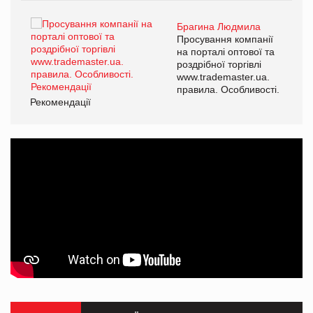
Брагина Людмила
ї
Просування компанії
а
на порталі оптової та
роздрібної торгівлі
www.trademaster.ua.
і.
правила. Особливості.
Рекомендації
Ре