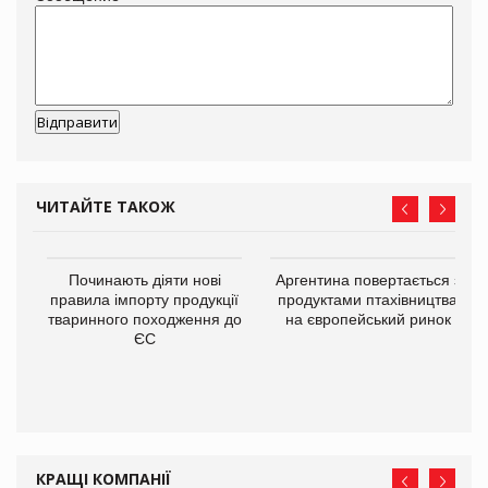
ЧИТАЙТЕ ТАКОЖ
в
Починають діяти нові
Аргентина повертається з
правила імпорту продукції
продуктами птахівництва
тваринного походження до
на європейський ринок
О:
ЄС
КРАЩІ КОМПАНІЇ