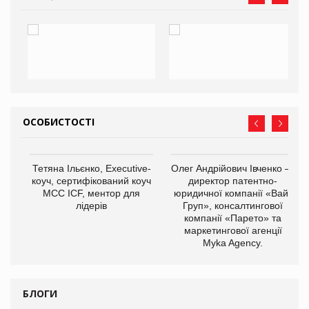
ОСОБИСТОСТІ
,
Тетяна Ільєнко, Executive-
Олег Андрійович Івченко —
ОВ
коуч, сертифікований коуч
директор патентно-
МСС ICF, ментор для
юридичної компанії «Вайз
лідерів
Груп», консалтингової
компанії «Парето» та
маркетингової агенції
Myka Agency.
БЛОГИ