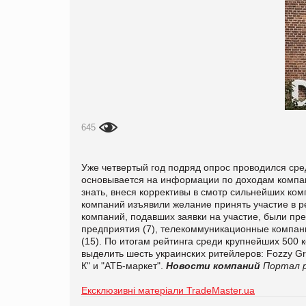
645
Уже четвертый год подряд опрос проводился сре
основывается на информации по доходам компани
знать, внеся коррективы в смотр сильнейших ком
компаний изъявили желание принять участие в р
компаний, подавших заявки на участие, были пр
предприятия (7), телекоммуникационные компани
(15). По итогам рейтинга среди крупнейших 500 
выделить шесть украинских ритейлеров: Fozzy Gr
К" и "АТБ-маркет".
Новости компаний
Портал р
Ексклюзивні матеріали TradeMaster.ua