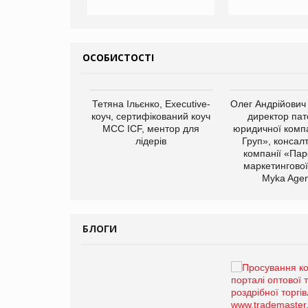
ОСОБИСТОСТІ
арас Ігорович,
Тетяна Ільєнко, Executive-
Олег Андрійович
иробництва ТОВ
коуч, сертифікований коуч
директор пат
Герчак"
МСС ICF, ментор для
юридичної компа
лідерів
Груп», консал
компанії «Пар
маркетингової
Myka Agen
БЛОГИ
Брагина Людмила
Просування компанії на
порталі оптової та
роздрібної торгівлі