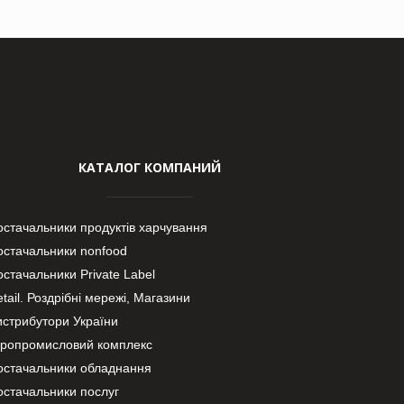
КАТАЛОГ КОМПАНИЙ
остачальники продуктів харчування
остачальники nonfood
стачальники Private Label
tail. Роздрібні мережі, Магазини
истрибутори України
гропромисловий комплекс
остачальники обладнання
остачальники послуг