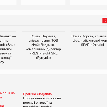
 Івченко —
Роман Наумчев,
Роман Корсак, співвла
ентно-
співзасновник ТОВ
франчайзингової мер
нії «Вайз
«ФейрЛоджикс»,
SPAR в Україні
тингової
комерційний директор
ето» та
FRLG Freight SRL
 агенції
(Румунія)
cy.
Брагина Людмила
Просування компанії на
порталі оптової та
роздрібної торгівлі