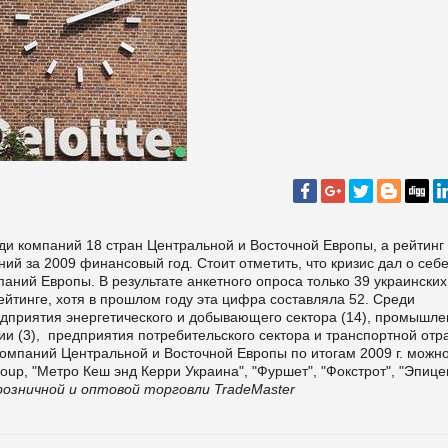
ди компаний 18 стран Центральной и Восточной Европы, а рейтинг
й за 2009 финансовый год. Стоит отметить, что кризис дал о себ
паний Европы. В результате анкетного опроса только 39 украинских
ейтинге, хотя в прошлом году эта цифра составляла 52. Среди
едприятия энергетического и добывающего сектора (14), промышл
и (3), предприятия потребительского сектора и транспортной отр
компаний Центральной и Восточной Европы по итогам 2009 г. можн
oup, "Метро Кеш энд Керри Украина", "Фуршет", "Фокстрот", "Эпице
озничной и оптовой торговли TradeMaster