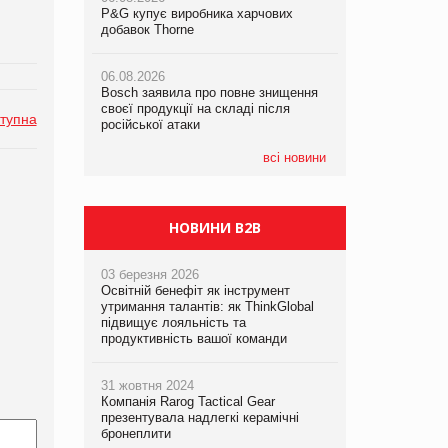
P&G купує виробника харчових
P&G купує виробника харчових
P&G купує виробника харчових
добавок Thorne
добавок Thorne
добавок Thorne
06.08.2026
06.08.2026
06.08.2026
Bosch заявила про повне знищення
Bosch заявила про повне знищення
Bosch заявила про повне знищення
своєї продукції на складі після
своєї продукції на складі після
своєї продукції на складі після
тупна
російської атаки
російської атаки
російської атаки
всі новини
НОВИНИ B2B
03 березня 2026
Освітній бенефіт як інструмент
утримання талантів: як ThinkGlobal
підвищує лояльність та
продуктивність вашої команди
31 жовтня 2024
Компанія Rarog Tactical Gear
презентувала надлегкі керамічні
бронеплити