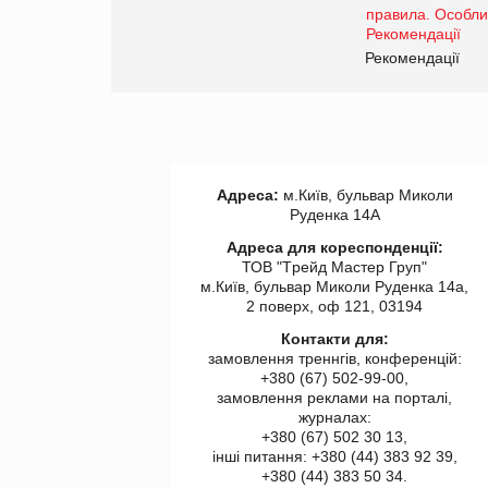
www.trademaster.ua.
правила. Особливості.
ії
Рекомендації
Адреса:
м.Київ, бульвар Миколи
Руденка 14А
Адреса для кореспонденції:
ТОВ "Tрейд Мастер Груп"
м.Київ, бульвар Миколи Руденка 14а,
2 поверх, оф 121, 03194
Контакти для:
замовлення треннгів, конференцій:
+380 (67) 502-99-00,
замовлення реклами на порталі,
журналах:
+380 (67) 502 30 13,
інші питання: +380 (44) 383 92 39,
+380 (44) 383 50 34.