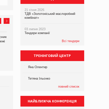
21 січня 2026
ТДВ «Золотоніський маслоробний
комбінат»
03 липня 2023
Тендери компанії
сник
Олексій Логачов-Михайлов
Яна Сараніна, директор
ежі
Файно маркет Директор
Всі тендери
компанії «УкраМарин»
департаменту з
виробництва
ТРЕНІНГОВИЙ ЦЕНТР
Яна Олентир
Тетяна Ільєнко
повний список
Брагина Людмила
Просування компанії на
НАЙБЛИЖЧА КОНФЕРЕНЦІЯ
порталі оптової та
роздрібної торгівлі