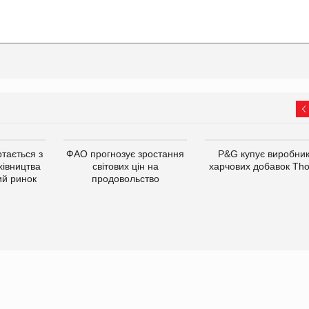
тається з
ФАО прогнозує зростання
P&G купує виробни
хівництва
світових цін на
харчових добавок Th
ий ринок
продовольство