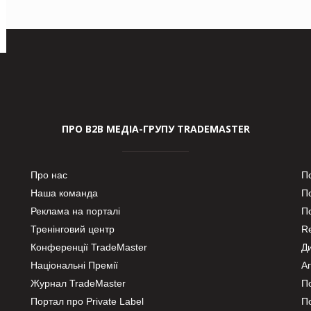
ПРО В2В МЕДІА-ГРУПУ TRADEMASTER
Про нас
П
Наша команда
П
Реклама на порталі
По
Тренінговий центр
Re
Конференції TradeMaster
Д
Національні Премії
А
Журнал TradeMaster
П
Портал про Private Label
П