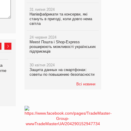
31 липня 2024
Напівфабрикати та консерви, які
стануть в пригоді, коли довго нема
світла
24 червня 2024
Meest Пошта і Shop-Express
розширюють можливості українських
підприємців
ка
Bosch заявила про повне
30 квітня 2024
Смачна новинка для
Защита данных на смартфонах:
orne
знищення своєї продукції
хвостатих: у VARUS
советы по повышению безопасности
на складі після російської
з’явилися паучі Varto Paw
атаки
expert від власної ТМ
Всі новини
Varto!