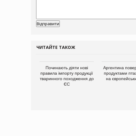
ЧИТАЙТЕ ТАКОЖ
упермаркетів
Починають діяти нові
Аргентина повер
упує мережу
правила імпорту продукції
продуктами пта
нів формату
тваринного походження до
на європейськ
ce store КОЛО:
ЄС
ана компанія
ватиме 374
газини