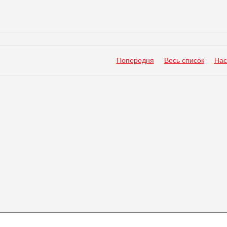
Попередня
Весь список
Нас