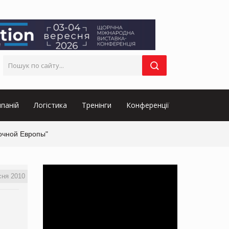
паній
Логістика
Тренінги
Конференції
очной Европы"
сня 2010