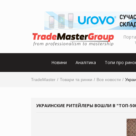
Порта
Новини
Аналітика
Топи про рино
TradeMaster
Товари та ринки
Все новости
Укра
УКРАИНСКИЕ РИТЕЙЛЕРЫ ВОШЛИ В "ТОП-5