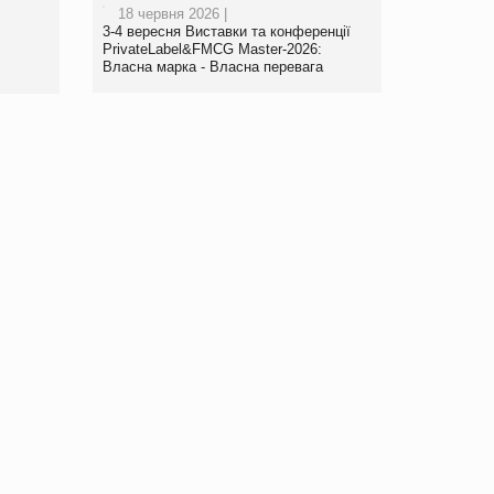
18 червня 2026 |
www.trademaster.ua.
3-4 вересня Виставки та конференції
правила. Особливості.
PrivateLabel&FMCG Master-2026:
Власна марка - Власна перевага