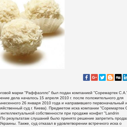
рговой марки "Раффаэлло" был подан компанией "Соремартек С.А.
трение дела началось 15 апреля 2010 г. после положительного для
ынесенного 26 января 2010 года и направившего первоначальный и
яйственный суд г. Киева). Предметом иска компании "Соремартек С
нтеллектуальной собственности при продаже конфет "Landrin
". По результатам слушаний было принято решение запретить прода
 Украины. Также, суд отказал в удовлетворении встречного иска о