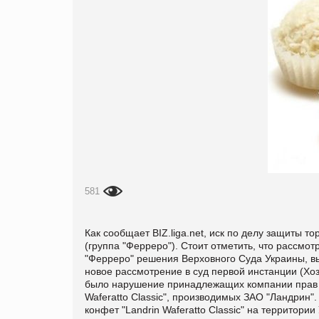
581
Как сообщает BIZ.liga.net,
иск по делу защиты то
(группа "Ферреро"). Стоит отметить, что рассмо
"Ферреро" решения Верховного Суда Украины, в
новое рассмотрение в суд первой инстанции (Хоз
было нарушение принадлежащих компании прав и
Waferatto Classic", производимых ЗАО "Ландрин
конфет "Landrin Waferatto Classic" на территории