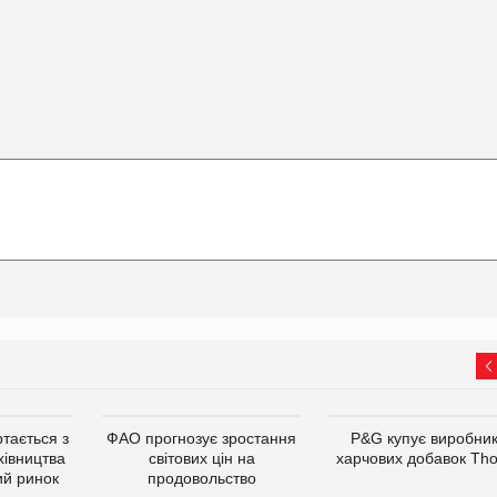
тається з
ФАО прогнозує зростання
P&G купує виробни
хівництва
світових цін на
харчових добавок Th
ий ринок
продовольство