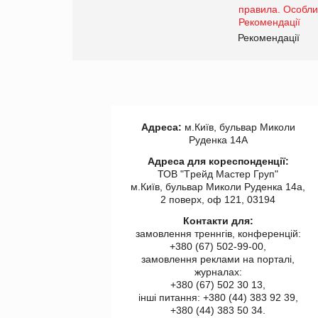
www.trademaster.ua.
правила. Особливості.
ії
Рекомендації
Адреса:
м.Київ, бульвар Миколи
Руденка 14А
Адреса для кореспонденції:
ТОВ "Tрейд Мастер Груп"
м.Київ, бульвар Миколи Руденка 14а,
2 поверх, оф 121, 03194
Контакти для:
замовлення треннгів, конференцій:
+380 (67) 502-99-00,
замовлення реклами на порталі,
журналах:
+380 (67) 502 30 13,
інші питання: +380 (44) 383 92 39,
+380 (44) 383 50 34.