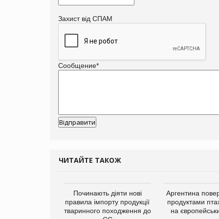
Захист від СПАМ
Сообщение
*
ЧИТАЙТЕ ТАКОЖ
упермаркетів
Починають діяти нові
Аргентина повер
упує мережу
правила імпорту продукції
продуктами пта
нів формату
тваринного походження до
на європейськ