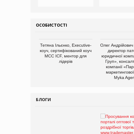
ОСОБИСТОСТІ
арас Ігорович,
Тетяна Ільєнко, Executive-
Олег Андрійович
иробництва ТОВ
коуч, сертифікований коуч
директор пат
Герчак"
МСС ICF, ментор для
юридичної компа
лідерів
Груп», консал
компанії «Пар
маркетингової
Myka Agen
БЛОГИ
Брагина Людмила
Просування компанії на
порталі оптової та
роздрібної торгівлі