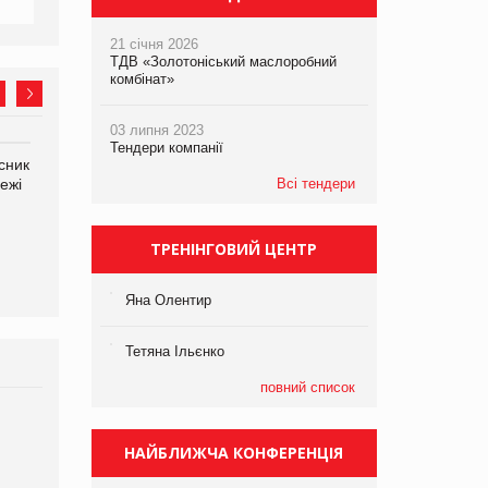
21 січня 2026
ТДВ «Золотоніський маслоробний
комбінат»
03 липня 2023
Тендери компанії
сник
Олексій Логачов-Михайлов
Яна Сараніна, директор
ежі
Файно маркет Директор
Всі тендери
компанії «УкраМарин»
департаменту з
виробництва
ТРЕНІНГОВИЙ ЦЕНТР
Яна Олентир
Тетяна Ільєнко
повний список
Брагина Людмила
Просування компанії на
НАЙБЛИЖЧА КОНФЕРЕНЦІЯ
порталі оптової та
роздрібної торгівлі