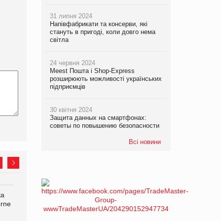
31 липня 2024
Напівфабрикати та консерви, які
стануть в пригоді, коли довго нема
світла
24 червня 2024
Meest Пошта і Shop-Express
розширюють можливості українських
підприємців
30 квітня 2024
Защита данных на смартфонах:
советы по повышению безопасности
Всі новини
ка
Bosch заявила про повне
Смачна новинка для
orne
знищення своєї продукції
хвостатих: у VARUS
на складі після російської
з’явилися паучі Varto Paw