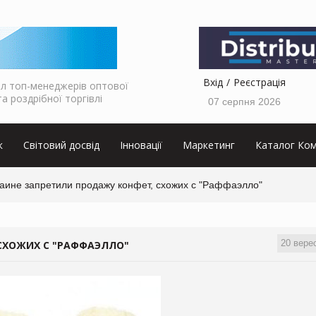
Вхід
Реєстрація
л топ-менеджерів оптової
та роздрібної торгівлі
07 серпня 2026
к
Світовий досвід
Інновації
Маркетинг
Каталог Ком
раине запретили продажу конфет, схожих с "Раффаэлло"
20 вере
 СХОЖИХ С "РАФФАЭЛЛО"