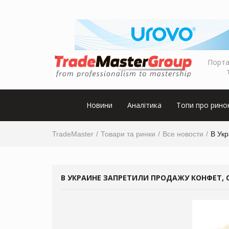
Порта
Новини
Аналітика
Топи про рино
TradeMaster
Товари та ринки
Все новости
В Ук
В УКРАИНЕ ЗАПРЕТИЛИ ПРОДАЖУ КОНФЕТ,