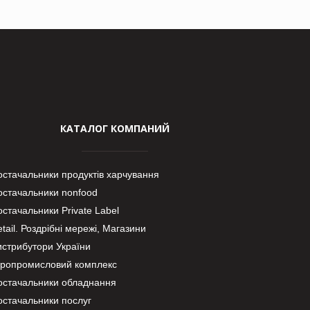
КАТАЛОГ КОМПАНИЙ
остачальники продуктів харчування
остачальники nonfood
стачальники Private Label
tail. Роздрібні мережі, Магазини
истрибутори України
гропромисловий комплекс
остачальники обладнання
остачальники послуг