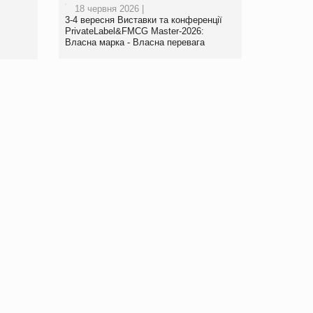
18 червня 2026 |
www.trademaster.ua.
3-4 вересня Виставки та конференції
правила. Особливості.
PrivateLabel&FMCG Master-2026:
Власна марка - Власна перевага