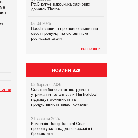
ть
P&G купує виробника харчових
P&G купує виробника харчових
P&G купує виробника харчових
ме.
добавок Thorne
добавок Thorne
добавок Thorne
рин"
т
из
06.08.2026
06.08.2026
06.08.2026
Bosch заявила про повне знищення
Bosch заявила про повне знищення
Bosch заявила про повне знищення
своєї продукції на складі після
своєї продукції на складі після
своєї продукції на складі після
російської атаки
російської атаки
російської атаки
всі новини
НОВИНИ B2B
03 березня 2026
тупна
Освітній бенефіт як інструмент
утримання талантів: як ThinkGlobal
підвищує лояльність та
продуктивність вашої команди
31 жовтня 2024
Компанія Rarog Tactical Gear
презентувала надлегкі керамічні
бронеплити