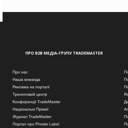
ПРО В2В МЕДІА-ГРУПУ TRADEMASTER
Про нас
П
Наша команда
П
Реклама на порталі
По
Тренінговий центр
Re
Конференції TradeMaster
Д
Національні Премії
А
Журнал TradeMaster
П
Портал про Private Label
П