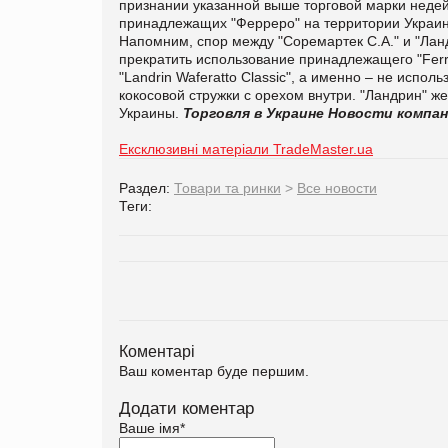
признании указанной выше торговой марки неде
принадлежащих "Ферреро" на территории Украин
Напомним, спор между "Соремартек С.А." и "Ланд
прекратить использование принадлежащего "Ferre
"Landrin Waferatto Classic", а именно – не испо
кокосовой стружки с орехом внутри. "Ландрин" ж
Украины.
Торговля в Украине
Новости компа
Ексклюзивні матеріали TradeMaster.ua
Раздел:
Товари та ринки
>
Все новости
Теги:
Коментарі
Ваш коментар буде першим.
Додати коментар
Ваше імя
*