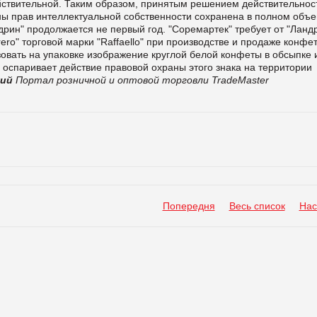
йствительной. Таким образом, принятым решением действительнос
ы прав интеллектуальной собственности сохранена в полном объе
рин" продолжается не первый год. "Соремартек" требует от "Ланд
ro" торговой марки "Raffaello" при производстве и продаже конфе
льзовать на упаковке изображение круглой белой конфеты в обсыпке 
е оспаривает действие правовой охраны этого знака на территории
ний
Портал розничной и оптовой торговли TradeMaster
Попередня
Весь список
Нас