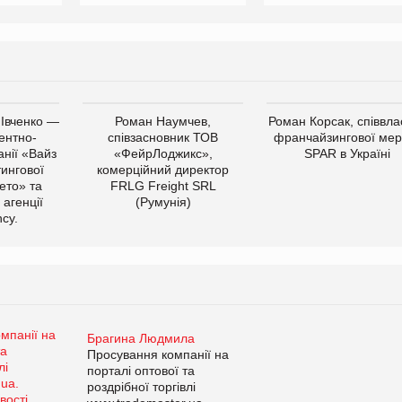
 Івченко —
Роман Наумчев,
Роман Корсак, співвла
ентно-
співзасновник ТОВ
франчайзингової мер
нії «Вайз
«ФейрЛоджикс»,
SPAR в Україні
тингової
комерційний директор
ето» та
FRLG Freight SRL
 агенції
(Румунія)
cy.
Брагина Людмила
Просування компанії на
порталі оптової та
роздрібної торгівлі