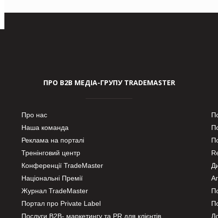
ПРО В2В МЕДІА-ГРУПУ TRADEMASTER
Про нас
П
Наша команда
П
Реклама на порталі
По
Тренінговий центр
Re
Конференції TradeMaster
Д
Національні Премії
А
Журнал TradeMaster
П
Портал про Private Label
П
Послуги В2В- маркетингу та PR для клієнтів
Ло