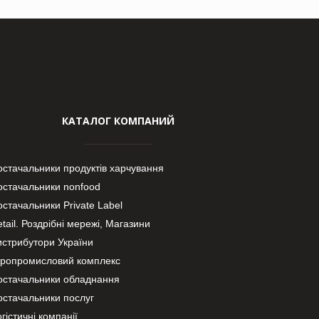
КАТАЛОГ КОМПАНИЙ
остачальники продуктів харчування
остачальники nonfood
стачальники Private Label
tail. Роздрібні мережі, Магазини
истрибутори України
гропромисловий комплекс
остачальники обладнання
остачальники послуг
гістичні компанії