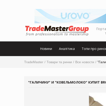
Порта
Новини
Аналітика
Топи про рино
TradeMaster
Товари та ринки
Все новости
"Гали
"ГАЛИЧИНУ" И "КОВЕЛЬМОЛОКО" КУПИТ BR