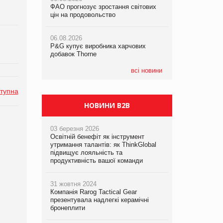
ФАО прогнозує зростання світових
ФАО прогнозує зростання світових
ФАО прогнозує зростання світових
цін на продовольство
цін на продовольство
цін на продовольство
06.08.2026
06.08.2026
06.08.2026
P&G купує виробника харчових
P&G купує виробника харчових
P&G купує виробника харчових
добавок Thorne
добавок Thorne
добавок Thorne
всі новини
тупна
НОВИНИ B2B
03 березня 2026
Освітній бенефіт як інструмент
утримання талантів: як ThinkGlobal
підвищує лояльність та
продуктивність вашої команди
31 жовтня 2024
Компанія Rarog Tactical Gear
презентувала надлегкі керамічні
бронеплити