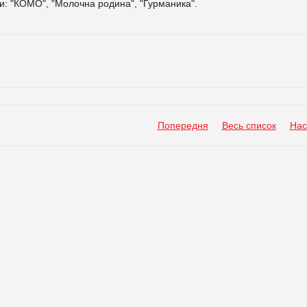
: "КОМО", "Молочна родина", "Гурманика".
Попередня
Весь список
Нас