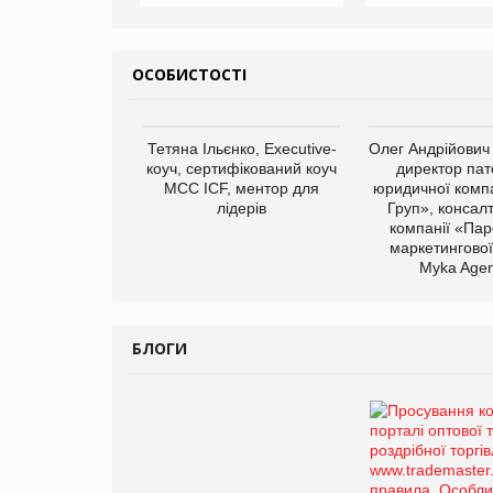
ОСОБИСТОСТІ
Тетяна Ільєнко, Executive-
Олег Андрійович
коуч, сертифікований коуч
директор пат
МСС ICF, ментор для
юридичної компа
лідерів
Груп», консал
компанії «Пар
маркетингової
Myka Agen
БЛОГИ