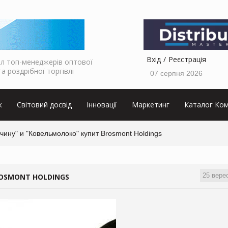
Вхід
Реєстрація
л топ-менеджерів оптової
та роздрібної торгівлі
07 серпня 2026
к
Світовий досвід
Інновації
Маркетинг
Каталог Ком
чину" и "Ковельмолоко" купит Brosmont Holdings
25 вере
OSMONT HOLDINGS