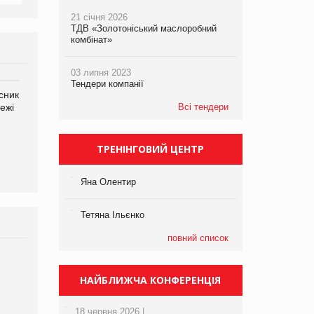
21 січня 2026
ТДВ «Золотоніський маслоробний
комбінат»
03 липня 2023
Тендери компанії
сник
Олексій Логачов-Михайлов
Яна Сараніна, директор
ежі
Файно маркет Директор
компанії «УкраМарин»
Всі тендери
департаменту з
виробництва
ТРЕНІНГОВИЙ ЦЕНТР
Яна Олентир
Тетяна Ільєнко
повний список
НАЙБЛИЖЧА КОНФЕРЕНЦІЯ
18 червня 2026 |