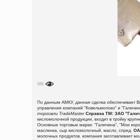
585
По данным АМКУ, данная сделка обеспечивает B
управления компаний "Ковельмолоко" и "Галичин
торговли TradeMaster
Справка ТМ:
ЗАО "Галич
кисломолочной продукции, входит в тройку крупн
Основные торговые марки: "Галичина", "Мои коро
масленка, сыр кисломолочный, масло, спред.
ОА
молочных продуктов. компания заготавливает мо