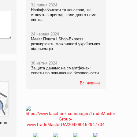
31 липня 2024
Напівфабрикати та консерви, які
стануть в пригоді, коли довго нема
світла
24 червня 2024
Meest Пошта і Shop-Express
розширюють можливості українських
підприємців
30 квітня 2024
Защита данных на смартфонах:
советы по повышению безопасности
Всі новини
ання
P&G купує виробника
Bosch заявила про повне
харчових добавок Thorne
знищення своєї продукції
на складі після російської