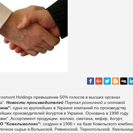
rosmont Holdings превышение 50% голосов в высших органах
а".
Новости производителей
Портал розничной и оптовой
ина":
одна из крупнейших в Украине компаний по производству
ейших производителей йогуртов в Украине. Основана в 1998 году.
вки". Ассортимент продукции: молоко, сметана, кефир, йогурт,
О "Ковельмолоко":
создано в 1996 г. на базе Ковельского комбин
лочное сырье в Волынской, Ривненской, Тернопольской, Хмельницк