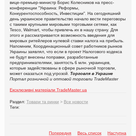
вице-премьер-министр Борис Колесников на пресс-
конференции "Украина: Реформы,
Конкурентоспособность, Инвестиции". На сегодняшний
день украинское правительство начало вести переговоры
с такими крупными мировыми торговыми сетями, как
Tesco, Walmart, чтобы привлечь их в нашу страну. Для
этого и рассматривается возможность введения для
мировых ритейлеров нулевой ставки налога на прибыль.
Напомним, Координационный совет работников рынков
Украины заявлял, что если в проект Налогового кодекса
не будут внесены поправки, разработанные
предпринимателями, занятость 6 млн. украинцев,
которые задействованы в сфере рыночной торговли,
может оказаться под угрозой.
Торговля в Украине
Портал розничной и оптовой торговли TradeMaster
Ексклюзивні матеріали TradeMaster.ua
Раздел:
Товари та ринки
>
Все новости
Теги:
Попередня
Весь список
Наступна