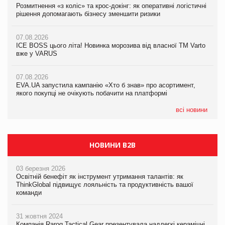
Розмитнення «з коліс» та крос-докінг: як оперативні логістичні
Розмитнення «з коліс» та крос-докінг: як оперативні логістичні
Kraft Heinz скоротила збиток у першому півріччі
рішення допомагають бізнесу зменшити ризики
рішення допомагають бізнесу зменшити ризики
07.08.2026
07.08.2026
07.08.2026
Продажі Hugo Boss впали на 9%
ICE BOSS цього літа! Новинка морозива від власної ТМ Varto
ICE BOSS цього літа! Новинка морозива від власної ТМ Varto
вже у VARUS
вже у VARUS
07.08.2026
Франція заборонила рекламні дзвінки без згоди клієнтів
07.08.2026
07.08.2026
EVA.UA запустила кампанію «Хто б знав» про асортимент,
EVA.UA запустила кампанію «Хто б знав» про асортимент,
якого покупці не очікують побачити на платформі
якого покупці не очікують побачити на платформі
всі новини
НОВИНИ B2B
03 березня 2026
Освітній бенефіт як інструмент утримання талантів: як
ThinkGlobal підвищує лояльність та продуктивність вашої
команди
31 жовтня 2024
Компанія Rarog Tactical Gear презентувала надлегкі керамічні