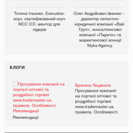
,
Тетяна Ільєнко, Executive-
Олег Андрійович Івченко —
ОВ
коуч, сертифікований коуч
директор патентно-
МСС ICF, ментор для
юридичної компанії «Вайз
лідерів
Груп», консалтингової
компанії «Парето» та
маркетингової агенції
Myka Agency.
БЛОГИ
Брагина Людмила
ї
Просування компанії
а
на порталі оптової та
роздрібної торгівлі
www.trademaster.ua.
і.
правила. Особливості.
Рекомендації
Ре