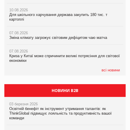
10.08.2026
10.08.2026
07.08.2026
Для шкільного харчування держава закупить 180 тис. т
Для шкільного харчування держава закупить 180 тис. т
Зміна клімату загрожує світовим дефіцитом чаю матча
картоплі
картоплі
07.08.2026
07.08.2026
07.08.2026
Криза у Китаї може спричинити великі потрясіння для світової
Зміна клімату загрожує світовим дефіцитом чаю матча
Зміна клімату загрожує світовим дефіцитом чаю матча
економіки
07.08.2026
07.08.2026
07.08.2026
Криза у Китаї може спричинити великі потрясіння для світової
Криза у Китаї може спричинити великі потрясіння для світової
Kraft Heinz скоротила збиток у першому півріччі
економіки
економіки
всі новини
НОВИНИ B2B
03 березня 2026
Освітній бенефіт як інструмент утримання талантів: як
ThinkGlobal підвищує лояльність та продуктивність вашої
команди