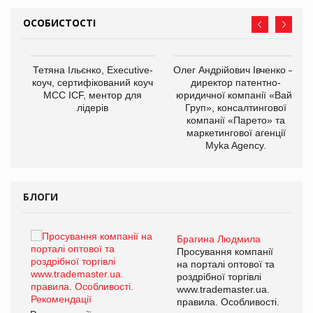
ОСОБИСТОСТІ
,
Тетяна Ільєнко, Executive-
Олег Андрійович Івченко —
ОВ
коуч, сертифікований коуч
директор патентно-
МСС ICF, ментор для
юридичної компанії «Вайз
лідерів
Груп», консалтингової
компанії «Парето» та
маркетингової агенції
Myka Agency.
БЛОГИ
Брагина Людмила
ї
Просування компанії
а
на порталі оптової та
роздрібної торгівлі
www.trademaster.ua.
і.
правила. Особливості.