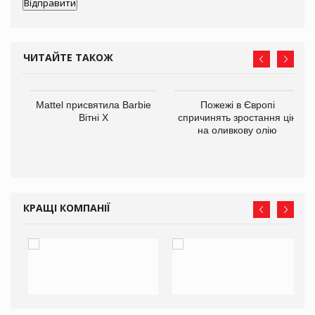
ЧИТАЙТЕ ТАКОЖ
Mattel присвятила Barbie
Пожежі в Європі
ції
Вітні Х
спричинять зростання цін
 до
на оливкову олію
КРАЩІ КОМПАНІЇ