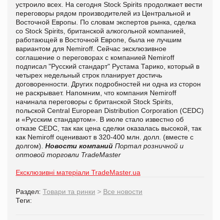
устроило всех. На сегодня Stock Spirits продолжает вести
переговоры рядом производителей из Центральной и
Восточной Европы. По словам экспертов рынка, сделка
со Stock Spirits, британской алкогольной компанией,
работающей в Восточной Европе, была не лучшим
вариантом для Nemiroff. Сейчас эксклюзивное
соглашение о переговорах с компанией Nemiroff
подписал "Русский стандарт" Рустама Тарико, который в
четырех недельный строк планирует достичь
договоренности. Других подробностей ни одна из сторон
не раскрывает. Напомним, что компания Nemiroff
начинала переговоры с британской Stock Spirits,
польской Central European Distribution Corporation (CEDC)
и «Русским стандартом». В июле стало известно об
отказе CEDC, так как цена сделки оказалась высокой, так
как Nemiroff оценивают в 320-400 млн. долл. (вместе с
долгом).
Новости компаний
Портал розничной и
оптовой торговли TradeMaster
Ексклюзивні матеріали TradeMaster.ua
Раздел:
Товари та ринки
>
Все новости
Теги: