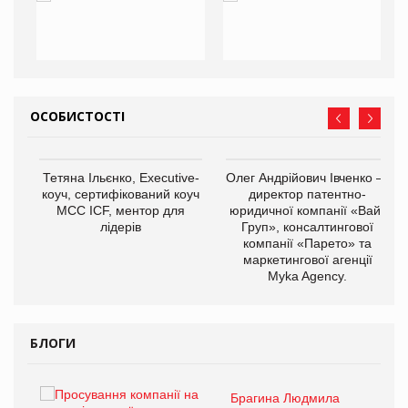
ОСОБИСТОСТІ
,
Тетяна Ільєнко, Executive-
Олег Андрійович Івченко —
ОВ
коуч, сертифікований коуч
директор патентно-
МСС ICF, ментор для
юридичної компанії «Вайз
лідерів
Груп», консалтингової
компанії «Парето» та
маркетингової агенції
Myka Agency.
БЛОГИ
Брагина Людмила