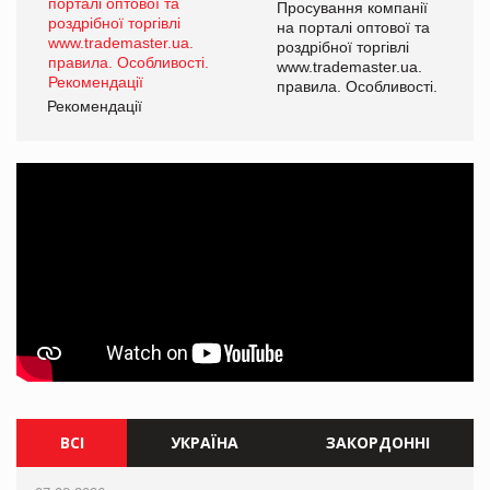
ї
Просування компанії
а
на порталі оптової та
роздрібної торгівлі
www.trademaster.ua.
і.
правила. Особливості.
Рекомендації
Ре
ВСІ
УКРАЇНА
ЗАКОРДОННІ