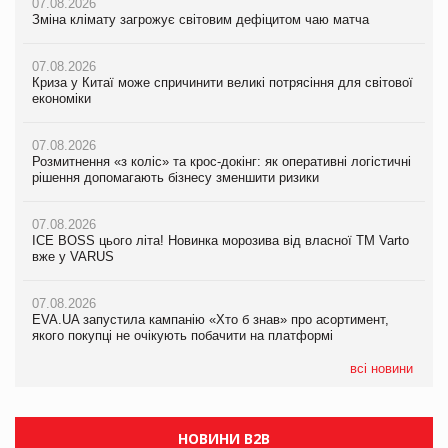
07.08.2026
07.08.2026
07.08.2026
Зміна клімату загрожує світовим дефіцитом чаю матча
Зміна клімату загрожує світовим дефіцитом чаю матча
Зміна клімату загрожує світовим дефіцитом чаю матча
07.08.2026
07.08.2026
07.08.2026
Криза у Китаї може спричинити великі потрясіння для світової
Криза у Китаї може спричинити великі потрясіння для світової
Криза у Китаї може спричинити великі потрясіння для світової
економіки
економіки
економіки
07.08.2026
07.08.2026
07.08.2026
Розмитнення «з коліс» та крос-докінг: як оперативні логістичні
Розмитнення «з коліс» та крос-докінг: як оперативні логістичні
Kraft Heinz скоротила збиток у першому півріччі
рішення допомагають бізнесу зменшити ризики
рішення допомагають бізнесу зменшити ризики
07.08.2026
07.08.2026
07.08.2026
Продажі Hugo Boss впали на 9%
ICE BOSS цього літа! Новинка морозива від власної ТМ Varto
ICE BOSS цього літа! Новинка морозива від власної ТМ Varto
вже у VARUS
вже у VARUS
07.08.2026
Франція заборонила рекламні дзвінки без згоди клієнтів
07.08.2026
07.08.2026
EVA.UA запустила кампанію «Хто б знав» про асортимент,
EVA.UA запустила кампанію «Хто б знав» про асортимент,
якого покупці не очікують побачити на платформі
якого покупці не очікують побачити на платформі
всі новини
НОВИНИ B2B