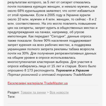
результатам которого, за 5 лет от сигарет отказались
почти половина курящих женщин, и немало мужчин, еще
около 68% курильщиков заявляют, что хотят избавиться
от этой привычки. Если в 2005 году в Украине курили
около 10 млн. мужчин и 4 млн. женщин, то сейчас - 8 и 2
млн. соответственно. На это могло повлиять повышение
цен на сигареты, запрет курить в общественных местах и
предупреждения на пачках, например, об угрозе
импотенции. Как передает "Сегодня", данные опроса
также показали: более 90% населения поддерживает
запрет курения на всех рабочих местах, а поддержка
украинцами полного запрета рекламы табака возросла
почти на 30%. Для получения репрезентативных данных
на общем уровне в опросе использовалась
многоступенчатая кластерная выборка. Для участия в
опросе избирались лица от 15 лет и старше. Всего было
опрошено 8 173 респондента.
Торговля в Украине
Портал розничной и оптовой торговли TradeMaster
Ексклюзивні матеріали TradeMaster.ua
Раздел:
Товари та ринки
>
Все новости
Теги: