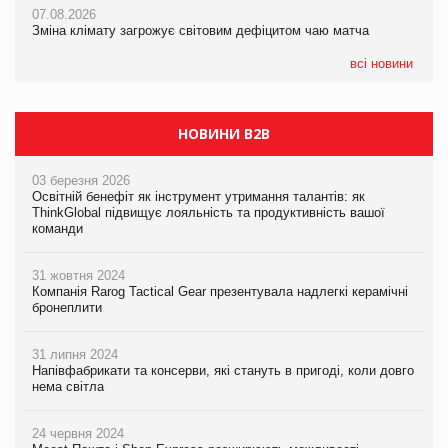
07.08.2026
07.08.2026
Kraft Heinz скоротила збиток у першому півріччі
Зміна клімату загрожує світовим дефіцитом чаю матча
Зміна клімату загрожує світовим дефіцитом чаю матча
всі новини
НОВИНИ B2B
03 березня 2026
Освітній бенефіт як інструмент утримання талантів: як
ThinkGlobal підвищує лояльність та продуктивність вашої
команди
31 жовтня 2024
Компанія Rarog Tactical Gear презентувала надлегкі керамічні
бронеплити
31 липня 2024
Напівфабрикати та консерви, які стануть в пригоді, коли довго
нема світла
24 червня 2024