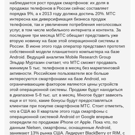
наблюдается рост продаж смартфонов: их доля в
продажах телефонов в России сейчас составляет
порядка 9%, а к 2013 году должна достичь 20%. МТС
интересна как диверсификация бизнеса продаж
телефонов, так и увеличение потребления неголосовых
услуг, в том числе мобильного интернета и контента. За
последние три месяца МТС обещает представить уже
вторую новинку на базе этой операционной системы в
России. В июне этого года оператор представил прототип
собственной модели планшетного компьютера на базе
Android. Ведущий аналитик Mobile Research Group
Эльдар Муртазин считает, что МТС сможет продавать
минимум 5 тыс. телефонов в месяц без маркетинговой
активности. Российские пользователи все больше
интересуются смартфонами на базе Android, но
ограничивающим фактором являются цены устройств
этой операционной системы. Продажи будут находиться
в диапазоне 5-8 тыс. шт. в месяц. Многое будет зависеть
еще и от того, какие бонусы будут предоставляться
клиентам при покупке смартфонов МТС. Стоит отметить,
что в США во II квартале этого года смартфоны с
операционной системой Android от Google впервые
опередили по продажам iPhone от Apple. Пока что, по
данным Nielsen, смартфоны, оснащенные Android,
занимают 13% рынка США. Лидирует BlackBerry от RIM, с