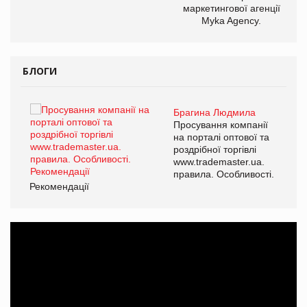
маркетингової агенції
Myka Agency.
БЛОГИ
Брагина Людмила
ї
Просування компанії
а
на порталі оптової та
роздрібної торгівлі
www.trademaster.ua.
і.
правила. Особливості.
Рекомендації
Ре