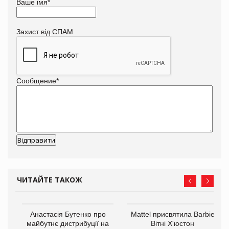
Ваше імя
*
Захист від СПАМ
Сообщение
*
ЧИТАЙТЕ ТАКОЖ
Анастасія Бутенко про
Mattel присвятила Barbie
оди
майбутнє дистрибуції на
Вітні Х'юстон