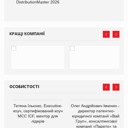
DistributionMaster 2026
КРАЩІ КОМПАНІЇ
ОСОБИСТОСТІ
,
Тетяна Ільєнко, Executive-
Олег Андрійович Івченко —
ОВ
коуч, сертифікований коуч
директор патентно-
МСС ICF, ментор для
юридичної компанії «Вайз
лідерів
Груп», консалтингової
компанії «Парето» та