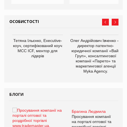
ОСОБИСТОСТІ
,
Тетяна Ільєнко, Executive-
Олег Андрійович Івченко —
ОВ
коуч, сертифікований коуч
директор патентно-
МСС ICF, ментор для
юридичної компанії «Вайз
лідерів
Груп», консалтингової
компанії «Парето» та
маркетингової агенції
Myka Agency.
БЛОГИ
Брагина Людмила
ї
Просування компанії
а
на порталі оптової та
роздрібної торгівлі