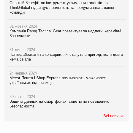
Освітній бенефіт як інструмент утримання талантів: як
ThinkGlobal підвищує лояльність та продуктивність вашої
команди
31 жовтня 2024
Компанія Rarog Tactical Gear презентувала надлегкі керамічні
бронеплити
31 липня 2024
Напівфабрикати та консерви, які стануть в пригоді, коли довго
нема світла
24 червня 2024
Meest Пошта і Shop-Express розширюють можливості
українських підприємців
30 квітня 2024
Защита данных на смартфонах: советы по повышению
безопасности
Всі новини