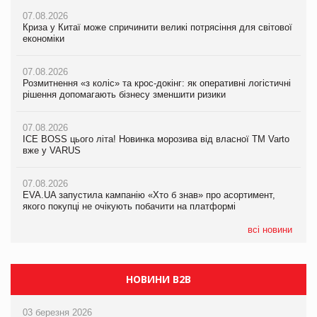
07.08.2026
07.08.2026
07.08.2026
Криза у Китаї може спричинити великі потрясіння для світової
Криза у Китаї може спричинити великі потрясіння для світової
Криза у Китаї може спричинити великі потрясіння для світової
економіки
економіки
економіки
07.08.2026
07.08.2026
07.08.2026
Розмитнення «з коліс» та крос-докінг: як оперативні логістичні
Розмитнення «з коліс» та крос-докінг: як оперативні логістичні
Kraft Heinz скоротила збиток у першому півріччі
рішення допомагають бізнесу зменшити ризики
рішення допомагають бізнесу зменшити ризики
07.08.2026
07.08.2026
07.08.2026
Продажі Hugo Boss впали на 9%
ICE BOSS цього літа! Новинка морозива від власної ТМ Varto
ICE BOSS цього літа! Новинка морозива від власної ТМ Varto
вже у VARUS
вже у VARUS
07.08.2026
Франція заборонила рекламні дзвінки без згоди клієнтів
07.08.2026
07.08.2026
EVA.UA запустила кампанію «Хто б знав» про асортимент,
EVA.UA запустила кампанію «Хто б знав» про асортимент,
якого покупці не очікують побачити на платформі
якого покупці не очікують побачити на платформі
всі новини
НОВИНИ B2B
03 березня 2026