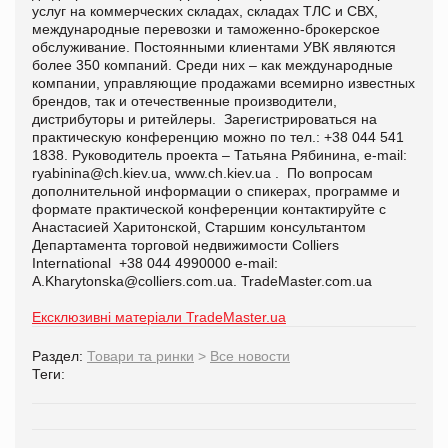
услуг на коммерческих складах, складах ТЛС и СВХ,
международные перевозки и таможенно-брокерское
обслуживание. Постоянными клиентами УВК являются
более 350 компаний. Среди них – как международные
компании, управляющие продажами всемирно известных
брендов, так и отечественные производители,
дистрибуторы и ритейлеры. Зарегистрироваться на
практическую конференцию можно по тел.: +38 044 541
1838. Руководитель проекта – Татьяна Рябинина, e-mail:
ryabinina@ch.kiev.ua, www.ch.kiev.ua . По вопросам
дополнительной информации о спикерах, программе и
формате практической конференции контактируйте с
Анастасией Харитонской, Старшим консультантом
Департамента торговой недвижимости Colliers
International +38 044 4990000 e-mail:
A.Kharytonska@colliers.com.ua. TradeMaster.com.ua
Ексклюзивні матеріали TradeMaster.ua
Раздел:
Товари та ринки
>
Все новости
Теги: