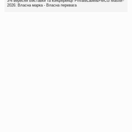
3-4 вересня Виставки та конференції PrivateLabel&FMCG Master-
2026: Власна марка - Власна перевага