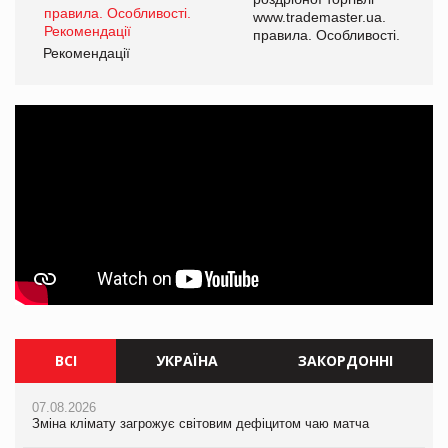
www.trademaster.ua.
і.
правила. Особливості.
Рекомендації
Ре
ВСІ
УКРАЇНА
ЗАКОРДОННІ
07.08.2026
07.08.2026
07.08.2026
Зміна клімату загрожує світовим дефіцитом чаю матча
Зміна клімату загрожує світовим дефіцитом чаю матча
Зміна клімату загрожує світовим дефіцитом чаю матча