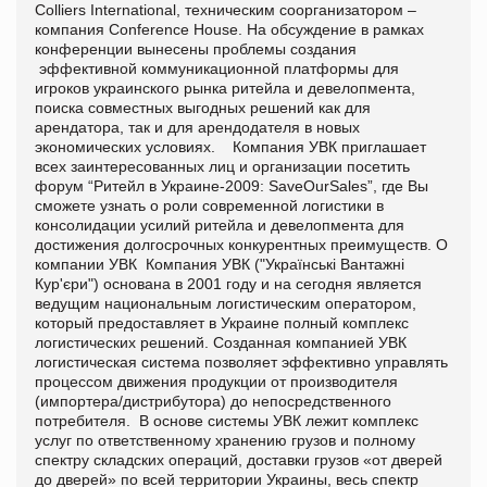
Colliers International, техническим соорганизатором –
компания Conference House. На обсуждение в рамках
конференции вынесены проблемы создания
эффективной коммуникационной платформы для
игроков украинского рынка ритейла и девелопмента,
поиска совместных выгодных решений как для
арендатора, так и для арендодателя в новых
экономических условиях. Компания УВК приглашает
всех заинтересованных лиц и организации посетить
форум “Ритейл в Украине-2009: SaveOurSales”, где Вы
сможете узнать о роли современной логистики в
консолидации усилий ритейла и девелопмента для
достижения долгосрочных конкурентных преимуществ. О
компании УВК Компания УВК ("Українські Вантажні
Кур'єри") основана в 2001 году и на сегодня является
ведущим национальным логистическим оператором,
который предоставляет в Украине полный комплекс
логистических решений. Созданная компанией УВК
логистическая система позволяет эффективно управлять
процессом движения продукции от производителя
(импортера/дистрибутора) до непосредственного
потребителя. В основе системы УВК лежит комплекс
услуг по ответственному хранению грузов и полному
спектру складских операций, доставки грузов «от дверей
до дверей» по всей территории Украины, весь спектр