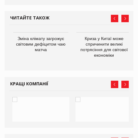
ЧИТАЙТЕ ТАКОЖ
Зміна клімату загрожує
Криза у Китаї може
ne
світовим дефіцитом чаю
спричинити великі
матча
потрясіння для світової
економіки
КРАЩІ КОМПАНІЇ