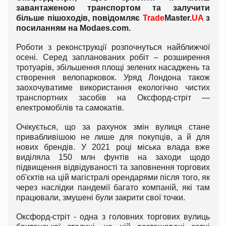
завантаженою транспортом та залучити
більше пішоходів, повідомляє
Trade
Master.
UA
з
посиланням на Modaes.com.
Роботи з реконструкції розпочнуться найближчої
осені. Серед запланованих робіт – розширення
тротуарів, збільшення площі зелених насаджень та
створення велопарковок. Уряд Лондона також
заохочуватиме використання екологічно чистих
транспортних засобів на Оксфорд-стріт —
електромобілів та самокатів.
Очікується, що за рахунок змін вулиця стане
привабливішою не лише для покупців, а й для
нових брендів. У 2021 році міська влада вже
виділяла 150 млн фунтів на заходи щодо
підвищення відвідуваності та заповнення торгових
об'єктів на цій магістралі орендарями після того, як
через наслідки пандемії багато компаній, які там
працювали, змушені були закрити свої точки.
Оксфорд-стріт - одна з головних торгових вулиць