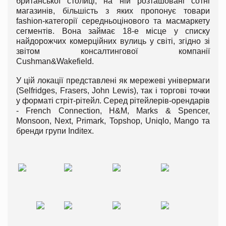
британської столиці, на ній розташовані сотні
магазинів, більшість з яких пропонує товари
fashion-категорії середньоцінового та масмаркету
сегментів. Вона займає 18-е місце у списку
найдорожчих комерційних вулиць у світі, згідно зі
звітом консалтингової компанії
Cushman&Wakefield.
У цій локації представлені як мережеві універмаги
(Selfridges, Frasers, John Lewis), так і торгові точки
у форматі стріт-рітейл. Серед рітейлерів-орендарів
- French Connection, H&M, Marks & Spencer,
Monsoon, Next, Primark, Topshop, Uniqlo, Mango та
бренди групи Inditex.