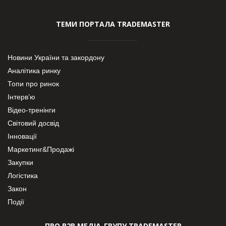
ТЕМИ ПОРТАЛА TRADEMASTER
Новини України та закордону
Аналітика ринку
Топи про ринок
Інтерв’ю
Відео-тренінги
Світовий досвід
Інновації
Маркетинг&Продажі
Закупки
Логістика
Закон
Події
ПРО В2В МЕДІА-ГРУПУ TRADEMASTER