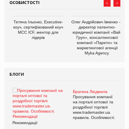
ОСОБИСТОСТІ
,
Тетяна Ільєнко, Executive-
Олег Андрійович Івченко —
ОВ
коуч, сертифікований коуч
директор патентно-
МСС ICF, ментор для
юридичної компанії «Вайз
лідерів
Груп», консалтингової
компанії «Парето» та
маркетингової агенції
Myka Agency.
БЛОГИ
Брагина Людмила
Просування компанії
на порталі оптової та
роздрібної торгівлі
www.trademaster.ua.
правила. Особливості.
Рекомендації
Ре