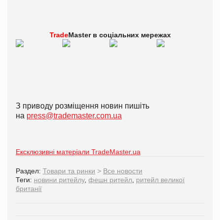
Trade
Master в
соціальних мережах
З приводу розміщення новин пишіть
на
press@trademaster.com.ua
Ексклюзивні матеріали TradeMaster.ua
Раздел:
Товари та ринки
>
Все новости
Теги:
новини ритейлу
,
фешн ритейл
,
ритейл великої
британії