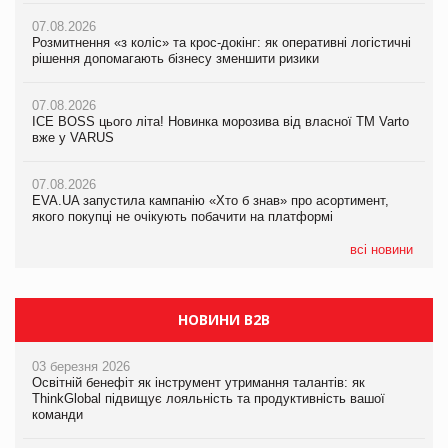
07.08.2026
07.08.2026
07.08.2026
Розмитнення «з коліс» та крос-докінг: як оперативні логістичні
Розмитнення «з коліс» та крос-докінг: як оперативні логістичні
Kraft Heinz скоротила збиток у першому півріччі
рішення допомагають бізнесу зменшити ризики
рішення допомагають бізнесу зменшити ризики
07.08.2026
07.08.2026
07.08.2026
Продажі Hugo Boss впали на 9%
ICE BOSS цього літа! Новинка морозива від власної ТМ Varto
ICE BOSS цього літа! Новинка морозива від власної ТМ Varto
вже у VARUS
вже у VARUS
07.08.2026
Франція заборонила рекламні дзвінки без згоди клієнтів
07.08.2026
07.08.2026
EVA.UA запустила кампанію «Хто б знав» про асортимент,
EVA.UA запустила кампанію «Хто б знав» про асортимент,
якого покупці не очікують побачити на платформі
якого покупці не очікують побачити на платформі
всі новини
НОВИНИ B2B
03 березня 2026
Освітній бенефіт як інструмент утримання талантів: як
ThinkGlobal підвищує лояльність та продуктивність вашої
команди