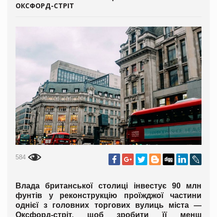
ОКСФОРД-СТРІТ
584
Влада британської столиці інвестує 90 млн
фунтів у реконструкцію проїжджої частини
однієї з головних торгових вулиць міста —
Оксфорд-стріт, щоб зробити її менш