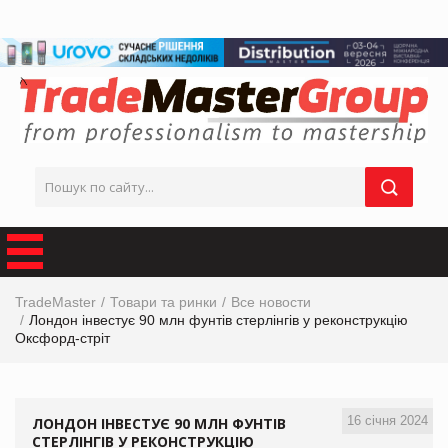
TradeMaster
Товари та ринки
Все новости
Лондон інвестує 90 млн фунтів стерлінгів у реконструкцію
Оксфорд-стріт
16 січня 2024
ЛОНДОН ІНВЕСТУЄ 90 МЛН ФУНТІВ
СТЕРЛІНГІВ У РЕКОНСТРУКЦІЮ