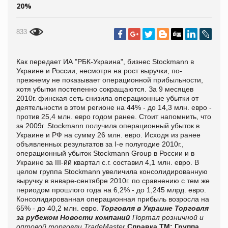
20%
833
Как передает ИА "РБК-Украина", бизнес Stockmann в
Украине и России, несмотря на рост выручки, по-
прежнему не показывает операционной прибыльности,
хотя убытки постепенно сокращаются. За 9 месяцев
2010г. финская сеть снизила операционные убытки от
деятельности в этом регионе на 44% - до 14,3 млн. евро -
против 25,4 млн. евро годом ранее. Стоит напомнить, что
за 2009г. Stockmann получила операционный убыток в
Украине и РФ на сумму 26 млн. евро. Исходя из ранее
объявленных результатов за I-е полугодие 2010г.,
операционный убыток Stockmann Group в России и в
Украине за III-йй квартал с.г. составил 4,1 млн. евро. В
целом группа Stockmann увеличила консолидированную
выручку в январе-сентябре 2010г. по сравнению с тем же
периодом прошлого года на 6,2% - до 1,245 млрд. евро.
Консолидированная операционная прибыль возросла на
65% - до 40,2 млн. евро.
Торговля в Украине
Торговля
за рубежом
Новости компаний
Портал розничной и
оптовой торговли TradeMaster
Справка ТМ:
Группа