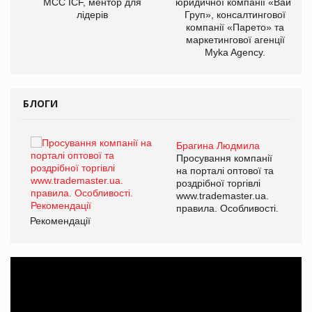
МСС ICF, ментор для
юридичної компанії «Вайз
лідерів
Груп», консалтингової
компанії «Парето» та
маркетингової агенції
Myka Agency.
БЛОГИ
Брагина Людмила
ї
Просування компанії
а
на порталі оптової та
роздрібної торгівлі
www.trademaster.ua.
і.
правила. Особливості.
Рекомендації
Ре