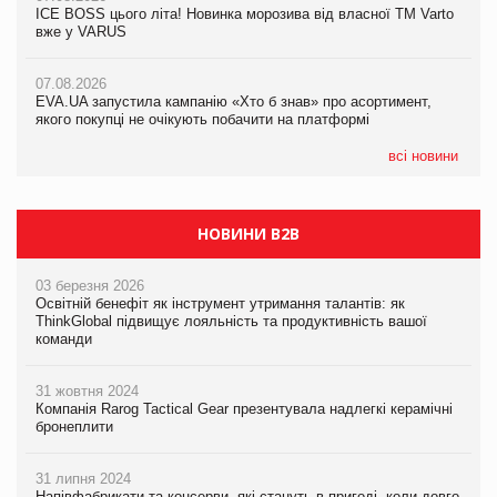
ICE BOSS цього літа! Новинка морозива від власної ТМ Varto
ICE BOSS цього літа! Новинка морозива від власної ТМ Varto
вже у VARUS
вже у VARUS
07.08.2026
Франція заборонила рекламні дзвінки без згоди клієнтів
07.08.2026
07.08.2026
EVA.UA запустила кампанію «Хто б знав» про асортимент,
EVA.UA запустила кампанію «Хто б знав» про асортимент,
якого покупці не очікують побачити на платформі
якого покупці не очікують побачити на платформі
всі новини
НОВИНИ B2B
03 березня 2026
Освітній бенефіт як інструмент утримання талантів: як
ThinkGlobal підвищує лояльність та продуктивність вашої
команди
31 жовтня 2024
Компанія Rarog Tactical Gear презентувала надлегкі керамічні
бронеплити
31 липня 2024
Напівфабрикати та консерви, які стануть в пригоді, коли довго