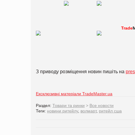
Trade
M
З приводу розміщення новин пишіть на
pre
Ексклюзивні матеріали TradeMaster.ua
Раздел:
Товари та ринки
>
Все новости
Теги:
новини ритейлу
,
волмарт
,
ритейл сша