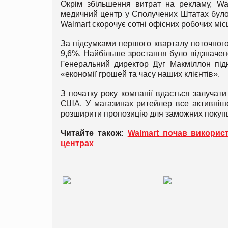
Окрім збільшення витрат на рекламу, Wal
медичний центр у Сполучених Штатах було 
Walmart скорочує сотні офісних робочих міс
За підсумками першого кварталу поточного 
9,6%. Найбільше зростання було відзначено
Генеральний директор Дуг Макміллон підк
«економії грошей та часу наших клієнтів».
З початку року компанії вдається залучати
США. У магазинах ритейлер все активніше 
розширити пропозицію для заможних покупц
Читайте також:
Walmart почав викорис
центрах