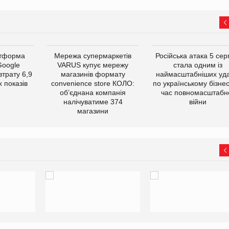
атформа
Мережа супермаркетів
Російська атака 5 се
Google
VARUS купує мережу
стала одним із
втрату 6,9
магазинів формату
наймасштабніших уда
 показів
convenience store КОЛО:
по українському бізнес
об’єднана компанія
час повномасштабн
налічуватиме 374
війни
магазини