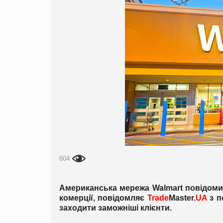
604
Американська мережа Walmart повідомил
комерції, повідомляє
Trade
Master.
UA
з п
заходити заможніші клієнти.