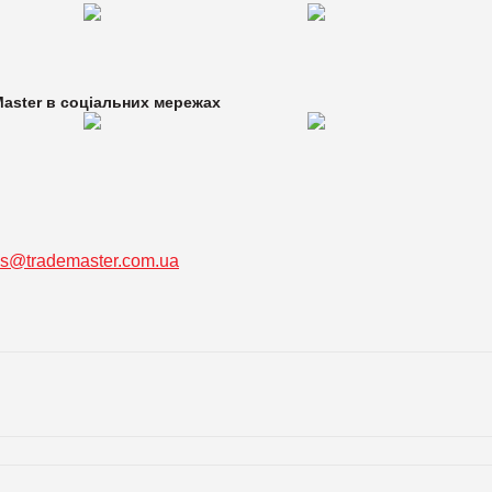
aster в
соціальних мережах
ss@trademaster.com.ua