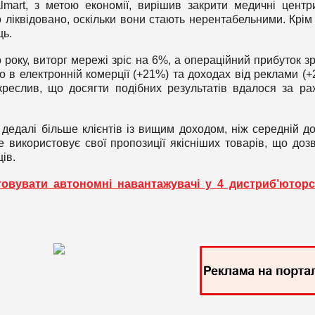
mart, з метою економії, вирішив закрити медичні центр
ліквідовано, оскільки вони стають нерентабельними. Крім 
ць.
року, виторг мережі зріс на 6%, а операційний прибуток зр
 в електронній комерції (+21%) та доходах від реклами (+
реслив, що досягти подібних результатів вдалося за ра
 дедалі більше клієнтів із вищим доходом, ніж середній до
використовує свої пропозиції якісніших товарів, що доз
ів.
товувати автономні навантажувачі у 4 дистриб’ютор