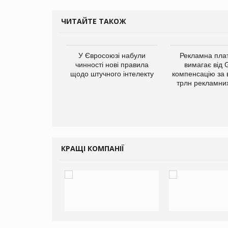
ЧИТАЙТЕ ТАКОЖ
у Зеландію
У Євросоюзі набули
Рекламна пл
22,1% світового
чинності нові правила
вимагає від 
ту молочної
щодо штучного інтелекту
компенсацію за 
одукції
трлн рекламних
КРАЩІ КОМПАНІЇ