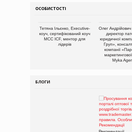
ОСОБИСТОСТІ
арас Ігорович,
Тетяна Ільєнко, Executive-
Олег Андрійович
иробництва ТОВ
коуч, сертифікований коуч
директор пат
Герчак"
МСС ICF, ментор для
юридичної компа
лідерів
Груп», консал
компанії «Пар
маркетингової
Myka Agen
БЛОГИ
Брагина Людмила
Просування компанії на
порталі оптової та
роздрібної торгівлі
www.trademaster.ua.
правила. Особливості.
ії
Рекомендації