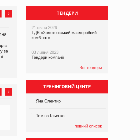
ТЕНДЕРИ
21 січня 2026
ТДВ «Золотоніський маслоробний
рпня
Смачне поповнення
Сергій Лісунов про
комбінат»
дитячого меню: у VARUS
заморожені хлібобулочні
рів
з’явилися новинки від ТМ
вироби на
у за
ТОКЕРИ
PrivateLabel&FMCG Master
03 липня 2023
ої
2026
Тендери компанії
Всі тендери
ТРЕНІНГОВИЙ ЦЕНТР
Яна Олентир
Тетяна Ільєнко
повний список