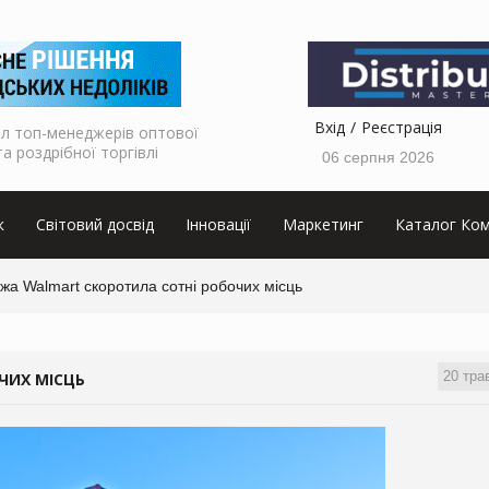
Вхід
Реєстрація
л топ-менеджерів оптової
та роздрібної торгівлі
06 серпня 2026
к
Світовий досвід
Інновації
Маркетинг
Каталог Ком
а Walmart скоротила сотні робочих місць
20 тра
ЧИХ МІСЦЬ