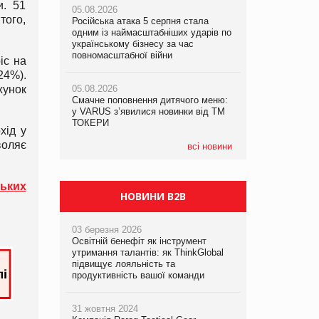
и. 51
05.08.2026
05.08.2026
рекламі екологічних продуктів
того,
Російська атака 5 серпня стала
Російська атака 5 серпня стала
одним із наймасштабніших ударів по
одним із наймасштабніших ударів по
05.08.2026
українському бізнесу за час
українському бізнесу за час
AstraZeneca обговорює найбільшу
повномасштабної війни
повномасштабної війни
іс на
угоду десятиліття
24%).
хунок
05.08.2026
05.08.2026
Смачне поповнення дитячого меню:
Смачне поповнення дитячого меню:
у VARUS з’явилися новинки від ТМ
у VARUS з’явилися новинки від ТМ
ТОКЕРИ
ТОКЕРИ
хід у
воляє
всі новини
ських
НОВИНИ B2B
03 березня 2026
Освітній бенефіт як інструмент
утримання талантів: як ThinkGlobal
підвищує лояльність та
продуктивність вашої команди
31 жовтня 2024