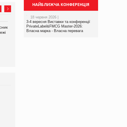
НАЙБЛИЖЧА КОНФЕРЕНЦІЯ
18 червня 2026 |
3-4 вересня Виставки та конференції
PrivateLabel&FMCG Master-2026:
сник
Олексій Логачов-Михайлов
Яна Сараніна, директор
Власна марка - Власна перевага
ежі
Файно маркет Директор
компанії «УкраМарин»
департаменту з
виробництва
Брагина Людмила
Просування компанії на
порталі оптової та
роздрібної торгівлі
www.trademaster.ua.
правила. Особливості.