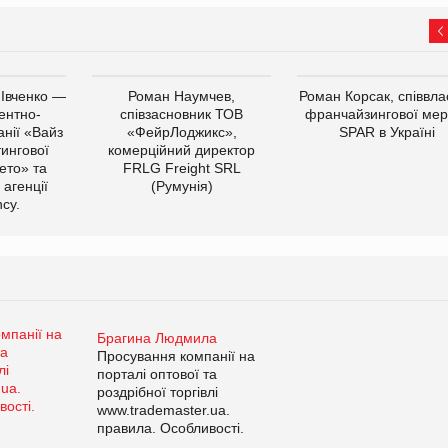
 Івченко —
Роман Наумчев,
Роман Корсак, співвла
ентно-
співзасновник ТОВ
франчайзингової мер
нії «Вайз
«ФейрЛоджикс»,
SPAR в Україні
тингової
комерційний директор
ето» та
FRLG Freight SRL
 агенції
(Румунія)
cy.
Брагина Людмила
Просування компанії на
порталі оптової та
роздрібної торгівлі
www.trademaster.ua.
правила. Особливості.
Рекомендації