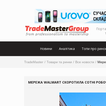
Порта
Новини
Аналітика
Топи про рино
TradeMaster
Товари та ринки
Все новости
Мереж
МЕРЕЖА WALMART СКОРОТИЛА СОТНІ РОБО