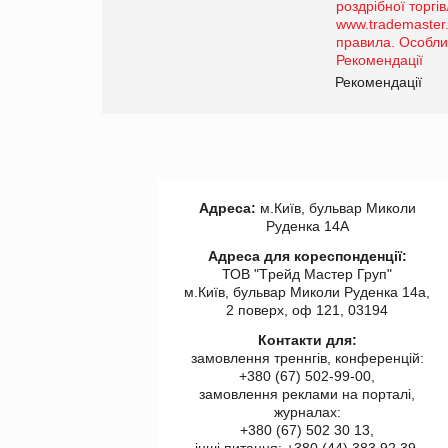
порталі оптової та
роздрібної торгівлі
www.trademaster.ua.
правила. Особливості.
ії
Рекомендації
Адреса:
м.Київ, бульвар Миколи
Руденка 14А
Адреса для кореспонденції:
ТОВ "Tрейд Мастер Груп"
м.Київ, бульвар Миколи Руденка 14а,
2 поверх, оф 121, 03194
Контакти для:
замовлення треннгів, конференцій:
+380 (67) 502-99-00,
замовлення реклами на порталі,
журналах:
+380 (67) 502 30 13,
інші питання: +380 (44) 383 92 39,