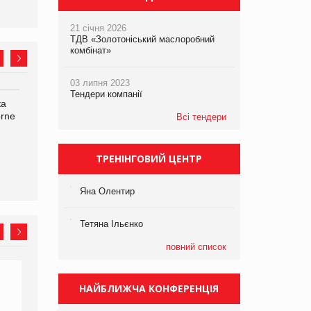
21 січня 2026
ТДВ «Золотоніський маслоробний
комбінат»
03 липня 2023
Тендери компанії
ка
Bosch заявила про повне
Смачна новинка для
orne
знищення своєї продукції
хвостатих: у VARUS
Всі тендери
на складі після російської
з’явилися паучі Varto Paw
атаки
expert від власної ТМ
Varto!
ТРЕНІНГОВИЙ ЦЕНТР
Яна Олентир
Тетяна Ільєнко
повний список
НАЙБЛИЖЧА КОНФЕРЕНЦІЯ