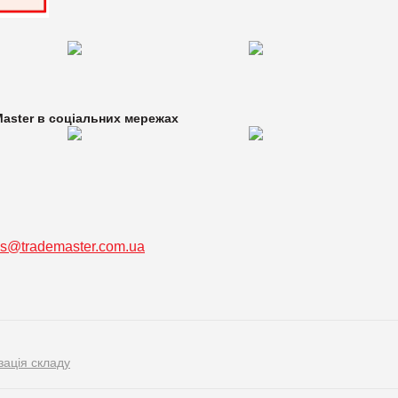
aster в
соціальних мережах
ss@trademaster.com.ua
зація складу