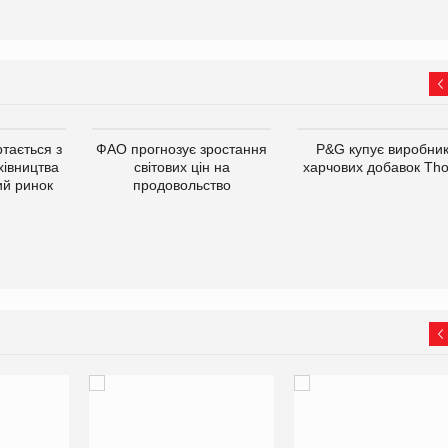
тається з
ФАО прогнозує зростання
P&G купує виробни
хівництва
світових цін на
харчових добавок Th
ий ринок
продовольство