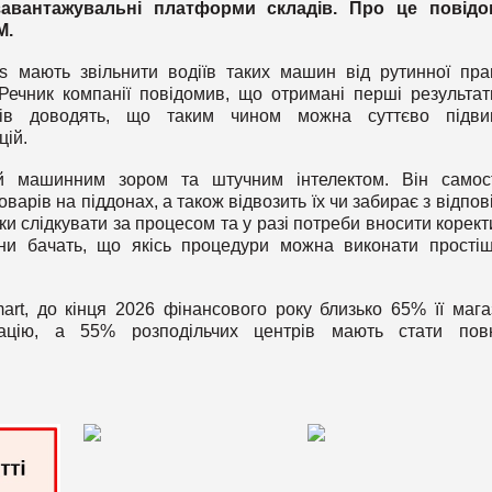
завантажувальні платформи складів. Про це повідо
M
.
s мають звільнити водіїв таких машин від рутинної пра
Речник компанії повідомив, що отримані перші результат
чів доводять, що таким чином можна суттєво підви
цій.
й машинним зором та штучним інтелектом. Він самост
арів на піддонах, а також відвозить їх чи забирає з відпов
и слідкувати за процесом та у разі потреби вносити корект
ни бачать, що якісь процедури можна виконати прості
rt, до кінця 2026 фінансового року близько 65% її мага
зацію, а 55% розподільчих центрів мають стати пов