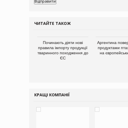
ЧИТАЙТЕ ТАКОЖ
упермаркетів
Починають діяти нові
Аргентина повер
упує мережу
правила імпорту продукції
продуктами пта
нів формату
тваринного походження до
на європейськ
ce store КОЛО:
ЄС
ана компанія
ватиме 374
газини
КРАЩІ КОМПАНІЇ