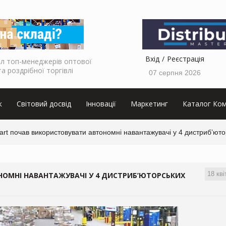
Вхід
Реєстрація
л топ-менеджерів оптової
та роздрібної торгівлі
07 серпня 2026
к
Світовий досвід
Інновації
Маркетинг
Каталог Ком
rt почав використовувати автономні навантажувачі у 4 дистриб’ют
18 кві
ОМНІ НАВАНТАЖУВАЧІ У 4 ДИСТРИБ’ЮТОРСЬКИХ