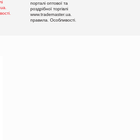
порталі оптової та
роздрібної торгівлі
www.trademaster.ua.
правила. Особливості.
Рекомендації