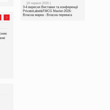
18 червня 2026 |
3-4 вересня Виставки та конференції
PrivateLabel&FMCG Master-2026:
Власна марка - Власна перевага
сник
Яна Сараніна, директор
ежі
компанії «УкраМарин»
Олексій Логачов-Михайлов
Файно маркет Директор
департаменту з
виробництва
Брагина Людмила
Просування компанії на