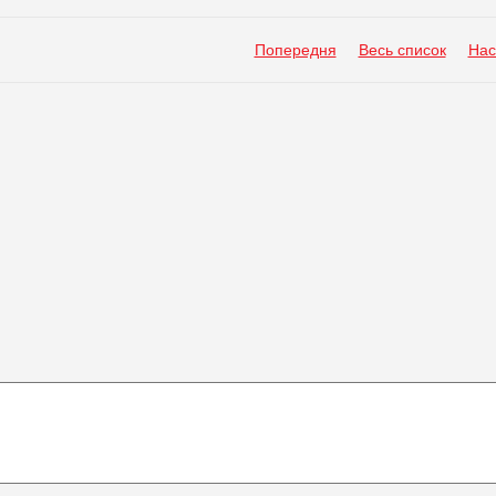
Попередня
Весь список
Нас