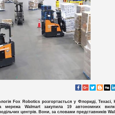
логія Fox Robotics розгортається у Флориді, Техасі,
ва мережа Walmart закупила 19 автономних вилк
одільчих центрів. Вони, за словами представників Wal