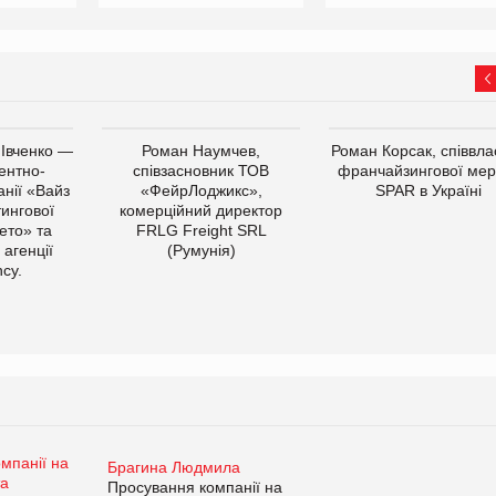
 Івченко —
Роман Наумчев,
Роман Корсак, співвла
ентно-
співзасновник ТОВ
франчайзингової мер
нії «Вайз
«ФейрЛоджикс»,
SPAR в Україні
тингової
комерційний директор
ето» та
FRLG Freight SRL
 агенції
(Румунія)
cy.
Брагина Людмила
Просування компанії на