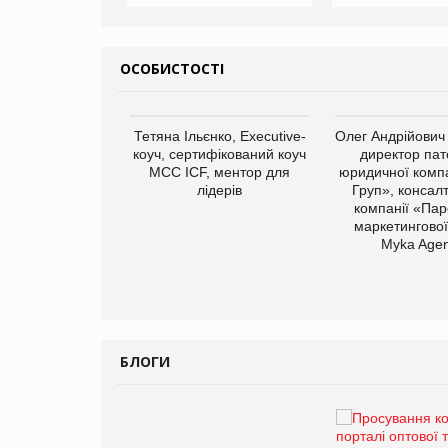
ОСОБИСТОСТІ
Тетяна Ільєнко, Executive-
Олег Андрійович
коуч, сертифікований коуч
директор пат
МСС ICF, ментор для
юридичної компа
лідерів
Груп», консал
компанії «Пар
маркетингової
арас Ігорович,
Myka Agen
иробництва ТОВ
Герчак"
БЛОГИ
Брагина Людмила
Просування компанії на