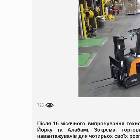
725
Після 16-місячного випробування техно
Йорку та Алабамі. Зокрема, торго
навантажувачів для чотирьох своїх розп