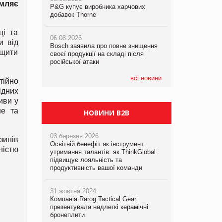
мляє
P&G купує виробника харчових
P&G купує виробника харчових
P&G купує виробника харчових
добавок Thorne
добавок Thorne
добавок Thorne
ці та
06.08.2026
06.08.2026
06.08.2026
и від
Bosch заявила про повне знищення
Bosch заявила про повне знищення
Bosch заявила про повне знищення
щити
своєї продукції на складі після
своєї продукції на складі після
своєї продукції на складі після
російської атаки
російської атаки
російської атаки
всі новини
ійно
ідних
иви у
ше та
НОВИНИ B2B
03 березня 2026
зинів
Освітній бенефіт як інструмент
ністю
утримання талантів: як ThinkGlobal
підвищує лояльність та
продуктивність вашої команди
31 жовтня 2024
Компанія Rarog Tactical Gear
презентувала надлегкі керамічні
бронеплити