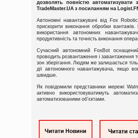
дозволять повністю автоматизувати 
Trade
Master.
UA
з посиланням на
Logist
.
F
Автономні навантажувачі від Fox Robotic
прискорити виконання обробки вантажів. 
використання автономних навантажува
продуктивність та точність виконання опера
Сучасний автономний FoxBot оснащени
проводить розвантаження і завантаження тов
зон зберігання. Людям же залишається тільк
дії автономного навантажувача, якщо во
швидше.
Як повідомили представники мережі Walma
активно використовуватимуть автомати
автоматизованими об’єктами.