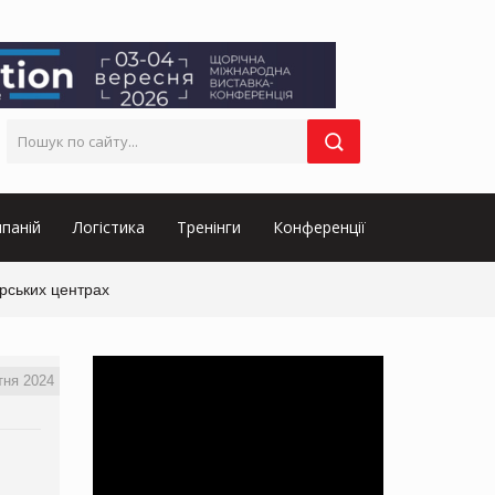
паній
Логістика
Тренінги
Конференції
орських центрах
тня 2024