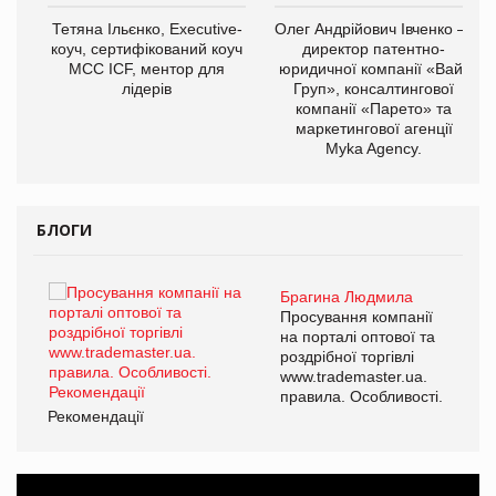
,
Тетяна Ільєнко, Executive-
Олег Андрійович Івченко —
ОВ
коуч, сертифікований коуч
директор патентно-
МСС ICF, ментор для
юридичної компанії «Вайз
лідерів
Груп», консалтингової
компанії «Парето» та
маркетингової агенції
Myka Agency.
БЛОГИ
Брагина Людмила
ї
Просування компанії
а
на порталі оптової та
роздрібної торгівлі
www.trademaster.ua.
і.
правила. Особливості.
Рекомендації
Ре