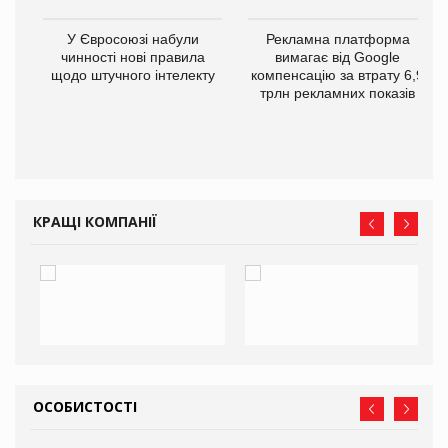
У Євросоюзі набули
Рекламна платформа
го
чинності нові правила
вимагає від Google
щодо штучного інтелекту
компенсацію за втрату 6,9
трлн рекламних показів
КРАЩІ КОМПАНІЇ
ОСОБИСТОСТІ