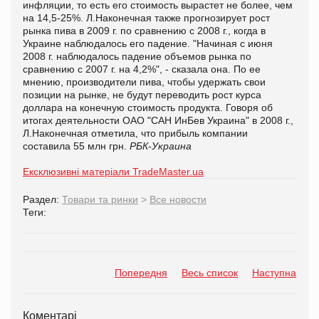
инфляции, то есть его стоимость вырастет не более, чем
на 14,5-25%. Л.Наконечная также прогнозирует рост
рынка пива в 2009 г. по сравнению с 2008 г., когда в
Украине наблюдалось его падение. "Начиная с июня
2008 г. наблюдалось падение объемов рынка по
сравнению с 2007 г. на 4,2%", - сказала она. По ее
мнению, производители пива, чтобы удержать свои
позиции на рынке, не будут переводить рост курса
доллара на конечную стоимость продукта. Говоря об
итогах деятельности ОАО "САН ИнБев Украина" в 2008 г.,
Л.Наконечная отметила, что прибыль компании
составила 55 млн грн.
РБК-Украина
Ексклюзивні матеріали TradeMaster.ua
Раздел:
Товари та ринки
>
Все новости
Теги:
Попередня
Весь список
Наступна
Коментарі