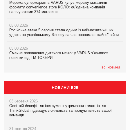
Мережа супермаркетів VARUS купує мережу магазинів
Мережа супермаркетів VARUS купує мережу магазинів
Adidas витратила понад $1 млрд на маркетинг за квартал
формату convenience store КОЛО: об’єднана компанія
формату convenience store КОЛО: об’єднана компанія
налічуватиме 374 магазини
налічуватиме 374 магазини
05.08.2026
Amazon звинуватили у недостовірній рекламі екологічних
05.08.2026
05.08.2026
продуктів
Російська атака 5 серпня стала одним із наймасштабніших
Російська атака 5 серпня стала одним із наймасштабніших
ударів по українському бізнесу за час повномасштабної війни
ударів по українському бізнесу за час повномасштабної війни
05.08.2026
AstraZeneca обговорює найбільшу угоду десятиліття
05.08.2026
05.08.2026
Смачне поповнення дитячого меню: у VARUS з’явилися
Смачне поповнення дитячого меню: у VARUS з’явилися
новинки від ТМ ТОКЕРИ
новинки від ТМ ТОКЕРИ
всі новини
НОВИНИ B2B
03 березня 2026
Освітній бенефіт як інструмент утримання талантів: як
ThinkGlobal підвищує лояльність та продуктивність вашої
команди
31 жовтня 2024