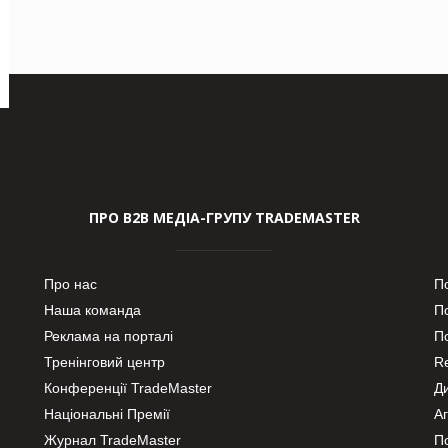
ПРО В2В МЕДІА-ГРУПУ TRADEMASTER
Про нас
П
Наша команда
П
Реклама на порталі
По
Тренінговий центр
Re
Конференції TradeMaster
Д
Національні Премії
А
Журнал TradeMaster
П