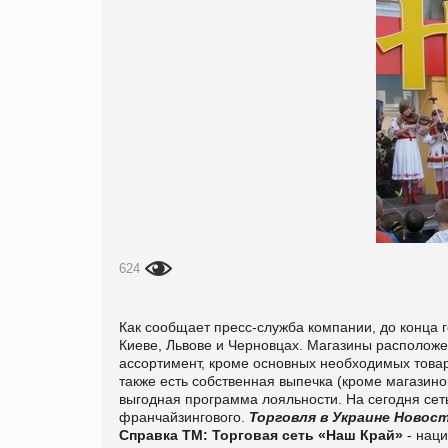
624
Как сообщает пресс-служба ко
мпании, до конца 
Киеве, Львове и Черновцах.
Магазины расположен
ассортимент, кроме основных необходимых товар
также есть собственная выпечка (кроме магазино
выгодная программа лояльности.
На сегодня сеть
франчайзингового
.
Торговля в Украине
Новост
Справка ТМ:
Торговая сеть «Наш Край»
- нац