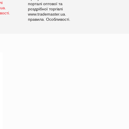
порталі оптової та
роздрібної торгівлі
www.trademaster.ua.
правила. Особливості.
Рекомендації