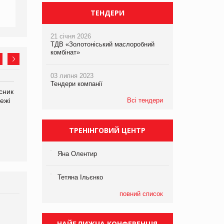
ТЕНДЕРИ
21 січня 2026
ТДВ «Золотоніський маслоробний
комбінат»
03 липня 2023
Тендери компанії
сник
Олексій Логачов-Михайлов
Яна Сараніна, директор
ежі
Файно маркет Директор
Всі тендери
компанії «УкраМарин»
департаменту з
виробництва
ТРЕНІНГОВИЙ ЦЕНТР
Яна Олентир
Тетяна Ільєнко
повний список
Брагина Людмила
Просування компанії на
НАЙБЛИЖЧА КОНФЕРЕНЦІЯ