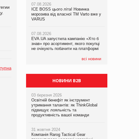
07.08.2026
07.08.2026
тегии
ICE BOSS цього літа! Новинка
ICE BOSS цього літа! Новинка
у.
07.08.2026
морозива від власної ТМ Varto вже у
морозива від власної ТМ Varto вже у
Франція заборонила рекламні дзвінки
VARUS
VARUS
без згоди клієнтів
07.08.2026
07.08.2026
EVA.UA запустила кампанію «Хто б
EVA.UA запустила кампанію «Хто б
знав» про асортимент, якого покупці
знав» про асортимент, якого покупці
не очікують побачити на платформі
не очікують побачити на платформі
всі новини
тупна
НОВИНИ B2B
03 березня 2026
Освітній бенефіт як інструмент
утримання талантів: як ThinkGlobal
підвищує лояльність та
продуктивність вашої команди
31 жовтня 2024
Компанія Rarog Tactical Gear