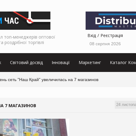
Вхід
Реєстрація
л топ-менеджерів оптової
та роздрібної торгівлі
08 серпня 2026
к
Світовий досвід
Інновації
Маркетинг
Каталог Ком
ень сеть "Наш Край" увеличилась на 7 магазинов
24 листоп
НА 7 МАГАЗИНОВ