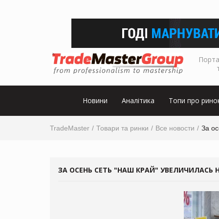
Порта
Новини
Аналітика
Топи про рино
TradeMaster
Товари та ринки
Все новости
За ос
ЗА ОСЕНЬ СЕТЬ "НАШ КРАЙ" УВЕЛИЧИЛАСЬ 