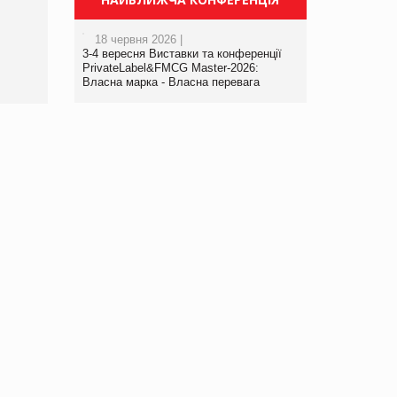
порталі оптової та
роздрібної торгівлі
18 червня 2026 |
www.trademaster.ua.
3-4 вересня Виставки та конференції
правила. Особливості.
PrivateLabel&FMCG Master-2026:
Власна марка - Власна перевага