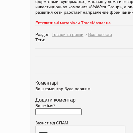
форматами: супермаркет, магазин у дома и эксп
инвестиционная компания «
VolWest
Group
», а о
развития сети
работает
направление франчайзинг
Ексклюзивні матеріали TradeMaster.ua
Раздел:
Товари та ринки
>
Все новости
Теги:
Коментарі
Ваш коментар буде першим.
Додати коментар
Ваше імя
*
Захист від СПАМ