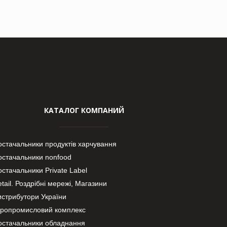
КАТАЛОГ КОМПАНИЙ
остачальники продуктів харчування
остачальники nonfood
стачальники Private Label
tail. Роздрібні мережі, Магазини
истрибутори України
гропромисловий комплекс
остачальники обладнання