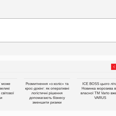
ї може
Розмитнення «з коліс» та
ICE BOSS цього літ
великі
крос-докінг: як оперативні
Новинка морозива в
світової
логістичні рішення
власної ТМ Varto вж
ки
допомагають бізнесу
VARUS
зменшити ризики