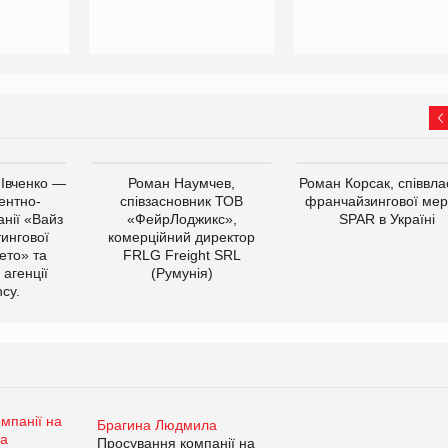
 Івченко —
Роман Наумчев,
Роман Корсак, співвла
ентно-
співзасновник ТОВ
франчайзингової мер
нії «Вайз
«ФейрЛоджикс»,
SPAR в Україні
тингової
комерційний директор
ето» та
FRLG Freight SRL
 агенції
(Румунія)
cy.
Брагина Людмила
Просування компанії на