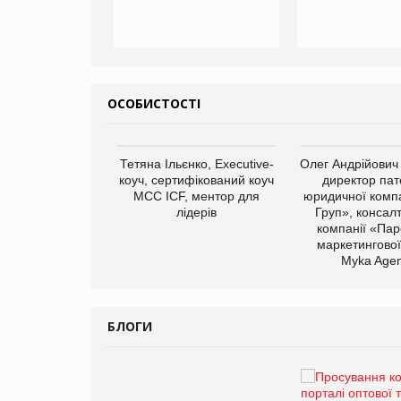
ОСОБИСТОСТІ
арас Ігорович,
Тетяна Ільєнко, Executive-
Олег Андрійович
иробництва ТОВ
коуч, сертифікований коуч
директор пат
Герчак"
МСС ICF, ментор для
юридичної компа
лідерів
Груп», консал
компанії «Пар
маркетингової
Myka Agen
БЛОГИ
Брагина Людмила
Просування компанії на