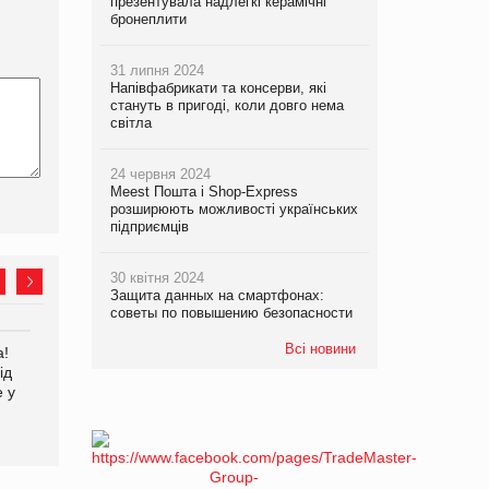
презентувала надлегкі керамічні
бронеплити
31 липня 2024
Напівфабрикати та консерви, які
стануть в пригоді, коли довго нема
світла
24 червня 2024
Meest Пошта і Shop-Express
розширюють можливості українських
підприємців
30 квітня 2024
Защита данных на смартфонах:
советы по повышению безопасности
Всі новини
а!
EVA.UA запустила
Kraft Heinz скоротила
ід
кампанію «Хто б знав» про
збиток у першому півріччі
е у
асортимент, якого покупці
не очікують побачити на
платформі