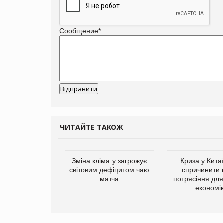
Сообщение
*
ЧИТАЙТЕ ТАКОЖ
ує виробника
Зміна клімату загрожує
Криза у Кита
добавок Thorne
світовим дефіцитом чаю
спричинити 
матча
потрясіння для 
економі