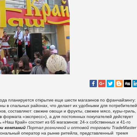
года планируется открытие еще шести магазинов по франчайзингу: 
ы в спальных районах, что делает их удобными для потребителей
ов, составляют: свежие овощи и фрукты, свежее мясо, куры-гриль,
в формата «экспресс»), а для постоянных покупателей действует
 «Наш Край» состоит из 65 магазинов: 24-х собственных и 41-го
и компаний
Портал розничной и оптовой торговли TradeMaster
иональный оператор на рынке
ритейла
, представленный тремя