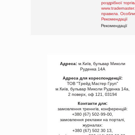
порталі оптової та
роздрібної торгівлі
www.trademaster.ua.
правила. Особливості.
ії
Рекомендації
Адреса:
м.Київ, бульвар Миколи
Руденка 14А
Адреса для кореспонденції:
ТОВ "Tрейд Мастер Груп"
м.Київ, бульвар Миколи Руденка 14а,
2 поверх, оф 121, 03194
Контакти для:
замовлення треннгів, конференцій:
+380 (67) 502-99-00,
замовлення реклами на порталі,
журналах:
+380 (67) 502 30 13,