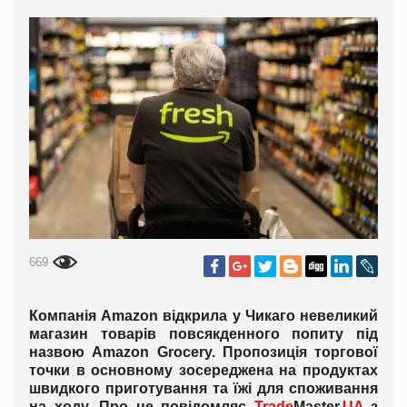
669
Компанія Amazon відкрила у Чикаго невеликий
магазин товарів повсякденного попиту під
назвою Amazon Grocery. Пропозиція торгової
точки в основному зосереджена на продуктах
швидкого приготування та їжі для споживання
на ходу. Про це повідомляє
Trade
Master.
UA
з