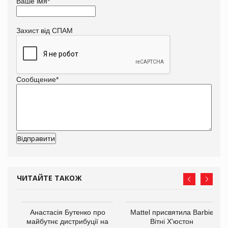
Ваше імя
*
Захист від СПАМ
Сообщение
*
ЧИТАЙТЕ ТАКОЖ
Анастасія Бутенко про
Mattel присвятила Barbie
оди
майбутнє дистрибуції на
Вітні Х'юстон