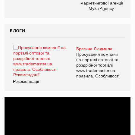
маркетингової агенції
,
Myka Agency.
ОВ
БЛОГИ
Брагина Людмила
ї
Просування компанії
а
на порталі оптової та
роздрібної торгівлі
www.trademaster.ua.
і.
правила. Особливості.
Рекомендації
Ре