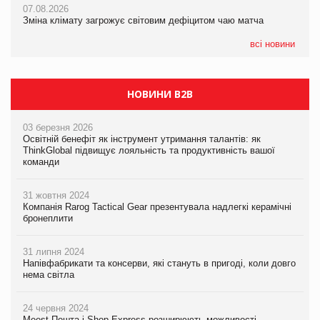
07.08.2026
07.08.2026
Kraft Heinz скоротила збиток у першому півріччі
Зміна клімату загрожує світовим дефіцитом чаю матча
Зміна клімату загрожує світовим дефіцитом чаю матча
всі новини
НОВИНИ B2B
03 березня 2026
Освітній бенефіт як інструмент утримання талантів: як
ThinkGlobal підвищує лояльність та продуктивність вашої
команди
31 жовтня 2024
Компанія Rarog Tactical Gear презентувала надлегкі керамічні
бронеплити
31 липня 2024
Напівфабрикати та консерви, які стануть в пригоді, коли довго
нема світла
24 червня 2024
Meest Пошта і Shop-Express розширюють можливості