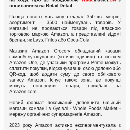
посиланням на
Retail
Detail
.
Площа нового магазину складає 350 кв. метрів,
асортимент – 3500 найменувань товарів. У
магазині не продаються товари під власною
торговою маркою Amazon, а представлені відомі
бренди, як Lays, Fritos або Coca-Cola.
Магазин Amazon Grocery обладнаний касами
самообслуговування (чотири одиниці) та кіоском
Amazon One, де учасники програми Prime можуть
сплатити покупки, відсканувавши свою долоню або
QR-код, щоб додати суму до свого облікового
запису Amazon. Існує також зона, де покупці
можуть повернути товари, придбані на
Amazon.com.
Новий формат покликаний доповнити більший
магазин компанії в будівлі - Whole Foods Market -
мережу органічних супермаркетів Amazon.
2023 року Amazon активно експериментувала з