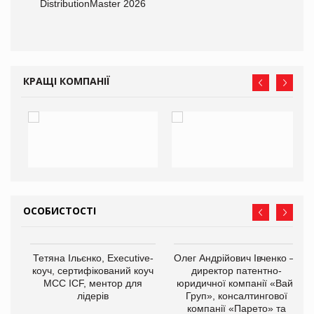
DistributionMaster 2026
КРАЩІ КОМПАНІЇ
ОСОБИСТОСТІ
Тетяна Ільєнко, Executive-
Олег Андрійович Івченко —
коуч, сертифікований коуч
директор патентно-
МСС ICF, ментор для
юридичної компанії «Вайз
лідерів
Груп», консалтингової
компанії «Парето» та