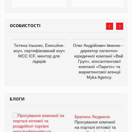
ОСОБИСТОСТІ
,
Тетяна Ільєнко, Executive-
Олег Андрійович Івченко —
ОВ
коуч, сертифікований коуч
директор патентно-
МСС ICF, ментор для
юридичної компанії «Вайз
лідерів
Груп», консалтингової
компанії «Парето» та
маркетингової агенції
Myka Agency.
БЛОГИ
Брагина Людмила
ї
Просування компанії
а
на порталі оптової та