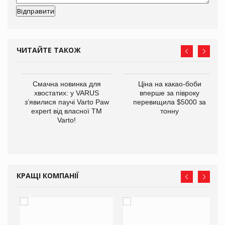
ЧИТАЙТЕ ТАКОЖ
у
Смачна новинка для
Ціна на какао-боби
хвостатих: у VARUS
вперше за півроку
з’явилися паучі Varto Paw
перевищила $5000 за
expert від власної ТМ
тонну
Varto!
КРАЩІ КОМПАНІЇ