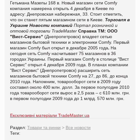
Гетьмана Мазепы 168 в. Новый магазин сети Comfy
компания намерена открыть 4 декабря в Киеве по
адресу: Днепровская набережная, 33. Стоит отметить,
что он станет пятым магазином сети в Киеве.
Торговля в
Украине
Новости компаний
Портал розничной и
оптовой торговли TradeMaster
Справка ТМ:
ООО
"Вист-Сервис"
(Днепропетровск) владеет сетью
магазинов бытовой техники и электроники Comfy. Первый
магазин Comfy был открыт в декабре 2005 года
.
На
сегодня сеть Comfy насчитывает 75 магазинов в 36
городах Украины. Первый магазин Comfy в столице "Вист
Сервис" открыл 4 декабря 2009 года.
В планах компании
"Вист Сервис" (Днепропетровск) расширить сеть
магазинов бытовой техники Comfy на 27, до 86, до конца
2010 года.
Напомним, товарооборот сети в 2009 году
составил около 400 млн. долл. За первое полугодие 2010
года товарооборот сети вырос в 2,5 раза – с 610 млн. грн.
в первом полугодии 2009 года до 1 млрд. 570 млн. грн.
Ексклюзивні матеріали TradeMaster.ua
Раздел:
Товари та ринки
>
Все новости
Теги: