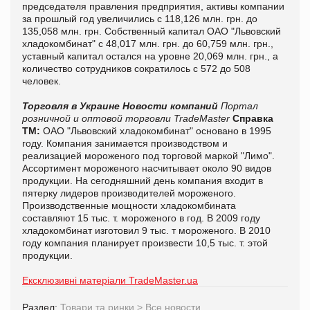
председателя правления предприятия, активы компании
за прошлый год увеличились с 118,126 млн. грн. до
135,058 млн. грн. Собственный капитал ОАО "Львовский
хладокомбинат" с 48,017 млн. грн. до 60,759 млн. грн.,
уставный капитал остался на уровне 20,069 млн. грн., а
количество сотрудников сократилось с 572 до 508
человек.
Торговля в Украине
Новости компаний
Портал
розничной и оптовой торговли TradeMaster
Справка
ТМ:
ОАО "Львовский хладокомбинат" основано в 1995
году. Компания занимается производством и
реализацией мороженого под торговой маркой "Лимо".
Ассортимент мороженого насчитывает около 90 видов
продукции. На сегодняшний день компания входит в
пятерку лидеров производителей мороженого.
Производственные мощности хладокомбината
составляют 15 тыс. т. мороженого в год. В 2009 году
хладокомбинат изготовил 9 тыс. т мороженого. В 2010
году компания планирует произвести 10,5 тыс. т. этой
продукции.
Ексклюзивні матеріали TradeMaster.ua
Раздел:
Товари та ринки
>
Все новости