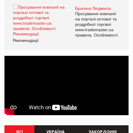
Брагина Людмила
ї
Просування компанії
а
на порталі оптової та
роздрібної торгівлі
www.trademaster.ua.
і.
правила. Особливості.
Рекомендації
Ре
ВСІ
УКРАЇНА
ЗАКОРДОННІ