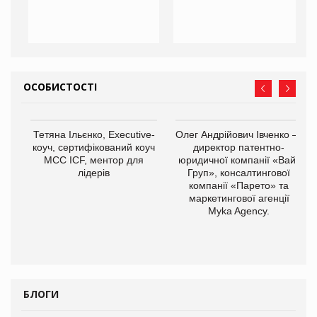
ОСОБИСТОСТІ
,
Тетяна Ільєнко, Executive-
Олег Андрійович Івченко —
ОВ
коуч, сертифікований коуч
директор патентно-
МСС ICF, ментор для
юридичної компанії «Вайз
лідерів
Груп», консалтингової
компанії «Парето» та
маркетингової агенції
Myka Agency.
БЛОГИ