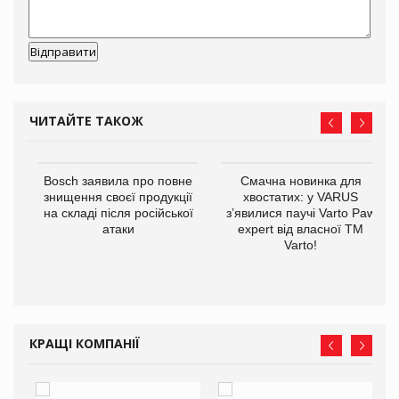
ЧИТАЙТЕ ТАКОЖ
 $1
Bosch заявила про повне
Смачна новинка для
знищення своєї продукції
хвостатих: у VARUS
на складі після російської
з’явилися паучі Varto Paw
атаки
expert від власної ТМ
Varto!
КРАЩІ КОМПАНІЇ