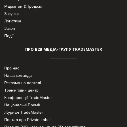
Маркетинг&Продажі
Закупки
Логістика
Закон
Події
ПРО В2В МЕДІА-ГРУПУ TRADEMASTER
Про нас
Наша команда
Реклама на порталі
Тренінговий центр
Конференції TradeMaster
Національні Премії
Журнал TradeMaster
Портал про Private Label
Послуги В2В- маркетингу та PR для клієнтів