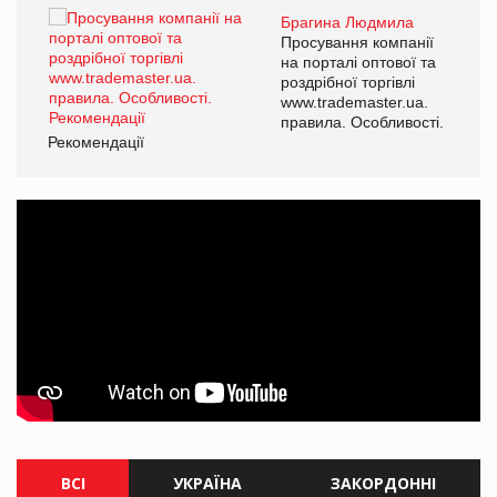
Брагина Людмила
ї
Просування компанії
а
на порталі оптової та
роздрібної торгівлі
www.trademaster.ua.
і.
правила. Особливості.
Рекомендації
Ре
ВСІ
УКРАЇНА
ЗАКОРДОННІ