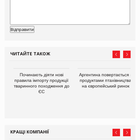
ЧИТАЙТЕ ТАКОЖ
в
Починають діяти нові
Аргентина повертається з
правила імпорту продукції
продуктами птахівництва
тваринного походження до
на європейський ринок
О:
ЄС
КРАЩІ КОМПАНІЇ