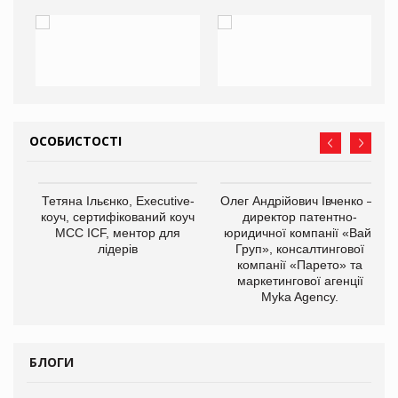
ОСОБИСТОСТІ
,
Тетяна Ільєнко, Executive-
Олег Андрійович Івченко —
ОВ
коуч, сертифікований коуч
директор патентно-
МСС ICF, ментор для
юридичної компанії «Вайз
лідерів
Груп», консалтингової
компанії «Парето» та
маркетингової агенції
Myka Agency.
БЛОГИ