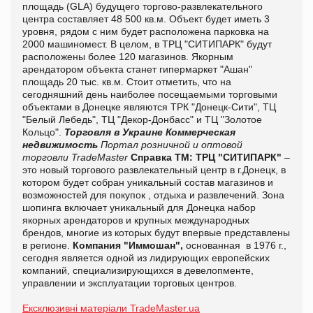
площадь (GLA) будущего торгово-развлекательного
центра составляет 48 500 кв.м. Объект будет иметь 3
уровня, рядом с ним будет расположена парковка на
2000 машиномест. В целом, в ТРЦ "СИТИПАРК" будут
расположены более 120 магазинов. Якорным
арендатором объекта станет гипермаркет "Ашан"
площадь 20 тыс. кв.м. Стоит отметить, что на
сегодняшний день наиболее посещаемыми торговыми
объектами в Донецке являются ТРК "Донецк-Сити", ТЦ
"Белый Лебедь", ТЦ "Декор-Донбасс" и ТЦ "Золотое
Кольцо".
Торговля в Украине
Коммерческая
недвижимость
Портал розничной и оптовой
торговли TradeMaster
Справка ТМ:
ТРЦ "СИТИПАРК"
–
это новый торгового развлекательный центр в г.Донецк, в
котором будет собран уникальный состав магазинов и
возможностей для покупок , отдыха и развлечений. Зона
шопинга включает уникальный для Донецка набор
якорных арендаторов и крупных международных
брендов, многие из которых будут впервые представлены
в регионе.
Компания "Иммошан",
основанная в 1976 г.,
сегодня является одной из лидирующих европейских
компаний, специализирующихся в девелопменте,
управлении и эксплуатации торговых центров.
Ексклюзивні матеріали TradeMaster.ua