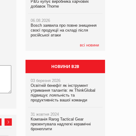
P&G купує виробника харчових
P&G купує виробника харчових
P&G купує виробника харчових
добавок Thorne
добавок Thorne
добавок Thorne
06.08.2026
06.08.2026
06.08.2026
Bosch заявила про повне знищення
Bosch заявила про повне знищення
Bosch заявила про повне знищення
своєї продукції на складі після
своєї продукції на складі після
своєї продукції на складі після
російської атаки
російської атаки
російської атаки
всі новини
НОВИНИ B2B
03 березня 2026
Освітній бенефіт як інструмент
утримання талантів: як ThinkGlobal
підвищує лояльність та
продуктивність вашої команди
31 жовтня 2024
Компанія Rarog Tactical Gear
презентувала надлегкі керамічні
бронеплити