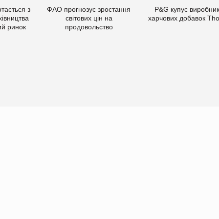
тається з
ФАО прогнозує зростання
P&G купує виробни
хівництва
світових цін на
харчових добавок Th
ий ринок
продовольство