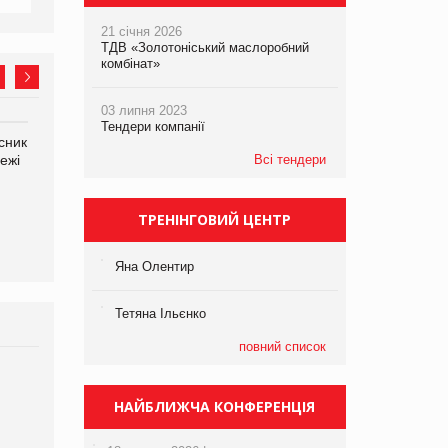
21 січня 2026
ТДВ «Золотоніський маслоробний
комбінат»
03 липня 2023
Тендери компанії
сник
Олексій Логачов-Михайлов
Яна Сараніна, директор
ежі
Файно маркет Директор
компанії «УкраМарин»
Всі тендери
департаменту з
виробництва
ТРЕНІНГОВИЙ ЦЕНТР
Яна Олентир
Тетяна Ільєнко
повний список
Брагина Людмила
Просування компанії на
НАЙБЛИЖЧА КОНФЕРЕНЦІЯ
порталі оптової та
роздрібної торгівлі