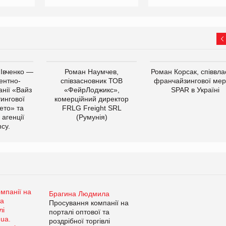
 Івченко —
Роман Наумчев,
Роман Корсак, співвла
ентно-
співзасновник ТОВ
франчайзингової мер
нії «Вайз
«ФейрЛоджикс»,
SPAR в Україні
тингової
комерційний директор
ето» та
FRLG Freight SRL
 агенції
(Румунія)
cy.
Брагина Людмила
Просування компанії на
порталі оптової та
роздрібної торгівлі