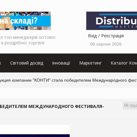
Вхід
Реєстрація
л топ-менеджерів оптової
та роздрібної торгівлі
06 серпня 2026
к
Світовий досвід
Інновації
Маркетинг
Каталог Ком
укция компании "КОНТИ" стала победителем Международного фест
06 гру
ОБЕДИТЕЛЕМ МЕЖДУНАРОДНОГО ФЕСТИВАЛЯ-