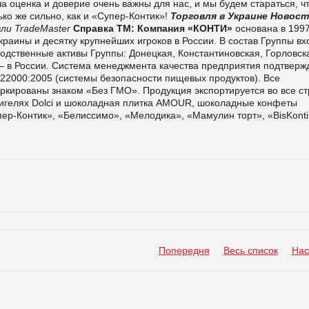
а оценка и доверие очень важны для нас, и мы будем стараться, ч
ко же сильно, как и «Супер-Контик»!
Торговля в Украине
Новост
ли TradeMaster
Справка ТМ:
Компания «КОНТИ»
основана в 1997
краины и десятку крупнейших игроков в России. В состав Группы вх
ственные активы Группы: Донецкая, Константиновская, Горловск
 – в России. Система менеджмента качества предприятия подтверж
 22000:2005 (системы безопасности пищевых продуктов). Все
кированы знаком «Без ГМО». Продукция экспортируется во все с
гелях Dolci и шоколадная плитка
AMOUR
, шоколадные конфеты
пер-Контик», «Белиссимо», «Мелодика», «Мамулин торт», «BisKonti
Попередня
Весь список
Нас