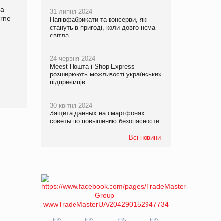
ка
Bosch заявила про повне
Смачна новинка для
31 липня 2024
orne
знищення своєї продукції
хвостатих: у VARUS
Напівфабрикати та консерви, які
на складі після російської
з’явилися паучі Varto Paw
стануть в пригоді, коли довго нема
світла
атаки
expert від власної ТМ
Varto!
24 червня 2024
Meest Пошта і Shop-Express
розширюють можливості українських
підприємців
30 квітня 2024
Защита данных на смартфонах:
советы по повышению безопасности
Всі новини