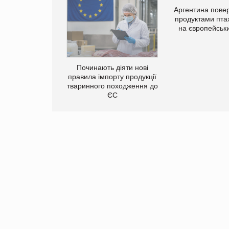
Аргентина повер
продуктами пта
на європейськ
упермаркетів
упує мережу
Починають діяти нові
нів формату
правила імпорту продукції
ce store КОЛО:
тваринного походження до
ана компанія
ЄС
ватиме 374
газини