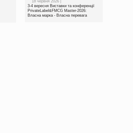
18 червня 2026 |
www.trademaster.ua.
3-4 вересня Виставки та конференції
правила. Особливості.
PrivateLabel&FMCG Master-2026:
Власна марка - Власна перевага