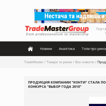
Порта
Новини
Аналітика
Топи про рино
TradeMaster
Товари та ринки
Все новости
Прод
ПРОДУКЦИЯ КОМПАНИИ "КОНТИ" СТАЛА П
КОНКУРСА "ВЫБОР ГОДА 2010"