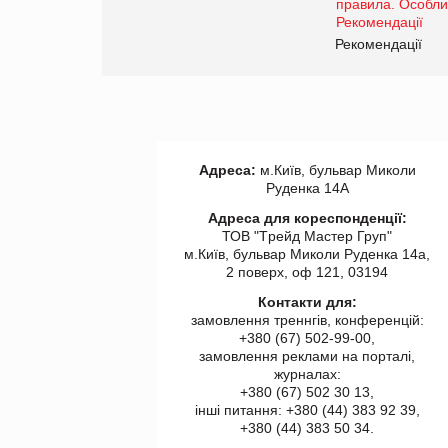
www.trademaster.ua.
правила. Особливості.
ії
Рекомендації
Адреса:
м.Київ, бульвар Миколи
Руденка 14А
Адреса для кореспонденції:
ТОВ "Tрейд Мастер Груп"
м.Київ, бульвар Миколи Руденка 14а,
2 поверх, оф 121, 03194
Контакти для:
замовлення треннгів, конференцій:
+380 (67) 502-99-00,
замовлення реклами на порталі,
журналах:
+380 (67) 502 30 13,
інші питання: +380 (44) 383 92 39,
+380 (44) 383 50 34.