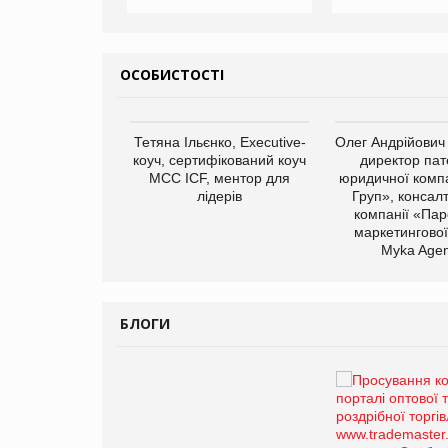
ОСОБИСТОСТІ
арас Ігорович,
Тетяна Ільєнко, Executive-
Олег Андрійович
иробництва ТОВ
коуч, сертифікований коуч
директор пат
Герчак"
МСС ICF, ментор для
юридичної компа
лідерів
Груп», консал
компанії «Пар
маркетингової
Myka Agen
БЛОГИ
Брагина Людмила
Просування компанії на
порталі оптової та
роздрібної торгівлі