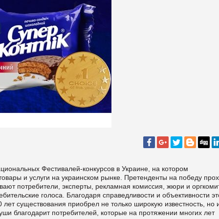
циональных Фестивалей-конкурсов в Украине, на котором
овары и услуги на украинском рынке. Претенденты на победу про
ивают потребители, эксперты, рекламная комиссия, жюри и оргкоми
ебительские голоса. Благодаря справедливости и объективности эт
0 лет существования приобрел не только широкую известность, но 
уши благодарит потребителей, которые на протяжении многих лет