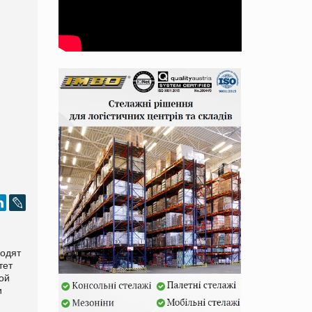
ходят
тет
ой
и