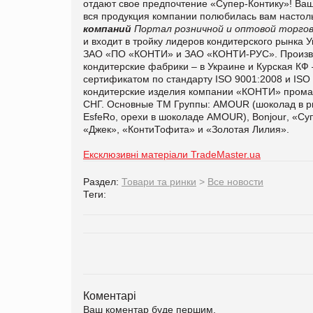
отдают свое предпочтение «Супер-Контику»! Ваш
вся продукция компании полюбилась вам настоль
компаний
Портал розничной и оптовой торгов
и входит в тройку лидеров кондитерского рынка У
ЗАО «ПО «КОНТИ» и ЗАО «КОНТИ-РУС». Производ
кондитерские фабрики – в Украине и Курская КФ
сертификатом по стандарту ISO 9001:2008 и ISO
кондитерские изделия компании «КОНТИ» промар
СНГ. Основные ТМ Группы: AMOUR (шоколад в ри
EsfeRo, орехи в шоколаде AMOUR),
Bonjour
, «Су
«Джек», «КонтиТофита» и «Золотая Лилия».
Ексклюзивні матеріали TradeMaster.ua
Раздел:
Товари та ринки
>
Все новости
Теги:
Коментарі
Ваш коментар буде першим.