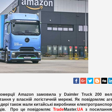
комерції Amazon замовила у Daimler Truck 200 вел
ання у власній логістичній мережі. Як повідомляє аг
ендері також мали китайські виробники електротранспо
мців. Про це повідомляє
Trade
Master.
UA
з посилання