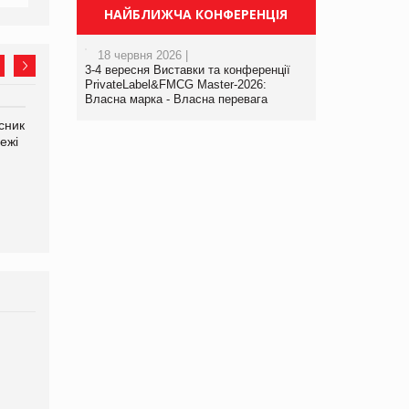
НАЙБЛИЖЧА КОНФЕРЕНЦІЯ
18 червня 2026 |
3-4 вересня Виставки та конференції
PrivateLabel&FMCG Master-2026:
Власна марка - Власна перевага
сник
Олексій Логачов-Михайлов
Яна Сараніна, директор
ежі
Файно маркет Директор
компанії «УкраМарин»
департаменту з
виробництва
Брагина Людмила
Просування компанії на
порталі оптової та
роздрібної торгівлі