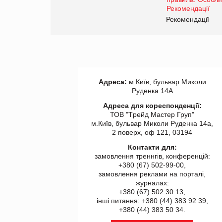
www.trademaster.ua.
правила. Особливості.
ії
Рекомендації
Адреса:
м.Київ, бульвар Миколи
Руденка 14А
Адреса для кореспонденції:
ТОВ "Tрейд Мастер Груп"
м.Київ, бульвар Миколи Руденка 14а,
2 поверх, оф 121, 03194
Контакти для:
замовлення треннгів, конференцій:
+380 (67) 502-99-00,
замовлення реклами на порталі,
журналах:
+380 (67) 502 30 13,
інші питання: +380 (44) 383 92 39,
+380 (44) 383 50 34.