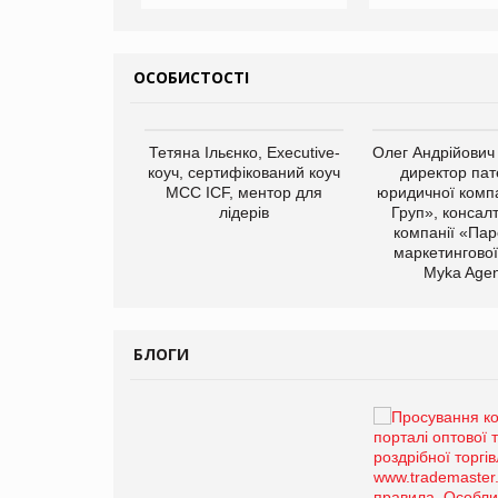
ОСОБИСТОСТІ
арас Ігорович,
Тетяна Ільєнко, Executive-
Олег Андрійович
иробництва ТОВ
коуч, сертифікований коуч
директор пат
Герчак"
МСС ICF, ментор для
юридичної компа
лідерів
Груп», консал
компанії «Пар
маркетингової
Myka Agen
БЛОГИ
Брагина Людмила
Просування компанії на
порталі оптової та
роздрібної торгівлі