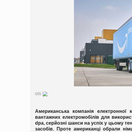
685
Американська компанія електронної 
вантажних електромобілів для використ
dpa, серйозні шанси на успіх у цьому т
засобів. Проте американці обрали ні