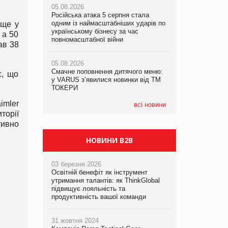
05.08.2026
05.08.2026
рекламі екологічних продуктів
Російська атака 5 серпня стала
Російська атака 5 серпня стала
одним із наймасштабніших ударів по
одним із наймасштабніших ударів по
 ще у
05.08.2026
українському бізнесу за час
українському бізнесу за час
 а 50
AstraZeneca обговорює найбільшу
повномасштабної війни
повномасштабної війни
ав 38
угоду десятиліття
05.08.2026
05.08.2026
Смачне поповнення дитячого меню:
Смачне поповнення дитячого меню:
є, що
у VARUS з’явилися новинки від ТМ
у VARUS з’явилися новинки від ТМ
ТОКЕРИ
ТОКЕРИ
imler
всі новини
торії
тивно
НОВИНИ B2B
03 березня 2026
Освітній бенефіт як інструмент
утримання талантів: як ThinkGlobal
підвищує лояльність та
продуктивність вашої команди
31 жовтня 2024