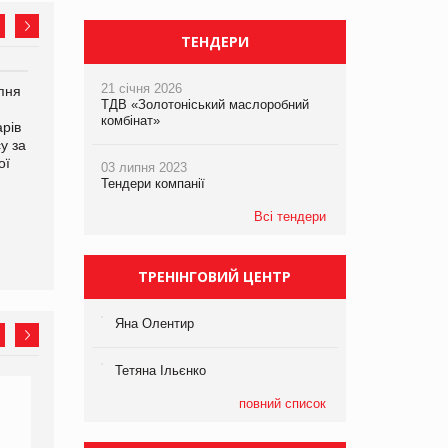
ТЕНДЕРИ
21 січня 2026
рпня
Смачне поповнення
Сергій Лісунов про
ТДВ «Золотоніський маслоробний
дитячого меню: у VARUS
заморожені хлібобулочні
комбінат»
рів
з’явилися новинки від ТМ
вироби на
у за
ТОКЕРИ
PrivateLabel&FMCG Master
ої
2026
03 липня 2023
Тендери компанії
Всі тендери
ТРЕНІНГОВИЙ ЦЕНТР
Яна Олентир
Тетяна Ільєнко
повний список