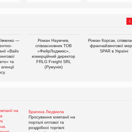
 Івченко —
Роман Наумчев,
Роман Корсак, співвла
ентно-
співзасновник ТОВ
франчайзингової мер
нії «Вайз
«ФейрЛоджикс»,
SPAR в Україні
тингової
комерційний директор
ето» та
FRLG Freight SRL
 агенції
(Румунія)
cy.
Брагина Людмила
Просування компанії на
порталі оптової та
роздрібної торгівлі