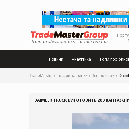
Порта
Новини
Аналітика
Топи про рино
TradeMaster
Товари та ринки
Все новости
Daiml
DAIMLER TRUCK ВИГОТОВИТЬ 200 ВАНТАЖН