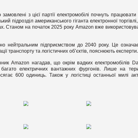
амовлені з цієї партії електромобілі почнуть працювати
кий підрозділ американського гіганта електронної торгівлі,
х. Станом на початок 2025 року Amazon вже використовув
чно нейтральним підприємством до 2040 року. Це означа
ції транспорту та логістичних об’єктів, пояснюють експерти.
вник Amazon нагадав, що окрім вадких електромобілів Da
багато електричних вантажних фургонів. Лише на тери
осягає 600 одиниць. Також у логістиці останньої милі ак