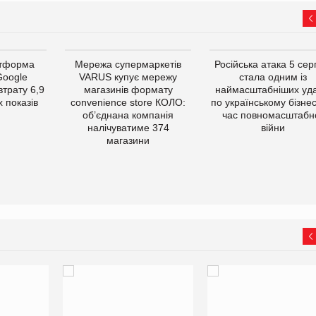
атформа
Мережа супермаркетів
Російська атака 5 се
Google
VARUS купує мережу
стала одним із
втрату 6,9
магазинів формату
наймасштабніших уда
 показів
convenience store КОЛО:
по українському бізнес
об’єднана компанія
час повномасштабн
налічуватиме 374
війни
магазини