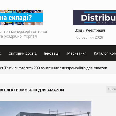
Вхід
Реєстрація
л топ-менеджерів оптової
та роздрібної торгівлі
06 серпня 2026
к
Світовий досвід
Інновації
Маркетинг
Каталог Ком
er Truck виготовить 200 вантажних електромобілів для Amazon
16 сі
ИХ ЕЛЕКТРОМОБІЛІВ ДЛЯ AMAZON