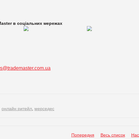
aster в
соціальних мережах
ss@trademaster.com.ua
,
онлайн ритейл
,
мерседес
Попередня
Весь список
Нас