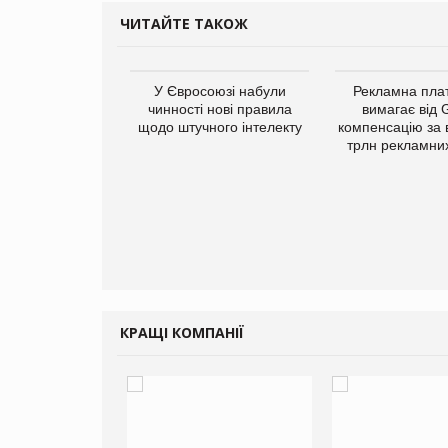
ЧИТАЙТЕ ТАКОЖ
У Євросоюзі набули
Рекламна пл
чинності нові правила
вимагає від 
щодо штучного інтелекту
компенсацію за 
трлн рекламних
у Зеландію
22,1% світового
ту молочної
одукції
КРАЩІ КОМПАНІЇ