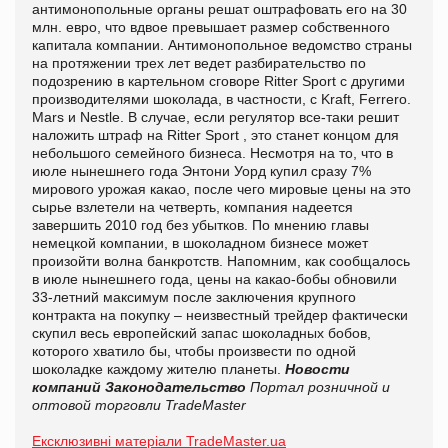
антимонопольные органы решат оштрафовать его на 30
млн. евро, что вдвое превышает размер собственного
капитала компании. Антимонопольное ведомство страны
на протяжении трех лет ведет разбирательство по
подозрению в картельном сговоре Ritter Sport с другими
производителями шоколада, в частности, с Kraft, Ferrero.
Mars и Nestle. В случае, если регулятор все-таки решит
наложить штраф на Ritter Sport , это станет концом для
небольшого семейного бизнеса. Несмотря на то, что в
июле нынешнего года Энтони Уорд купил сразу 7%
мирового урожая какао, после чего мировые цены на это
сырье взлетели на четверть, компания надеется
завершить 2010 год без убытков. По мнению главы
немецкой компании, в шоколадном бизнесе может
произойти волна банкротств. Напомним, как сообщалось
в июле нынешнего года, цены на какао-бобы обновили
33-летний максимум после заключения крупного
контракта на покупку – неизвестный трейдер фактически
скупил весь европейский запас шоколадных бобов,
которого хватило бы, чтобы произвести по одной
шоколадке каждому жителю планеты.
Новости
компаний
Законодательство
Портал розничной и
оптовой торговли TradeMaster
Ексклюзивні матеріали TradeMaster.ua