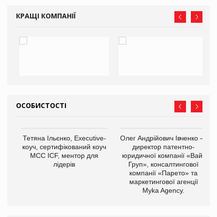
КРАЩІ КОМПАНІЇ
ОСОБИСТОСТІ
Тетяна Ільєнко, Executive-
Олег Андрійович Івченко —
коуч, сертифікований коуч
директор патентно-
МСС ICF, ментор для
юридичної компанії «Вайз
лідерів
Груп», консалтингової
компанії «Парето» та
маркетингової агенції
Myka Agency.