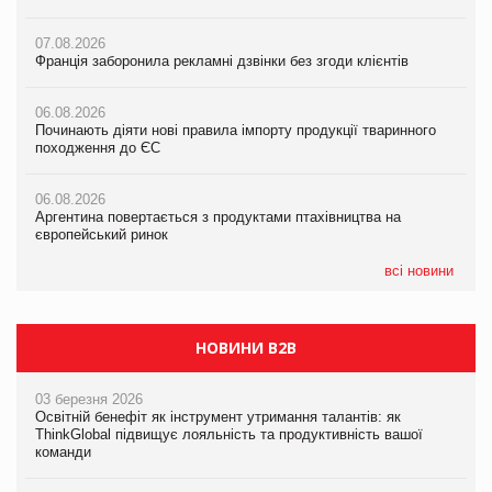
07.08.2026
07.08.2026
07.08.2026
Франція заборонила рекламні дзвінки без згоди клієнтів
Франція заборонила рекламні дзвінки без згоди клієнтів
Франція заборонила рекламні дзвінки без згоди клієнтів
06.08.2026
06.08.2026
06.08.2026
Починають діяти нові правила імпорту продукції тваринного
Починають діяти нові правила імпорту продукції тваринного
Починають діяти нові правила імпорту продукції тваринного
походження до ЄС
походження до ЄС
походження до ЄС
06.08.2026
06.08.2026
06.08.2026
Аргентина повертається з продуктами птахівництва на
Аргентина повертається з продуктами птахівництва на
Аргентина повертається з продуктами птахівництва на
європейський ринок
європейський ринок
європейський ринок
всі новини
НОВИНИ B2B
03 березня 2026
Освітній бенефіт як інструмент утримання талантів: як
ThinkGlobal підвищує лояльність та продуктивність вашої
команди