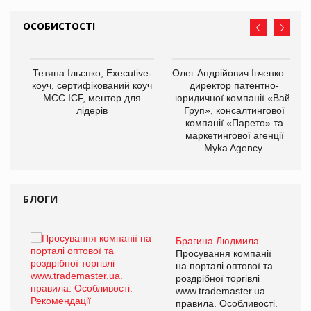
ОСОБИСТОСТІ
,
Тетяна Ільєнко, Executive-
Олег Андрійович Івченко —
ОВ
коуч, сертифікований коуч
директор патентно-
МСС ICF, ментор для
юридичної компанії «Вайз
лідерів
Груп», консалтингової
компанії «Парето» та
маркетингової агенції
Myka Agency.
БЛОГИ
Брагина Людмила
ї
Просування компанії
а
на порталі оптової та
роздрібної торгівлі
www.trademaster.ua.
і.
правила. Особливості.