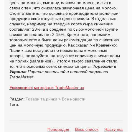
цены на молоко, сметану, сливочное масло, и сыр в
связи с тем, что снизилась закупочная цена на молоко.
Стоит отметить, что основные производители молочной
продукции свои отпускные цены снизили. В отдельных
случаях, например на твердые сорта сыра снижение
составляет 23%, а в среднем по сыро-молочной группе
снижение составляет 2-15%. Кроме того, напомним,
торговым сетям были даны рекомендации по снижению
цен на молочную продукцию. Как сказал г-н Кравченко:
"Если к вам поступили по новым ценам молочные
товары, пожалуйста, на такую же величину снизьте цены
на полках (магазинов)". Итогом такого заявления стало
то, что в основных сетях снижаются цены.
Торговля в
Украине
Портал розничной и оптовой торговли
TradeMaster
Ексклюзивні матеріали TradeMaster.ua
Раздел:
Товари та ринки
>
Все новости
Теги:
Попередня
Весь список
Наступна