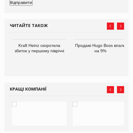
ЧИТАЙТЕ ТАКОЖ
ам
Kraft Heinz скоротила
Продажі Hugo Boss впали
іше
збиток у першому півріччі
на 9%
КРАЩІ КОМПАНІЇ