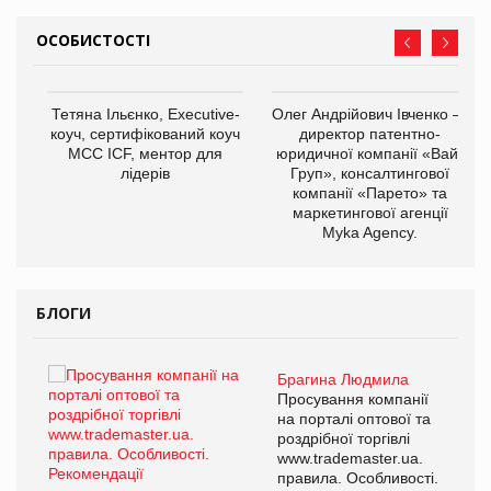
ОСОБИСТОСТІ
,
Тетяна Ільєнко, Executive-
Олег Андрійович Івченко —
ОВ
коуч, сертифікований коуч
директор патентно-
МСС ICF, ментор для
юридичної компанії «Вайз
лідерів
Груп», консалтингової
компанії «Парето» та
маркетингової агенції
Myka Agency.
БЛОГИ
Брагина Людмила
ї
Просування компанії
а
на порталі оптової та
роздрібної торгівлі
www.trademaster.ua.
і.
правила. Особливості.