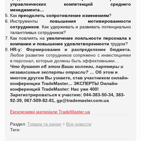
управленческих компетенций среднего
менеджмента…
Как
преодолеть сопротивление изменениям
?
Инструменты
повышения мотивированности
сотрудников
. Как удерживать и развивать потенциально
талантливых сотрудников?
Как повлиять на
увеличение лояльности персонала к
компании и повышение удовлетворенности
трудом?
HR-у: Формирование и распределение бюджета.
Любое развитие сотрудников сопряжено с инвестициями
в персонал, которые должны быть эффективными…
Что думают об этом Ваши коллеги, партнеры и
независимые эксперты отрасли?
… Об этом и
многом другом Вы узнаете, став участником онлайн-
конференции TradeMaster…
ЭКСПЕРТЫ
Онлайн-
конференций
TradeMaster:
Нас уже 400!
Зарегистрироваться
к участию:
044-383-50-34, 383-
92-39, 067-509-82-81,
gp@trademaster.com.ua
Ексклюзивні матеріали TradeMaster.ua
Раздел:
Товари та ринки
>
Все новости
Теги: