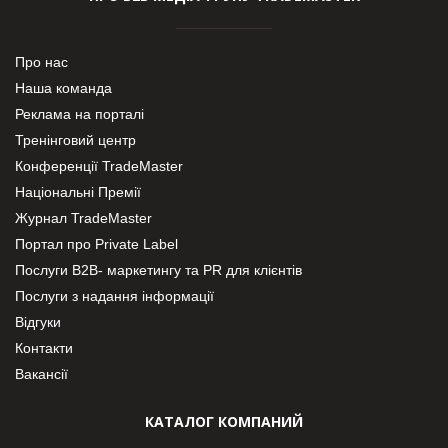
Про нас
Наша команда
Реклама на порталі
Тренінговий центр
Конференції TradeMaster
Національні Премії
Журнал TradeMaster
Портал про Private Label
Послуги В2В- маркетингу та PR для клієнтів
Послуги з надання інформації
Відгуки
Контакти
Вакансії
КАТАЛОГ КОМПАНИЙ