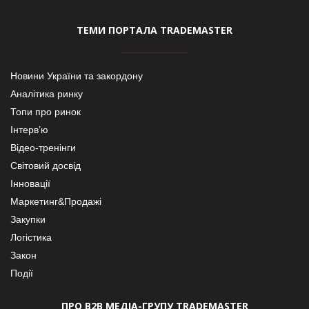
ТЕМИ ПОРТАЛА TRADEMASTER
Новини України та закордону
Аналітика ринку
Топи про ринок
Інтерв’ю
Відео-тренінги
Світовий досвід
Інновації
Маркетинг&Продажі
Закупки
Логістика
Закон
Події
ПРО В2В МЕДІА-ГРУПУ TRADEMASTER