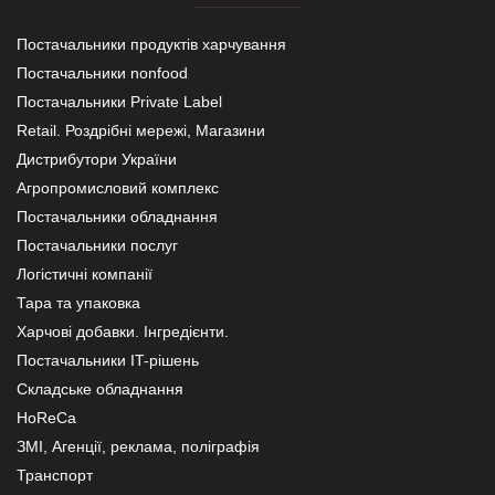
Постачальники продуктів харчування
Постачальники nonfood
Постачальники Private Label
Retail. Роздрібні мережі, Магазини
Дистрибутори України
Агропромисловий комплекс
Постачальники обладнання
Постачальники послуг
Логістичні компанії
Тара та упаковка
Харчові добавки. Інгредієнти.
Постачальники IT-рішень
Складське обладнання
HoReCa
ЗМІ, Агенції, реклама, поліграфія
Транспорт