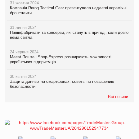
31 жовтня 2024
Компанія Rarog Tactical Gear презентувала надлегкі керамічні
бронеплити
31 липня 2024
Напівфабрикати та консерви, які стануть в пригоді, коли довго
нема світла
24 червня 2024
Meest Пошта і Shop-Express розширюють можливості
українських підприємців
30 квітня 2024
Защита данных на смартфонах: советы по повышению
безопасности
Всі новини