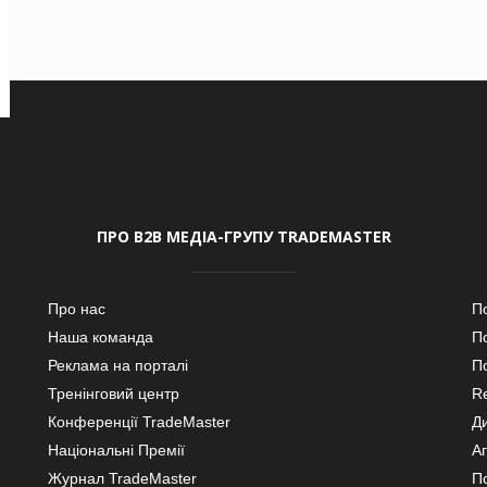
ПРО В2В МЕДІА-ГРУПУ TRADEMASTER
Про нас
П
Наша команда
П
Реклама на порталі
По
Тренінговий центр
Re
Конференції TradeMaster
Д
Національні Премії
А
Журнал TradeMaster
П