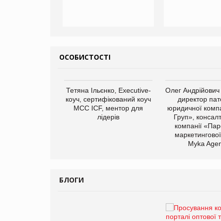
ОСОБИСТОСТІ
арас Ігорович,
Тетяна Ільєнко, Executive-
Олег Андрійович
иробництва ТОВ
коуч, сертифікований коуч
директор пат
Герчак"
МСС ICF, ментор для
юридичної компа
лідерів
Груп», консал
компанії «Пар
маркетингової
Myka Agen
БЛОГИ
Брагина Людмила
Просування компанії на