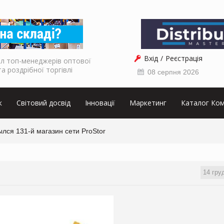
Вхід
Реєстрація
л топ-менеджерів оптової
та роздрібної торгівлі
08 серпня 2026
к
Світовий досвід
Інновації
Маркетинг
Каталог Ком
лся 131-й магазин сети ProStor
14 гру