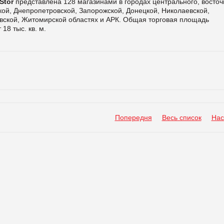
Stor
представлена 128 магазинами в городах центрального, восточ
ской, Днепропетровской, Запорожской, Донецкой, Николаевской,
овской, Житомирской областях и АРК. Общая торговая площадь
18 тыс. кв. м.
Попередня
Весь список
Нас