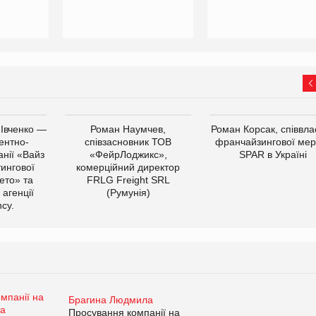
 Івченко —
Роман Наумчев,
Роман Корсак, співвла
ентно-
співзасновник ТОВ
франчайзингової мер
нії «Вайз
«ФейрЛоджикс»,
SPAR в Україні
тингової
комерційний директор
ето» та
FRLG Freight SRL
 агенції
(Румунія)
cy.
Брагина Людмила
Просування компанії на