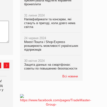
презентувала надлегкі керамічні
бронеплити
31 липня 2024
Напівфабрикати та консерви, які
стануть в пригоді, коли довго нема
світла
24 червня 2024
Meest Пошта і Shop-Express
розширюють можливості українських
підприємців
30 квітня 2024
Защита данных на смартфонах:
советы по повышению безопасности
Всі новини
а!
EVA.UA запустила
Kraft Heinz скоротила
ід
кампанію «Хто б знав» про
збиток у першому півріччі
е у
асортимент, якого покупці
не очікують побачити на
платформі