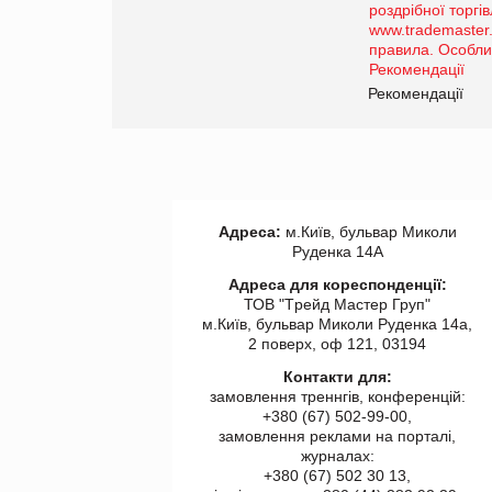
порталі оптової та
роздрібної торгівлі
www.trademaster.ua.
правила. Особливості.
ії
Рекомендації
Адреса:
м.Київ, бульвар Миколи
Руденка 14А
Адреса для кореспонденції:
ТОВ "Tрейд Мастер Груп"
м.Київ, бульвар Миколи Руденка 14а,
2 поверх, оф 121, 03194
Контакти для:
замовлення треннгів, конференцій:
+380 (67) 502-99-00,
замовлення реклами на порталі,
журналах:
+380 (67) 502 30 13,