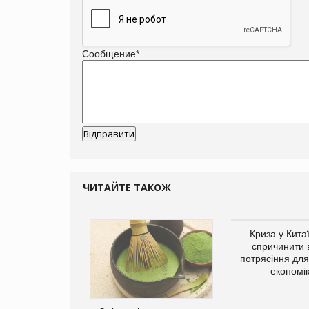
Сообщение
*
ЧИТАЙТЕ ТАКОЖ
ує виробника
Криза у Кита
добавок Thorne
спричинити 
потрясіння для 
економі