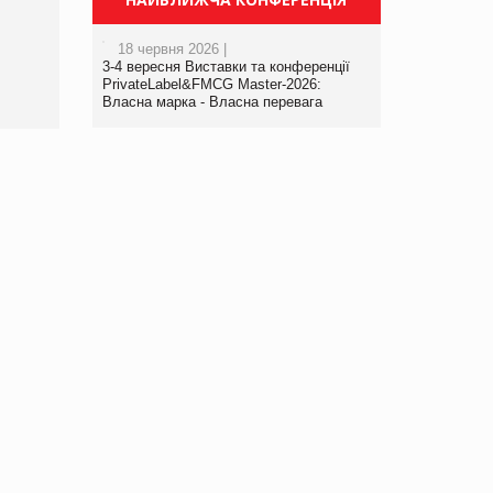
порталі оптової та
роздрібної торгівлі
18 червня 2026 |
www.trademaster.ua.
3-4 вересня Виставки та конференції
правила. Особливості.
PrivateLabel&FMCG Master-2026:
Власна марка - Власна перевага