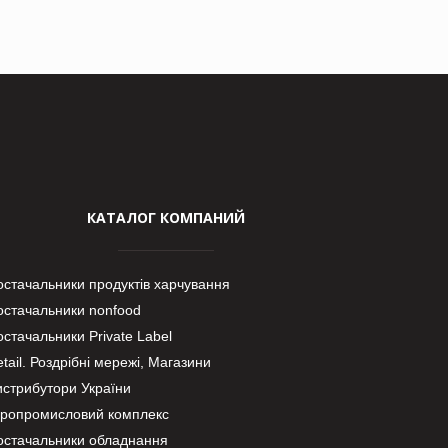
КАТАЛОГ КОМПАНИЙ
остачальники продуктів харчування
остачальники nonfood
стачальники Private Label
tail. Роздрібні мережі, Магазини
истрибутори України
гропромисловий комплекс
остачальники обладнання