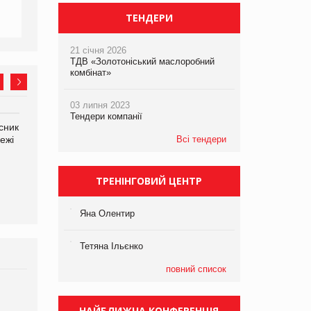
ТЕНДЕРИ
21 січня 2026
ТДВ «Золотоніський маслоробний
комбінат»
03 липня 2023
Тендери компанії
сник
Олексій Логачов-Михайлов
Яна Сараніна, директор
ежі
Файно маркет Директор
Всі тендери
компанії «УкраМарин»
департаменту з
виробництва
ТРЕНІНГОВИЙ ЦЕНТР
Яна Олентир
Тетяна Ільєнко
повний список
Брагина Людмила
Просування компанії на
НАЙБЛИЖЧА КОНФЕРЕНЦІЯ