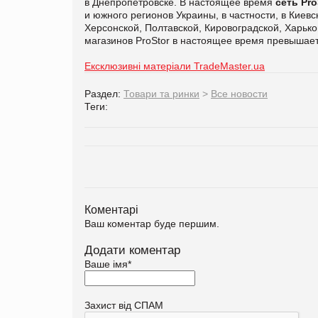
в Днепропетровске. В настоящее время
сеть
Pro
и южного регионов Украины, в частности, в Киев
Херсонской, Полтавской, Кировоградской, Харьк
магазинов ProStor в настоящее время превышает 
Ексклюзивні матеріали TradeMaster.ua
Раздел:
Товари та ринки
>
Все новости
Теги:
Коментарі
Ваш коментар буде першим.
Додати коментар
Ваше імя
*
Захист від СПАМ