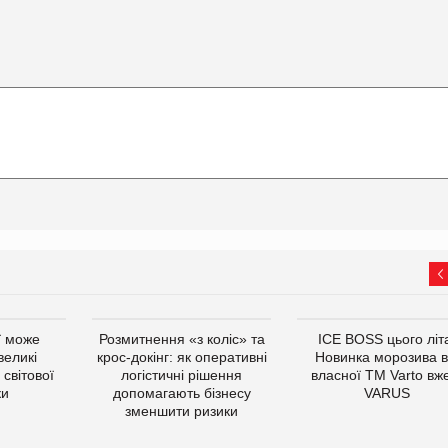
ї може
Розмитнення «з коліс» та
ICE BOSS цього літ
великі
крос-докінг: як оперативні
Новинка морозива в
світової
логістичні рішення
власної ТМ Varto вж
ки
допомагають бізнесу
VARUS
зменшити ризики