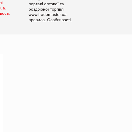
порталі оптової та
роздрібної торгівлі
www.trademaster.ua.
правила. Особливості.
Рекомендації