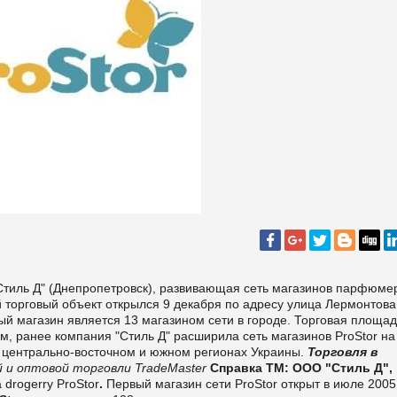
"Стиль Д" (Днепропетровск), развивающая сеть магазинов парфюме
й торговый объект открылся 9 декабря по адресу улица Лермонтова,
ый магазин является 13 магазином сети в городе. Торговая площад
им, ранее компания "Стиль Д" расширила сеть магазинов ProStor на
в центрально-восточном и южном регионах Украины.
Торговля в
 и оптовой торговли TradeMaster
Справка ТМ:
ООО "Стиль Д",
drogerry ProStor
.
Первый магазин сети ProStor открыт в июле 2005