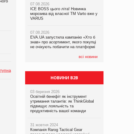
ного
07.08.2026
07.08.2026
ICE BOSS цього літа! Новинка
ICE BOSS цього літа! Новинка
07.08.2026
морозива від власної ТМ Varto вже у
морозива від власної ТМ Varto вже у
Франція заборонила рекламні дзвінки
VARUS
VARUS
без згоди клієнтів
07.08.2026
07.08.2026
EVA.UA запустила кампанію «Хто б
EVA.UA запустила кампанію «Хто б
знав» про асортимент, якого покупці
знав» про асортимент, якого покупці
не очікують побачити на платформі
не очікують побачити на платформі
всі новини
тупна
НОВИНИ B2B
03 березня 2026
Освітній бенефіт як інструмент
утримання талантів: як ThinkGlobal
підвищує лояльність та
продуктивність вашої команди
31 жовтня 2024
Компанія Rarog Tactical Gear