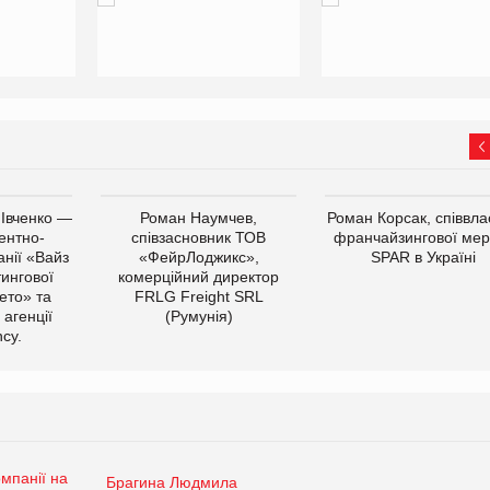
 Івченко —
Роман Наумчев,
Роман Корсак, співвла
ентно-
співзасновник ТОВ
франчайзингової мер
нії «Вайз
«ФейрЛоджикс»,
SPAR в Україні
тингової
комерційний директор
ето» та
FRLG Freight SRL
 агенції
(Румунія)
cy.
Брагина Людмила