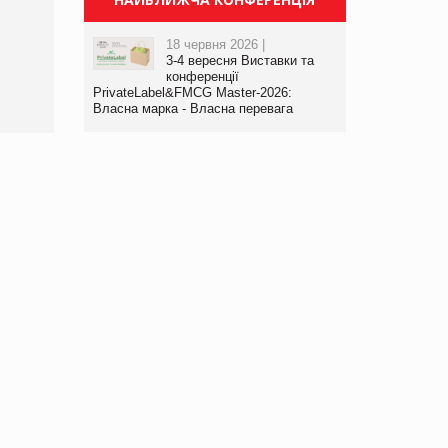
Просування компанії на
порталі оптової та
18 червня 2026 |
роздрібної торгівлі
3-4 вересня Виставки та
www.trademaster.ua.
конференції
правила. Особливості.
PrivateLabel&FMCG Master-2026:
Власна марка - Власна перевага