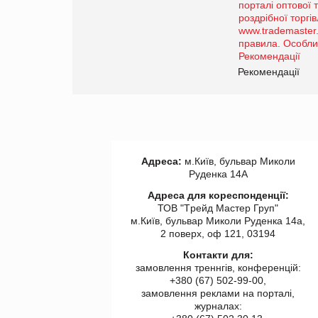
Просування компанії на
порталі оптової та
роздрібної торгівлі
www.trademaster.ua.
правила. Особливості.
ії
Рекомендації
Адреса:
м.Київ, бульвар Миколи
Руденка 14А
Адреса для кореспонденції:
ТОВ "Tрейд Мастер Груп"
м.Київ, бульвар Миколи Руденка 14а,
2 поверх, оф 121, 03194
Контакти для:
замовлення треннгів, конференцій:
+380 (67) 502-99-00,
замовлення реклами на порталі,
журналах: