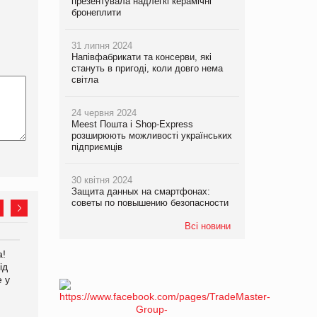
презентувала надлегкі керамічні
бронеплити
31 липня 2024
Напівфабрикати та консерви, які
стануть в пригоді, коли довго нема
світла
24 червня 2024
Meest Пошта і Shop-Express
розширюють можливості українських
підприємців
30 квітня 2024
Защита данных на смартфонах:
советы по повышению безопасности
Всі новини
а!
EVA.UA запустила
Kraft Heinz скоротила
ід
кампанію «Хто б знав» про
збиток у першому півріччі
е у
асортимент, якого покупці
не очікують побачити на
платформі