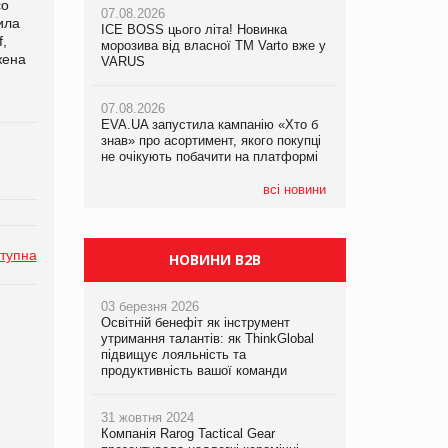
co
07.08.2026
07.08.2026
ила
ICE BOSS цього літа! Новинка
ICE BOSS цього літа! Новинка
,
07.08.2026
морозива від власної ТМ Varto вже у
морозива від власної ТМ Varto вже у
жена
Франція заборонила рекламні дзвінки
VARUS
VARUS
без згоди клієнтів
07.08.2026
07.08.2026
EVA.UA запустила кампанію «Хто б
EVA.UA запустила кампанію «Хто б
знав» про асортимент, якого покупці
знав» про асортимент, якого покупці
не очікують побачити на платформі
не очікують побачити на платформі
всі новини
тупна
НОВИНИ B2B
03 березня 2026
Освітній бенефіт як інструмент
утримання талантів: як ThinkGlobal
підвищує лояльність та
продуктивність вашої команди
31 жовтня 2024
Компанія Rarog Tactical Gear