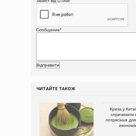
Захист від СПАМ
Сообщение
*
ЧИТАЙТЕ ТАКОЖ
ує виробника
Криза у Кита
добавок Thorne
спричинити 
потрясіння для 
економі