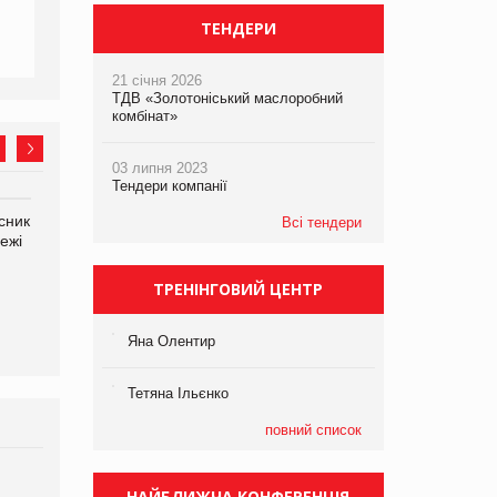
ТЕНДЕРИ
21 січня 2026
ТДВ «Золотоніський маслоробний
комбінат»
03 липня 2023
Тендери компанії
сник
Олексій Логачов-Михайлов
Яна Сараніна, директор
Всі тендери
ежі
Файно маркет Директор
компанії «УкраМарин»
департаменту з
виробництва
ТРЕНІНГОВИЙ ЦЕНТР
Яна Олентир
Тетяна Ільєнко
повний список
Брагина Людмила
НАЙБЛИЖЧА КОНФЕРЕНЦІЯ