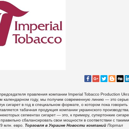
 председателя правления компании Imperial Tobacco Production Ukr
ом календарном году, мы получим современную линию — это серье
к сигарет в год в специальном формате, о котором пока говорить
оставляется табачная продукция компании украинского производства
некоторых сегментах сигарет — это, к примеру, супертонкие сигаре
правильно сбалансировать свои мощности в соответствии с таким
9 млн. евро.
Торговля в Украине
Новости компаний
Портал