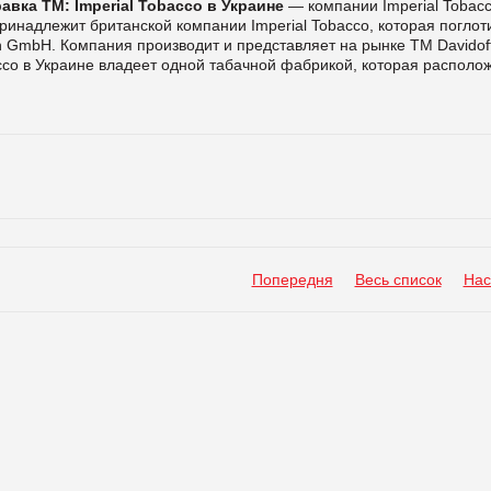
авка ТМ:
Imperial Tobacco в Украине
— компании Imperial Tobac
 принадлежит британской компании Imperial Tobacco, которая поглот
 GmbH. Компания производит и представляет на рынке ТМ Davidoff
obacco в Украине владеет одной табачной фабрикой, которая располо
Попередня
Весь список
Нас