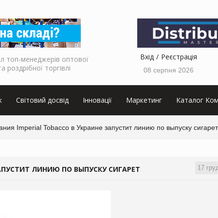
Вхід
Реєстрація
л топ-менеджерів оптової
та роздрібної торгівлі
08 серпня 2026
к
Світовий досвід
Інновації
Маркетинг
Каталог Ком
ния Imperial Tobacco в Украине запустит линию по выпуску сигарет
17 гру
ЗАПУСТИТ ЛИНИЮ ПО ВЫПУСКУ СИГАРЕТ