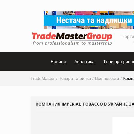
Порта
Новини
Аналітика
Топи про рино
TradeMaster
Товари та ринки
Все новости
Компа
КОМПАНИЯ IMPERIAL TOBACCO В УКРАИНЕ 