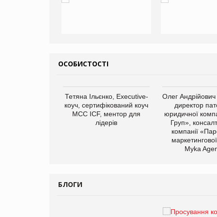
ОСОБИСТОСТІ
арас Ігорович,
Тетяна Ільєнко, Executive-
Олег Андрійович
иробництва ТОВ
коуч, сертифікований коуч
директор пат
Герчак"
МСС ICF, ментор для
юридичної компа
лідерів
Груп», консал
компанії «Пар
маркетингової
Myka Agen
БЛОГИ
Брагина Людмила