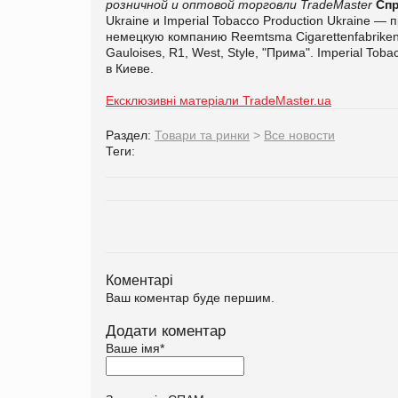
розничной и оптовой торговли TradeMaster
Спр
Ukraine и Imperial Tobacco Production Ukraine —
немецкую компанию Reemtsma Cigarettenfabriken
Gauloises, R1, West, Style, "Прима". Imperial T
в Киеве.
Ексклюзивні матеріали TradeMaster.ua
Раздел:
Товари та ринки
>
Все новости
Теги:
Коментарі
Ваш коментар буде першим.
Додати коментар
Ваше імя
*