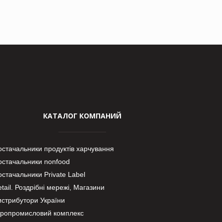
КАТАЛОГ КОМПАНИЙ
остачальники продуктів харчування
остачальники nonfood
стачальники Private Label
tail. Роздрібні мережі, Магазини
истрибутори України
гропромисловий комплекс