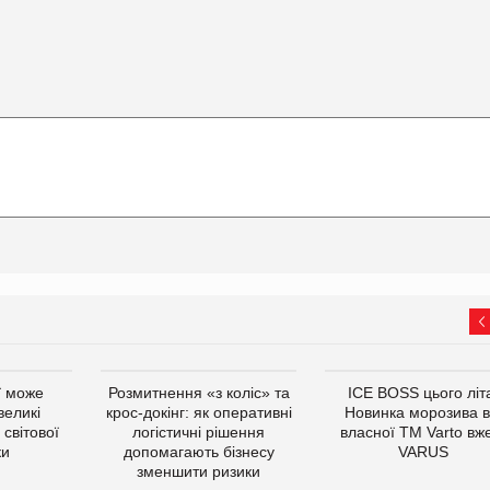
ї може
Розмитнення «з коліс» та
ICE BOSS цього літ
великі
крос-докінг: як оперативні
Новинка морозива в
світової
логістичні рішення
власної ТМ Varto вж
ки
допомагають бізнесу
VARUS
зменшити ризики