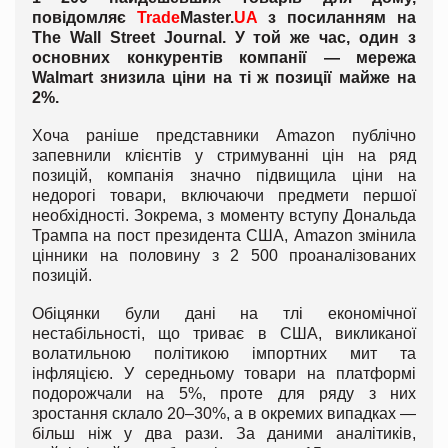
повідомляє
Trade
Master.
UA
з посиланням на
The Wall Street Journal. У той же час, один з
основних конкурентів компанії — мережа
Walmart знизила ціни на ті ж позиції майже на
2%.
Хоча раніше представники Amazon публічно
запевнили клієнтів у стримуванні цін на ряд
позицій, компанія значно підвищила ціни на
недорогі товари, включаючи предмети першої
необхідності. Зокрема, з моменту вступу Дональда
Трампа на пост президента США, Amazon змінила
цінники на половину з 2 500 проаналізованих
позицій.
Обіцянки були дані на тлі економічної
нестабільності, що триває в США, викликаної
волатильною політикою імпортних мит та
інфляцією. У середньому товари на платформі
подорожчали на 5%, проте для ряду з них
зростання склало 20–30%, а в окремих випадках —
більш ніж у два рази. За даними аналітиків,