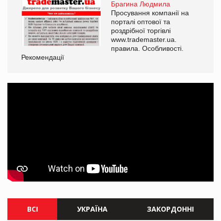
Брагина Людмила
Просування компанії на
порталі оптової та
роздрібної торгівлі
www.trademaster.ua.
правила. Особливості.
Рекомендації
Ре
ВСІ
УКРАЇНА
ЗАКОРДОННІ