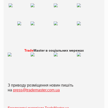
Trade
Master в
соціальних мережах
З приводу розміщення новин пишіть
на
press@trademaster.com.ua
Ексклюзивні матеріали TradeMaster.ua