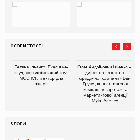
ОСОБИСТОСТІ
Тетяна Ільєнко, Executive-
Олег Андрійович Івченко —
коуч, сертифікований коуч
директор патентно-
МСС ICF, ментор для
юридичної компанії «Вайз
лідерів
Груп», консалтингової
компанії «Парето» та
маркетингової агенції
,
Myka Agency.
ОВ
БЛОГИ