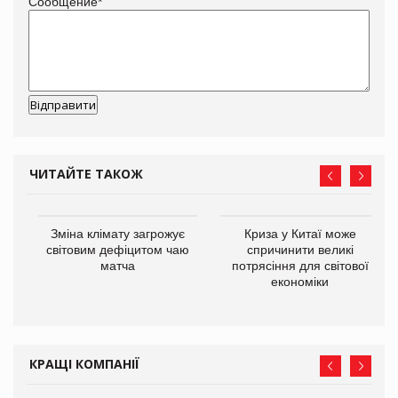
Сообщение
*
ЧИТАЙТЕ ТАКОЖ
Зміна клімату загрожує
Криза у Китаї може
ne
світовим дефіцитом чаю
спричинити великі
матча
потрясіння для світової
економіки
КРАЩІ КОМПАНІЇ