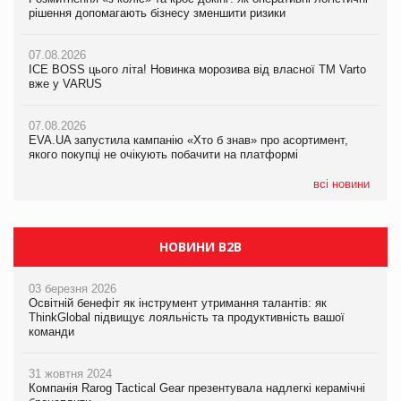
рішення допомагають бізнесу зменшити ризики
рішення допомагають бізнесу зменшити ризики
07.08.2026
07.08.2026
07.08.2026
Продажі Hugo Boss впали на 9%
ICE BOSS цього літа! Новинка морозива від власної ТМ Varto
ICE BOSS цього літа! Новинка морозива від власної ТМ Varto
вже у VARUS
вже у VARUS
07.08.2026
Франція заборонила рекламні дзвінки без згоди клієнтів
07.08.2026
07.08.2026
EVA.UA запустила кампанію «Хто б знав» про асортимент,
EVA.UA запустила кампанію «Хто б знав» про асортимент,
якого покупці не очікують побачити на платформі
якого покупці не очікують побачити на платформі
всі новини
НОВИНИ B2B
03 березня 2026
Освітній бенефіт як інструмент утримання талантів: як
ThinkGlobal підвищує лояльність та продуктивність вашої
команди
31 жовтня 2024
Компанія Rarog Tactical Gear презентувала надлегкі керамічні