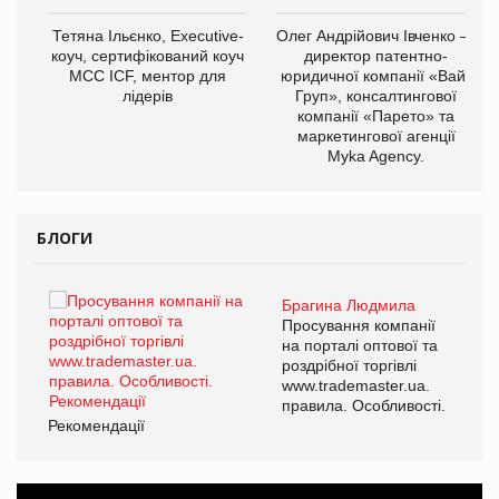
,
Тетяна Ільєнко, Executive-
Олег Андрійович Івченко —
ОВ
коуч, сертифікований коуч
директор патентно-
МСС ICF, ментор для
юридичної компанії «Вайз
лідерів
Груп», консалтингової
компанії «Парето» та
маркетингової агенції
Myka Agency.
БЛОГИ
Брагина Людмила
ї
Просування компанії
а
на порталі оптової та
роздрібної торгівлі
www.trademaster.ua.
і.
правила. Особливості.
Рекомендації
Ре