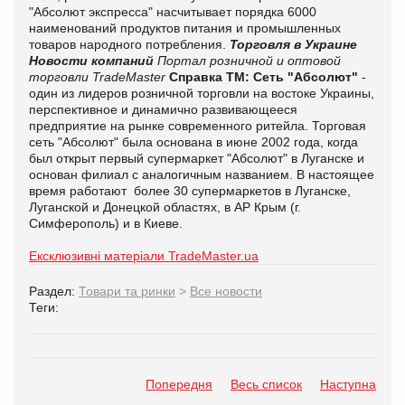
"Абсолют экспресса" насчитывает порядка 6000
наименований продуктов питания и промышленных
товаров народного потребления.
Торговля в Украине
Новости компаний
Портал розничной и оптовой
торговли TradeMaster
Справка
ТМ:
Сеть "Абсолют"
-
один из лидеров розничной торговли на востоке Украины,
перспективное и динамично развивающееся
предприятие на рынке современного ритейла. Торговая
сеть "Абсолют" была основана в июне 2002 года, когда
был открыт первый супермаркет "Абсолют" в Луганске и
основан филиал с аналогичным названием. В настоящее
время работают
более 30
супермаркетов в Луганске,
Луганской и Донецкой областях, в АР Крым (г.
Симферополь)
и в Киеве
.
Ексклюзивні матеріали TradeMaster.ua
Раздел:
Товари та ринки
>
Все новости
Теги:
Попередня
Весь список
Наступна