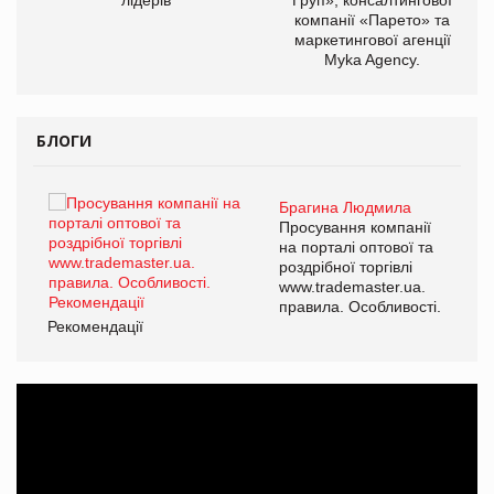
компанії «Парето» та
маркетингової агенції
,
Myka Agency.
ОВ
БЛОГИ
Брагина Людмила
ї
Просування компанії
а
на порталі оптової та
роздрібної торгівлі
www.trademaster.ua.
і.
правила. Особливості.
Рекомендації
Ре