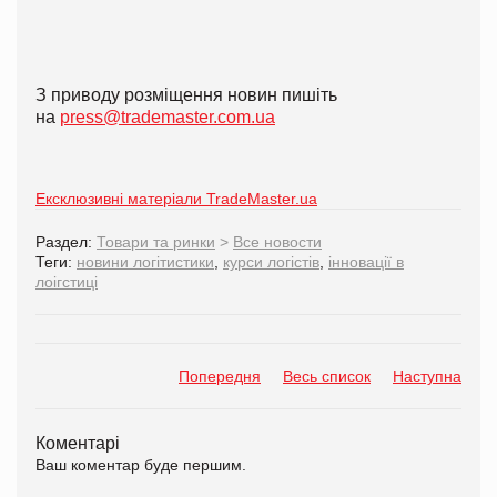
З приводу розміщення новин пишіть
на
press@trademaster.com.ua
Ексклюзивні матеріали TradeMaster.ua
Раздел:
Товари та ринки
>
Все новости
Теги:
новини логітистики
,
курси логістів
,
інновації в
лоігстиці
Попередня
Весь список
Наступна
Коментарі
Ваш коментар буде першим.