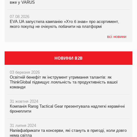
вже у VARUS
вже у VARUS
07.08.2026
Франція заборонила рекламні дзвінки без згоди клієнтів
07.08.2026
07.08.2026
EVA.UA запустила кампанію «Хто б знав» про асортимент,
EVA.UA запустила кампанію «Хто б знав» про асортимент,
якого покупці не очікують побачити на платформі
якого покупці не очікують побачити на платформі
всі новини
НОВИНИ B2B
03 березня 2026
Освітній бенефіт як інструмент утримання талантів: як
ThinkGlobal підвищує лояльність та продуктивність вашої
команди
31 жовтня 2024
Компанія Rarog Tactical Gear презентувала надлегкі керамічні
бронеплити
31 липня 2024
Напівфабрикати та консерви, які стануть в пригоді, коли довго
нема світла