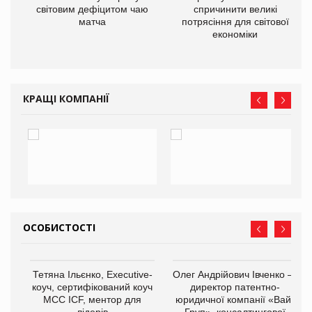
ne
світовим дефіцитом чаю
спричинити великі
матча
потрясіння для світової
економіки
КРАЩІ КОМПАНІЇ
ОСОБИСТОСТІ
Тетяна Ільєнко, Executive-
Олег Андрійович Івченко —
коуч, сертифікований коуч
директор патентно-
МСС ICF, ментор для
юридичної компанії «Вайз
лідерів
Груп», консалтингової