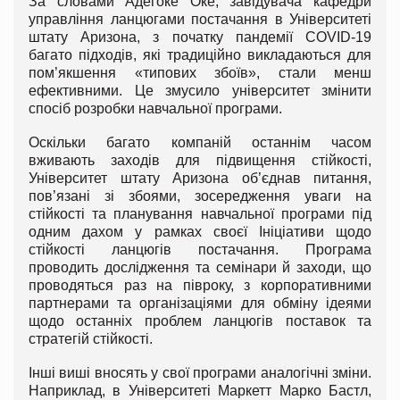
За словами Адегоке Оке, завідувача кафедри
управління ланцюгами постачання в Університеті
штату Аризона, з початку пандемії COVID-19
багато підходів, які традиційно викладаються для
пом’якшення «типових збоїв», стали менш
ефективними. Це змусило університет змінити
спосіб розробки навчальної програми.
Оскільки багато компаній останнім часом
вживають заходів для підвищення стійкості,
Університет штату Аризона об’єднав питання,
пов’язані зі збоями, зосередження уваги на
стійкості та планування навчальної програми під
одним дахом у рамках своєї Ініціативи щодо
стійкості ланцюгів постачання. Програма
проводить дослідження та семінари й заходи, що
проводяться раз на півроку, з корпоративними
партнерами та організаціями для обміну ідеями
щодо останніх проблем ланцюгів поставок та
стратегій стійкості.
Інші виші вносять у свої програми аналогічні зміни.
Наприклад, в Університеті Маркетт Марко Бастл,