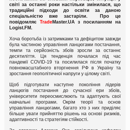
світі за останні роки настільки змінилася, що
традиційні підходи до освіти за даною
спеціальністю вже застаріли. Про це
повідомляє
Trade
Master.UA з посиланням на
Logist
.
FM
.
Хоча боротьба із затримками та дефіцитом завжди
була частиною управління ланцюгами постачання,
темпи та серйозність збоїв зросли за останнє
десятиліття. Ця тенденція почалася під час
пандемії COVID-19 та посилилася після початку
повномасштабного вторгнення РФ в Україну та
зростання геополітичної напруги у цілому світі.
Щоб підготувати наступне покоління лідерів
ланцюгів постачання до сучасної ери збоїв,
університети переосмислюють та адаптують свої
навчальні програми. Окрім теорії та основ
управління ланцюгами, багато хто з них приділяє
більше уваги прийняттю рішень на основі ризиків,
адаптивності та стратегіям стійкості.