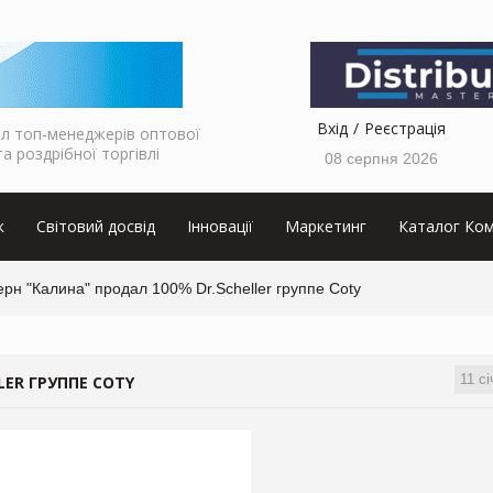
Вхід
Реєстрація
л топ-менеджерів оптової
та роздрібної торгівлі
08 серпня 2026
к
Світовий досвід
Інновації
Маркетинг
Каталог Ком
рн "Калина" продал 100% Dr.Scheller группе Coty
11 сі
LER ГРУППЕ COTY