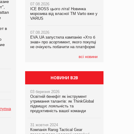
разие
07.08.2026
07.08.2026
г",
ICE BOSS цього літа! Новинка
ICE BOSS цього літа! Новинка
attan
07.08.2026
морозива від власної ТМ Varto вже у
морозива від власної ТМ Varto вже у
е
Франція заборонила рекламні дзвінки
VARUS
VARUS
без згоди клієнтів
ет в
07.08.2026
07.08.2026
EVA.UA запустила кампанію «Хто б
EVA.UA запустила кампанію «Хто б
о
знав» про асортимент, якого покупці
знав» про асортимент, якого покупці
ние
не очікують побачити на платформі
не очікують побачити на платформі
всі новини
НОВИНИ B2B
03 березня 2026
Освітній бенефіт як інструмент
утримання талантів: як ThinkGlobal
підвищує лояльність та
тупна
продуктивність вашої команди
31 жовтня 2024
Компанія Rarog Tactical Gear