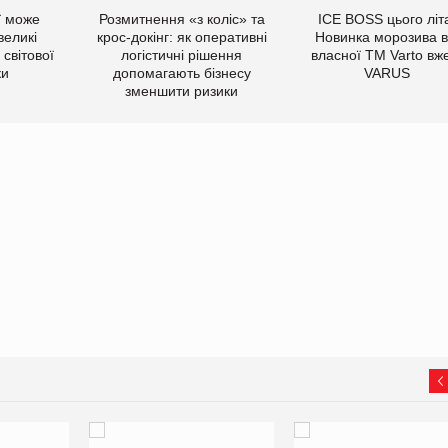
ї може
Розмитнення «з коліс» та
ICE BOSS цього літ
великі
крос-докінг: як оперативні
Новинка морозива в
світової
логістичні рішення
власної ТМ Varto вж
ки
допомагають бізнесу
VARUS
зменшити ризики