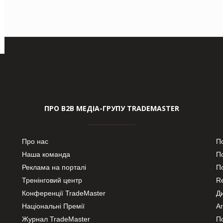
ПРО В2В МЕДІА-ГРУПУ TRADEMASTER
Про нас
П
Наша команда
П
Реклама на порталі
По
Тренінговий центр
Re
Конференції TradeMaster
Д
Національні Премії
А
Журнал TradeMaster
П