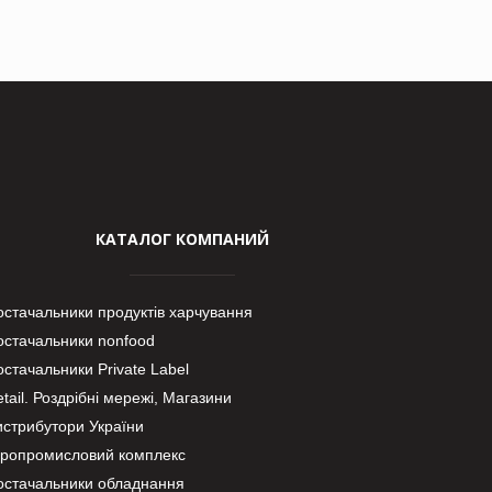
КАТАЛОГ КОМПАНИЙ
остачальники продуктів харчування
остачальники nonfood
стачальники Private Label
tail. Роздрібні мережі, Магазини
истрибутори України
гропромисловий комплекс
остачальники обладнання