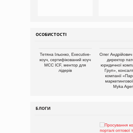
ОСОБИСТОСТІ
арас Ігорович,
Тетяна Ільєнко, Executive-
Олег Андрійович
иробництва ТОВ
коуч, сертифікований коуч
директор пат
Герчак"
МСС ICF, ментор для
юридичної компа
лідерів
Груп», консал
компанії «Пар
маркетингової
Myka Agen
БЛОГИ
Брагина Людмила
Просування компанії на