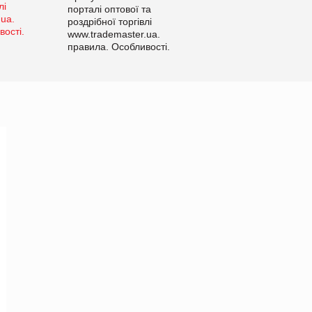
порталі оптової та
роздрібної торгівлі
www.trademaster.ua.
правила. Особливості.
Рекомендації