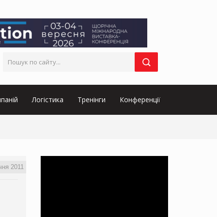
паній
Логістика
Тренінги
Конференції
чня 2011