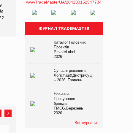
а!
EVA.UA запустила
Kraft Heinz скоротила
ід
кампанію «Хто б знав» про
збиток у першому півріччі
е у
асортимент, якого покупці
не очікують побачити на
платформі
ЖУРНАЛ TRADEMASTER
Каталог Головних
Проєктів
PrivateLabel –
2026
Сучасні рішення в
Логістиці&Дистрибуції
– 2026. Травень
Новинки.
Просування
брендів
FMCG.Березень
2026
Всі журнали