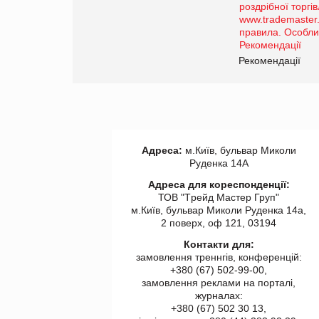
порталі оптової та
роздрібної торгівлі
www.trademaster.ua.
правила. Особливості.
ії
Рекомендації
Адреса:
м.Київ, бульвар Миколи
Руденка 14А
Адреса для кореспонденції:
ТОВ "Tрейд Мастер Груп"
м.Київ, бульвар Миколи Руденка 14а,
2 поверх, оф 121, 03194
Контакти для:
замовлення треннгів, конференцій:
+380 (67) 502-99-00,
замовлення реклами на порталі,
журналах:
+380 (67) 502 30 13,