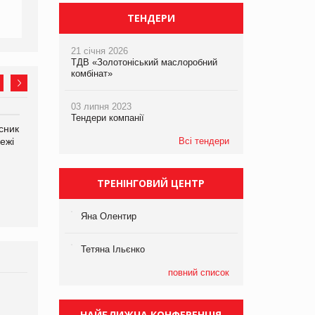
ТЕНДЕРИ
21 січня 2026
ТДВ «Золотоніський маслоробний
комбінат»
03 липня 2023
Тендери компанії
сник
Олексій Логачов-Михайлов
Яна Сараніна, директор
ежі
Файно маркет Директор
Всі тендери
компанії «УкраМарин»
департаменту з
виробництва
ТРЕНІНГОВИЙ ЦЕНТР
Яна Олентир
Тетяна Ільєнко
повний список
Брагина Людмила
Просування компанії на
НАЙБЛИЖЧА КОНФЕРЕНЦІЯ