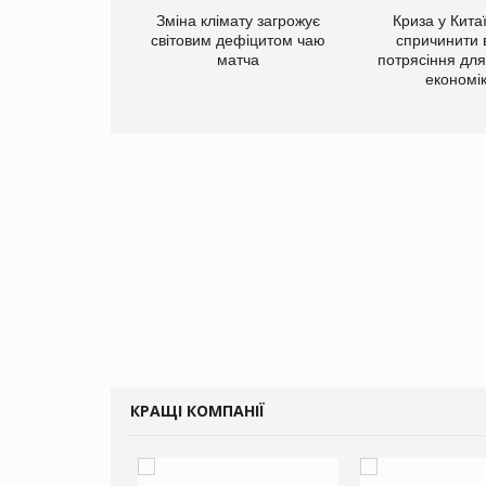
ує виробника
Зміна клімату загрожує
Криза у Кита
добавок Thorne
світовим дефіцитом чаю
спричинити 
матча
потрясіння для 
економі
КРАЩІ КОМПАНІЇ