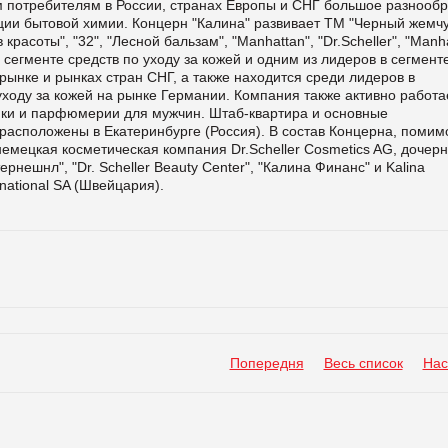
потребителям в России, странах Европы и СНГ большое разнооб
ии бытовой химии. Концерн "Калина" развивает ТМ "Черный жемчу
красоты", "32", "Лесной бальзам", "Manhattan", "Dr.Scheller", "Manh
 сегменте средств по уходу за кожей и одним из лидеров в сегмент
 рынке и рынках стран СНГ, а также находится среди лидеров в
уходу за кожей на рынке Германии. Компания также активно работа
тики и парфюмерии для мужчин. Штаб-квартира и основные
асположены в Екатеринбурге (Россия). В состав Концерна, помим
немецкая косметическая компания Dr.Scheller Cosmetics AG, дочер
рнешнл", "Dr. Scheller Beauty Center", "Калина Финанс" и Kalina
rnational SA (Швейцария).
Попередня
Весь список
Нас