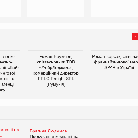
 Івченко —
Роман Наумчев,
Роман Корсак, співвла
ентно-
співзасновник ТОВ
франчайзингової мер
нії «Вайз
«ФейрЛоджикс»,
SPAR в Україні
тингової
комерційний директор
ето» та
FRLG Freight SRL
 агенції
(Румунія)
cy.
Брагина Людмила
Просування компанії на