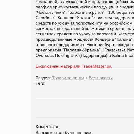
компанией, выпускающей и предлагающей своим 
парфюмерно-косметической продукции и продукц
"Чистая линия", "Бархатные ручки", "100 рецептов 
Clearface". Концерн "Калина" является лидером в
средств по уходу за полостью рта на российском
сегментах декоративной косметики и средств по 
сегментах средств по уходу за волосами, косме
производственные мощности Концерна "Калина" р
головного предприятия в Екатеринбурге, входят 
предприятия "Паллада-Украина", "Главсказка Инте
Overseas Holding B.V. (Нидерланды) и Kalina Inte
Ексклюзивні матеріали TradeMaster.ua
Раздел:
Товари та ринки
>
Все новости
Теги:
Коментарі
Ваш коментар буде першим.