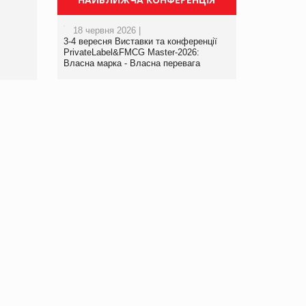
порталі оптової та
роздрібної торгівлі
18 червня 2026 |
www.trademaster.ua.
3-4 вересня Виставки та конференції
правила. Особливості.
PrivateLabel&FMCG Master-2026:
Власна марка - Власна перевага