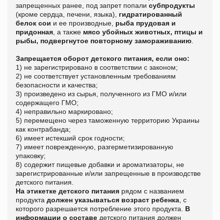
запрещенных ранее, под запрет попали
субпродукты
(кроме сердца, печени, языка),
гидратированный
белок сои
и ее производные,
рыба прудовая и
придонная
, а также
мясо убойных животных, птицы и
рыбы, подвергнутое повторному замораживанию
.
Запрещается оборот детского питания, если оно:
1) не зарегистрировано в соответствии с законом;
2) не соответствует установленным требованиям
безопасности и качества;
3) произведено из сырья, полученного из ГМО и/или
содержащего ГМО;
4) неправильно маркировано;
5) перемещено через таможенную территорию Украины
как контрабанда;
6) имеет истекший срок годности;
7) имеет поврежденную, разгерметизированную
упаковку;
8) содержит пищевые добавки и ароматизаторы, не
зарегистрированные и/или запрещенные в производстве
детского питания.
На этикетке детского питания
рядом с названием
продукта
должен указываться возраст ребенка
, с
которого разрешается потребление этого продукта.
В
информации о составе
детского питания должен