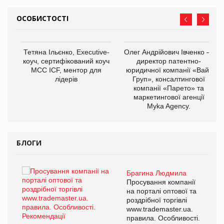
ОСОБИСТОСТІ
,
Тетяна Ільєнко, Executive-
Олег Андрійович Івченко —
ОВ
коуч, сертифікований коуч
директор патентно-
МСС ICF, ментор для
юридичної компанії «Вайз
лідерів
Груп», консалтингової
компанії «Парето» та
маркетингової агенції
Myka Agency.
БЛОГИ
Брагина Людмила
ї
Просування компанії
а
на порталі оптової та
роздрібної торгівлі
www.trademaster.ua.
і.
правила. Особливості.