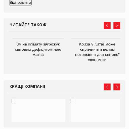
ЧИТАЙТЕ ТАКОЖ
Зміна клімату загрожує
Криза у Китаї може
ne
світовим дефіцитом чаю
спричинити великі
матча
потрясіння для світової
економіки
КРАЩІ КОМПАНІЇ