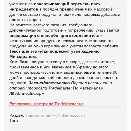
указываться
исчерпывающий перечень всех
ингредиентов
в порядке предпочтения их массовой
доли в составе продукта, в том числе пищевых добавок и
ароматизаторов.
На этикетке детского питания, требующего
дополнительной подготовки к потреблению, указывается
информация о способе приготовления
и/или
использования продукта и рекомендуемое количество
продукта на одно кормление с учетом возраста ребенка.
Текст для этикетки подлежит утверждению
Минздравом.
Хотя Закон вступает в силу в январе, детское питание,
произведенное и/или ввезенное в Украину до этого,
может производиться и/или ввозиться еще в течение 90
дней и находиться в обращении до окончания срока его
годности.
Законодательство
Портал розничной и
оптовой торговли TradeMaster
По материалам:
ЛIГАБiзнесIнформ
Ексклюзивні матеріали TradeMaster.ua
Раздел:
Товари та ринки
>
Все новости
Теги: