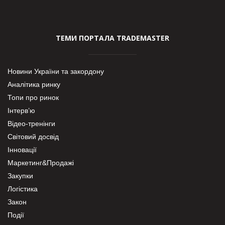
ТЕМИ ПОРТАЛА TRADEMASTER
Новини України та закордону
Аналітика ринку
Топи про ринок
Інтерв’ю
Відео-тренінги
Світовий досвід
Інновації
Маркетинг&Продажі
Закупки
Логістика
Закон
Події