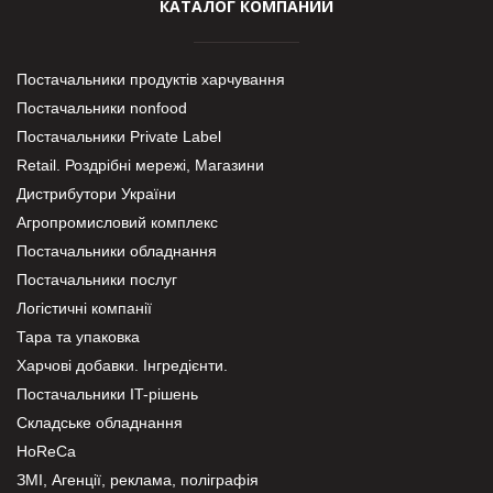
КАТАЛОГ КОМПАНИЙ
Постачальники продуктів харчування
Постачальники nonfood
Постачальники Private Label
Retail. Роздрібні мережі, Магазини
Дистрибутори України
Агропромисловий комплекс
Постачальники обладнання
Постачальники послуг
Логістичні компанії
Тара та упаковка
Харчові добавки. Інгредієнти.
Постачальники IT-рішень
Складське обладнання
HoReCa
ЗМІ, Агенції, реклама, поліграфія