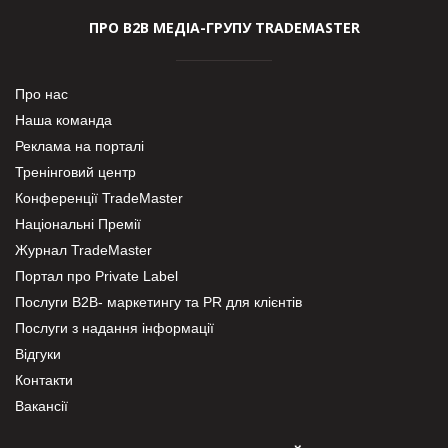
ПРО В2В МЕДІА-ГРУПУ TRADEMASTER
Про нас
Наша команда
Реклама на порталі
Тренінговий центр
Конференції TradeMaster
Національні Премії
Журнал TradeMaster
Портал про Private Label
Послуги В2В- маркетингу та PR для клієнтів
Послуги з надання інформації
Відгуки
Контакти
Вакансії