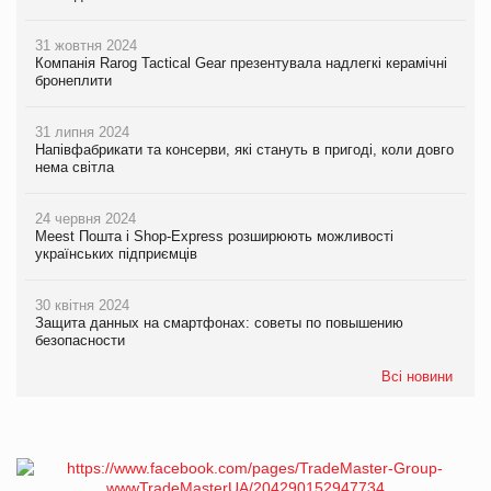
31 жовтня 2024
Компанія Rarog Tactical Gear презентувала надлегкі керамічні
бронеплити
31 липня 2024
Напівфабрикати та консерви, які стануть в пригоді, коли довго
нема світла
24 червня 2024
Meest Пошта і Shop-Express розширюють можливості
українських підприємців
30 квітня 2024
Защита данных на смартфонах: советы по повышению
безопасности
Всі новини